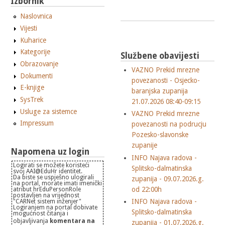
Izbornik
Naslovnica
Vijesti
Kuharice
Kategorije
Službene obavijesti
Obrazovanje
VAZNO Prekid mrezne
Dokumenti
povezanosti - Osjecko-
E-knjige
baranjska zupanija
SysTrek
21.07.2026 08:40-09:15
Usluge za sistemce
VAZNO Prekid mrezne
Impressum
povezanosti na podrucju
Pozesko-slavonske
zupanije
Napomena uz login
INFO Najava radova -
Logirati se možete koristeći
Splitsko-dalmatinska
svoj AAI@EduHr identitet.
Da biste se uspješno ulogirali
zupanija - 09.07.2026.g.
na portal, morate imati imenički
od 22:00h
atribut hrEduPersonRole
postavljen na vrijednost
INFO Najava radova -
"CARNet sistem inženjer"
Logiranjem na portal dobivate
Splitsko-dalmatinska
mogućnost čitanja i
objavljivanja
komentara na
zupanija - 01.07.2026.g.