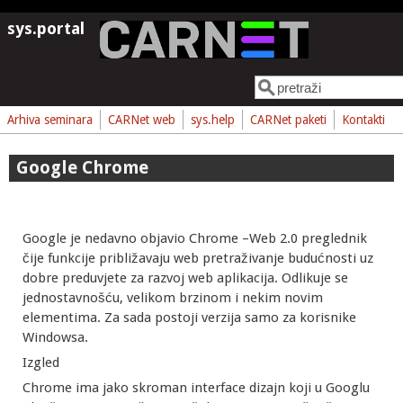
Skoči na glavni sadržaj
sys.portal
Pretraga
Obrazac pretrage
Arhiva seminara
CARNet web
sys.help
CARNet paketi
Kontakti
Google Chrome
Google je nedavno objavio Chrome –Web 2.0 preglednik
čije funkcije približavaju web pretraživanje budućnosti uz
dobre preduvjete za razvoj web aplikacija. Odlikuje se
jednostavnošću, velikom brzinom i nekim novim
elementima. Za sada postoji verzija samo za korisnike
Windowsa.
Izgled
Chrome ima jako skroman interface dizajn koji u Googlu