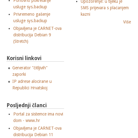
Ponovno pokretanje
Upozorenje: u tijeku je
usluge sys.backup
SMS prijevara s plaćanjem
Privremeno gašenje
kazni
usluge sys.backup
Više
Objavljena je CARNET-ova
distribucija Debian 9
(Stretch)
Korisni linkovi
Generator "čitljivih"
zaporki
IP adrese alocirane u
Republici Hrvatskoj
Posljednji članci
Portal za sistemce ima novi
dom - www.hr
Objavljena je CARNET-ova
distribucija Debian 11