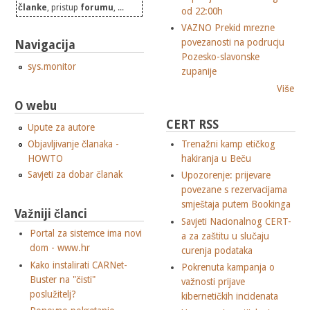
članke
, pristup
forumu
, ...
od 22:00h
VAZNO Prekid mrezne
povezanosti na podrucju
Navigacija
Pozesko-slavonske
sys.monitor
zupanije
Više
O webu
CERT RSS
Upute za autore
Objavljivanje članaka -
Trenažni kamp etičkog
HOWTO
hakiranja u Beču
Savjeti za dobar članak
Upozorenje: prijevare
povezane s rezervacijama
smještaja putem Bookinga
Važniji članci
Savjeti Nacionalnog CERT-
Portal za sistemce ima novi
a za zaštitu u slučaju
dom - www.hr
curenja podataka
Kako instalirati CARNet-
Pokrenuta kampanja o
Buster na "čisti"
važnosti prijave
poslužitelj?
kibernetičkih incidenata