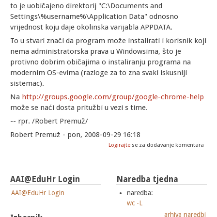
to je uobičajeno direktorij "C:\Documents and
Settings\%username%\Application Data" odnosno
vrijednost koju daje okolinska varijabla APPDATA.
To u stvari znači da program može instalirati i korisnik koji
nema administratorska prava u Windowsima, što je
protivno dobrim običajima o instaliranju programa na
modernim OS-evima (razloge za to zna svaki iskusniji
sistemac).
Na
http://groups.google.com/group/google-chrome-help
može se naći dosta pritužbi u vezi s time.
-- rpr. /Robert Premuž/
Robert Premuž - pon, 2008-09-29 16:18
Logirajte
se za dodavanje komentara
AAI@EduHr Login
Naredba tjedna
AAI@EduHr Login
naredba:
wc -L
arhiva naredbi