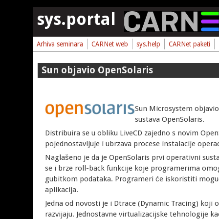
Skoči na glavni sadržaj
sys.portal
Arhiva seminara
CARNet web
sys.help
CARNet paketi
Sun objavio OpenSolaris
Sun Microsystem objavio 
sustava OpenSolaris.
Distribuira se u obliku LiveCD zajedno s novim Ope
pojednostavljuje i ubrzava procese instalacije oper
Naglašeno je da je OpenSolaris prvi operativni sustav
se i brze roll-back funkcije koje programerima omo
gubitkom podataka. Programeri će iskoristiti mogućn
aplikacija.
Jedna od novosti je i Dtrace (Dynamic Tracing) koji 
razvijaju. Jednostavne virtualizacijske tehnologije 