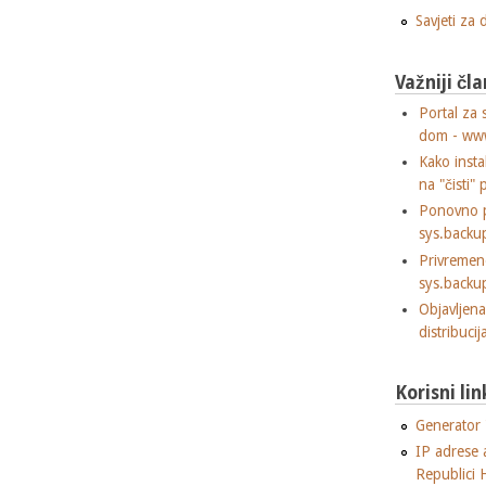
Savjeti za
Važniji čla
Portal za 
dom - ww
Kako insta
na "čisti" 
Ponovno p
sys.backu
Privremen
sys.backu
Objavljen
distribuci
Korisni lin
Generator "
IP adrese 
Republici 