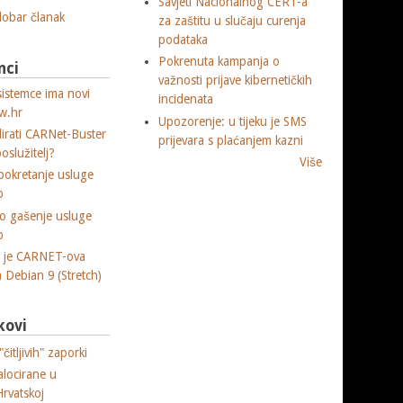
Savjeti Nacionalnog CERT-a
 dobar članak
za zaštitu u slučaju curenja
podataka
Pokrenuta kampanja o
nci
važnosti prijave kibernetičkih
sistemce ima novi
incidenata
w.hr
Upozorenje: u tijeku je SMS
lirati CARNet-Buster
prijevara s plaćanjem kazni
poslužitelj?
Više
okretanje usluge
p
o gašenje usluge
p
a je CARNET-ova
ja Debian 9 (Stretch)
kovi
čitljivih" zaporki
alocirane u
Hrvatskoj