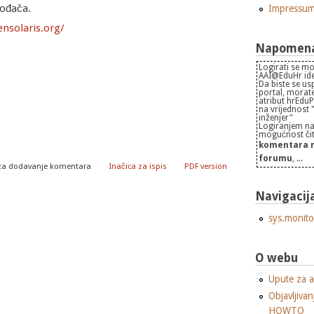
vođača.
Impressu
ensolaris.org/
Napomena 
Logirati se mo
AAI@EduHr iden
Da biste se us
portal, morate
atribut hrEdu
na vrijednost
inženjer"
Logiranjem na
mogućnost čita
komentara n
forumu
, ...
za dodavanje komentara
Inačica za ispis
PDF version
Navigacij
sys.monito
O webu
Upute za a
Objavljivan
HOWTO