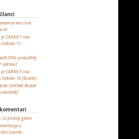
 članci
sistemce ima novi
w.hr
a je CARNET-ova
ja Debian 11
citi DNS poslužitelj
P adresu?
a je CARNET-ova
ja Debian 10 (Buster)
lirati CARNet-Buster
poslužitelj?
i komentari
 12 postoji gotov
umentacija u
e/doc/carnet-