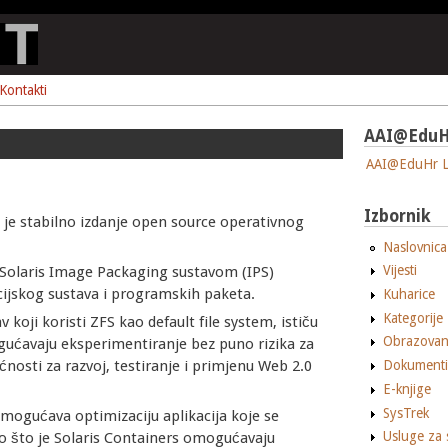
Kontakti
AAI@EduH
AAI@EduHr L
Izbornik
je stabilno izdanje open source operativnog
Naslovnica
Vijesti
nSolaris Image Packaging sustavom (IPS)
acijskog sustava i programskih paketa.
Kuharice
Kategorije
 koji koristi ZFS kao default file system, ističu
Obrazovan
gućavaju eksperimentiranje bez puno rizika za
osti za razvoj, testiranje i primjenu Web 2.0
Dokumenti
E-knjige
SysTrek
omogućava optimizaciju aplikacija koje se
Usluge za 
kao što je Solaris Containers omogućavaju