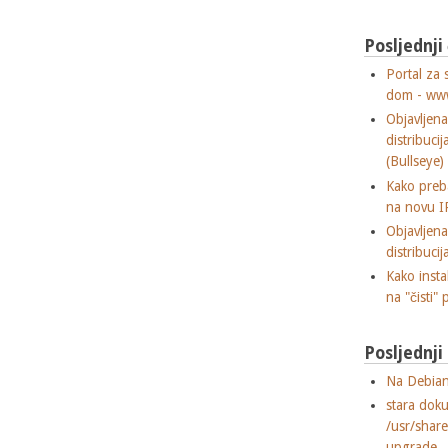
Posljednji
Portal za 
dom - ww
Objavljen
distribuci
(Bullseye)
Kako preba
na novu I
Objavljen
distribuci
Kako insta
na "čisti" 
Posljednj
Na Debian
stara dok
/usr/shar
upgrade