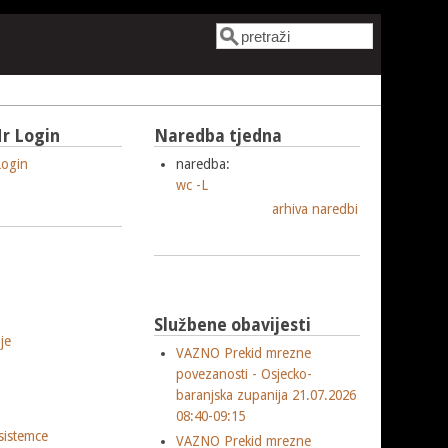
Pretraga
Obrazac pretrage
r Login
Naredba tjedna
ogin
naredba:
wc -L
arhiva naredbi
Službene obavijesti
je
VAZNO Prekid mrezne
povezanosti - Osjecko-
baranjska zupanija 21.07.2026
08:40-09:15
sistemce
VAZNO Prekid mrezne