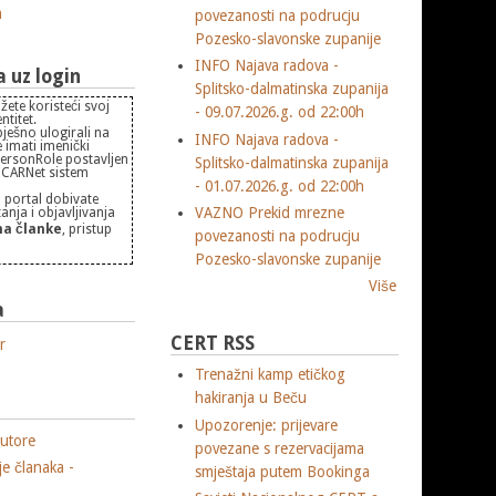
m
povezanosti na podrucju
Pozesko-slavonske zupanije
INFO Najava radova -
uz login
Splitsko-dalmatinska zupanija
žete koristeći svoj
- 09.07.2026.g. od 22:00h
titet.
pješno ulogirali na
INFO Najava radova -
 imati imenički
PersonRole postavljen
Splitsko-dalmatinska zupanija
 "CARNet sistem
- 01.07.2026.g. od 22:00h
 portal dobivate
VAZNO Prekid mrezne
nja i objavljivanja
a članke
, pristup
povezanosti na podrucju
Pozesko-slavonske zupanije
Više
a
CERT RSS
r
Trenažni kamp etičkog
hakiranja u Beču
Upozorenje: prijevare
utore
povezane s rezervacijama
je članaka -
smještaja putem Bookinga