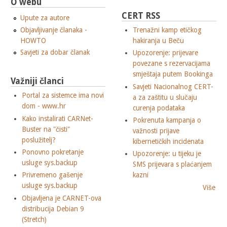
O webu
CERT RSS
Upute za autore
Objavljivanje članaka -
Trenažni kamp etičkog
HOWTO
hakiranja u Beču
Savjeti za dobar članak
Upozorenje: prijevare
povezane s rezervacijama
smještaja putem Bookinga
Važniji članci
Savjeti Nacionalnog CERT-
Portal za sistemce ima novi
a za zaštitu u slučaju
dom - www.hr
curenja podataka
Kako instalirati CARNet-
Pokrenuta kampanja o
Buster na "čisti"
važnosti prijave
poslužitelj?
kibernetičkih incidenata
Ponovno pokretanje
Upozorenje: u tijeku je
usluge sys.backup
SMS prijevara s plaćanjem
Privremeno gašenje
kazni
usluge sys.backup
Više
Objavljena je CARNET-ova
distribucija Debian 9
(Stretch)