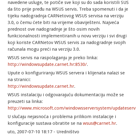
navedene usluge, te potiče sve koji su do sada koristili SUS
da što prije pređu na WSUS servis. Treba spomenuti i da je
tijeku nadogradnja CARNetovog WSUS servisa na verziju
3.0, o čemu ćete biti na vrijeme obaviješteni. Najveća
prednost ove nadogradnje je što osim novih
funkcionalnosti implementiranih u novu verziju i svi drugi
koji koriste CARNetov WSUS servis za nadogradnje svojih
računala mogu preći na verziju 3.0.
WSUS servis na raspolaganju je preko linka:
http://windowsupdate.carnet.hr:8530/
.
Upute o konfiguriranju WSUS servera i klijenata nalazi se
na stranici:
http://windowsupdate.carnet.hr
.
WSUS instalaciju i odgovarajuću dokumentaciju može se
preuzeti sa linka:
http://www.microsoft.com/windowsserversystem/updateserv
U slučaju nejasnoća i problema prilikom instalacije i
konfiguracije sustava obratite se na
wsus@carnet.hr
.
uto, 2007-07-10 18:17 - Uredništvo