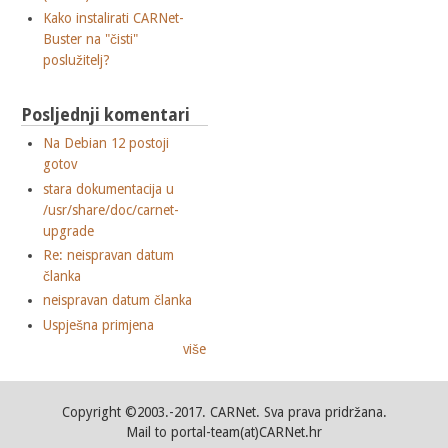
Kako instalirati CARNet-
Buster na "čisti"
poslužitelj?
Posljednji komentari
Na Debian 12 postoji
gotov
stara dokumentacija u
/usr/share/doc/carnet-
upgrade
Re: neispravan datum
članka
neispravan datum članka
Uspješna primjena
više
Copyright ©2003.-2017. CARNet. Sva prava pridržana.
Mail to portal-team(at)CARNet.hr