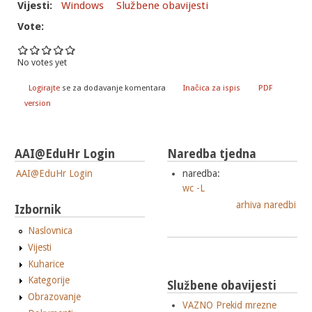
Vijesti:
Windows
Službene obavijesti
Vote:
No votes yet
Logirajte
se za dodavanje komentara
Inačica za ispis
PDF
version
AAI@EduHr Login
Naredba tjedna
AAI@EduHr Login
naredba:
wc -L
arhiva naredbi
Izbornik
Naslovnica
Vijesti
Kuharice
Kategorije
Službene obavijesti
Obrazovanje
VAZNO Prekid mrezne