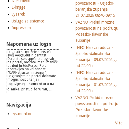
Dokumenti
povezanosti - Osjecko-
E-knjige
baranjska zupanija
SysTrek
21.07.2026 08:40-09:15
Usluge za sistemce
VAZNO Prekid mrezne
Impressum
povezanosti na podrucju
Pozesko-slavonske
zupanije
Napomena uz login
INFO Najava radova -
Logirati se možete koristeći
Splitsko-dalmatinska
svoj AAI@EduHr identitet.
Da biste se uspješno ulogirali
zupanija - 09.07.2026.g.
na portal, morate imati imenički
od 22:00h
atribut hrEduPersonRole
postavljen na vrijednost
INFO Najava radova -
"CARNet sistem inženjer"
Logiranjem na portal dobivate
Splitsko-dalmatinska
mogućnost čitanja i
objavljivanja
komentara na
zupanija - 01.07.2026.g.
članke
, pristup
forumu
, ...
od 22:00h
VAZNO Prekid mrezne
povezanosti na podrucju
Navigacija
Pozesko-slavonske
sys.monitor
zupanije
Više