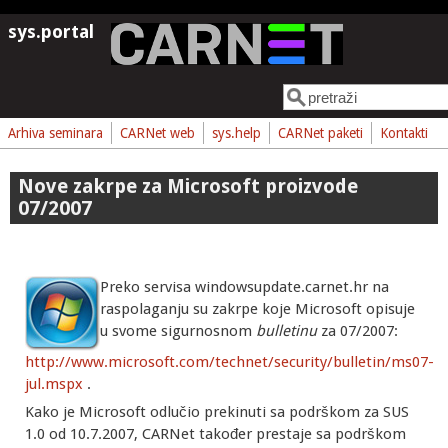
Skoči na glavni sadržaj
sys.portal
Pretraga
Obrazac pretrage
Arhiva seminara
CARNet web
sys.help
CARNet paketi
Kontakti
Nove zakrpe za Microsoft proizvode
07/2007
Preko servisa windowsupdate.carnet.hr na
raspolaganju su zakrpe koje Microsoft opisuje
u svome sigurnosnom
bulletinu
za 07/2007:
http://www.microsoft.com/technet/security/bulletin/ms07-
jul.mspx
.
Kako je Microsoft odlučio prekinuti sa podrškom za SUS
1.0 od 10.7.2007, CARNet također prestaje sa podrškom