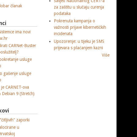
Savjeti Nacionalnog CERT-a
 dobar članak
za zaštitu u slučaju curenja
podataka
Pokrenuta kampanja o
nci
važnosti prijave kibernetičkih
sistemce ima novi
incidenata
w.hr
Upozorenje: u tijeku je SMS
lirati CARNet-Buster
prijevara s plaćanjem kazni
poslužitelj?
Više
okretanje usluge
p
o gašenje usluge
p
a je CARNET-ova
ja Debian 9 (Stretch)
kovi
čitljivih" zaporki
alocirane u
Hrvatskoj