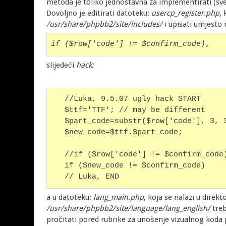
metoda je toliko jednostavna za implementirati (sve
Dovoljno je editirati datoteku:
usercp_register.php
,
/usr/share/phpbb2/site/includes/
i upisati umjesto r
if ($row['code'] != $confirm_code)
, 
slijedeći
hack:
   //Luka, 9.5.07 ugly hack START
   $ttf='TTF'; // may be different
   $part_code=substr($row['code'], 3, 
   $new_code=$ttf.$part_code;
   //if ($row['code'] != $confirm_code
   if ($new_code != $confirm_code)
   // Luka, END 
a u datoteku:
lang_main.php
, koja se nalazi u direkto
/usr/share/phpbb2/site/language/lang_english/
treb
pročitati pored rubrike za unošenje vizualnog koda 