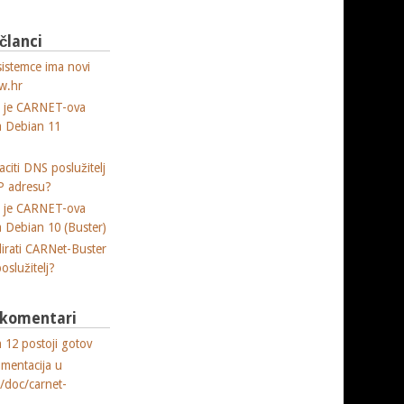
 članci
sistemce ima novi
w.hr
a je CARNET-ova
ja Debian 11
citi DNS poslužitelj
P adresu?
a je CARNET-ova
ja Debian 10 (Buster)
lirati CARNet-Buster
poslužitelj?
i komentari
 12 postoji gotov
umentacija u
e/doc/carnet-