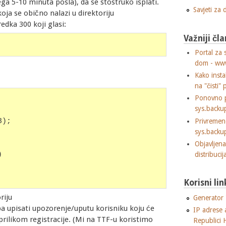
ga 5-10 minuta posla), da se stostruko isplati.
Savjeti za
 koja se obično nalazi u direktoriju
edka 300 koji glasi:
Važniji čla
Portal za 
dom - ww
Kako insta
na "čisti" 
Ponovno p
sys.backu
Privremen
3);
sys.backu
Objavljen
)
distribuci
Korisni lin
riju
Generator "
a upisati upozorenje/uputu korisniku koju će
IP adrese 
prilikom registracije. (Mi na TTF-u koristimo
Republici 