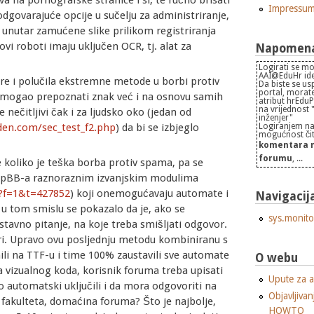
va na pornografske stranice i sl, te ručno brisati
Impressu
dgovarajuće opcije u sučelju za administriranje,
n unutar zamućene slike prilikom registriranja
ovi roboti imaju uključen OCR, tj. alat za
Napomena 
Logirati se mo
AAI@EduHr iden
re i polučila ekstremne metode u borbi protiv
Da biste se us
portal, morate
je mogao prepoznati znak već i na osnovu samih
atribut hrEdu
na vrijednost
 nečitljivi čak i za ljudsko oko (jedan od
inženjer"
Logiranjem na
den.com/sec_test_f2.php
) da bi se izbjeglo
mogućnost čita
komentara n
forumu
, ...
e koliko je teška borba protiv spama, pa se
phpBB-a raznoraznim izvanjskim modulima
?f=1&t=427852
) koji onemogućavaju automate i
Navigacij
a u tom smislu se pokazalo da je, ako se
sys.monito
nostavno pitanje, na koje treba smišljati odgovor.
eri. Upravo ovu posljednju metodu kombiniranu s
i na TTF-u i time 100% zaustavili sve automate
O webu
ka vizualnog koda, korisnik foruma treba upisati
Upute za a
o automatski uključili i da mora odgovoriti na
Objavljivan
 fakulteta, domaćina foruma? Što je najbolje,
HOWTO