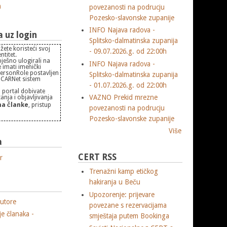
m
povezanosti na podrucju
Pozesko-slavonske zupanije
INFO Najava radova -
uz login
Splitsko-dalmatinska zupanija
žete koristeći svoj
- 09.07.2026.g. od 22:00h
titet.
pješno ulogirali na
INFO Najava radova -
 imati imenički
PersonRole postavljen
Splitsko-dalmatinska zupanija
 "CARNet sistem
- 01.07.2026.g. od 22:00h
 portal dobivate
VAZNO Prekid mrezne
nja i objavljivanja
a članke
, pristup
povezanosti na podrucju
Pozesko-slavonske zupanije
Više
a
CERT RSS
r
Trenažni kamp etičkog
hakiranja u Beču
Upozorenje: prijevare
utore
povezane s rezervacijama
je članaka -
smještaja putem Bookinga