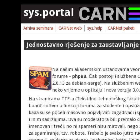
Skoči na glavni sadržaj
sys.portal
Arhiva seminara
CARNet web
sys.help
CARNet paketi
Jednostavno rješenje za zaustavljan
Na našim akademskim ustanovama veoma j
forume -
phpBB
. Čak postoji i službena
2.0.13 za debian-sarge). Na službenim 
neko vrijeme u opticaju i nova verzija 3.0
Na stranicama TTF-a (Tekstilno-tehnološkog fakulteta
board' softver u funkciji foruma za studente i opsluž
kada su se počeli masovno pojavljivati zagađivači (
i inim sadržajima. Dva su moderatora bili premalo da
imenovan i treći, no ni spameri nisu mirovali, nego su
za spamiranje, tzv. robote. Trebalo je svako jutro ru