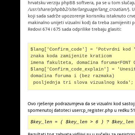
hrvatsku verziju phpBB softvera, pa se u tom slučaj
/usr/share/phpbb2/site/language/lang_croatian/
). 
koji sada sadrže upozorenje korisniku istaknuto crve
makinalno unijeti vizualni kod) da treba zamijeniti 
Redovi 674 i 675 sada odprilike trebaju glasiti:
$lang['Confirm_code'] = 'Potvrdni kod *
znaka koda zamijenite kraticom 
imena fakulteta, domaćina foruma<FONT 
$lang['Confirm_code_explain'] = 'Unesit
domaćina foruma i (bez razmaka)
 posljednja tri slova vizualnog koda';
Ovo rješenje podrazumjeva da se vizualni kod sastoj
spomenutoj datoteci usercp_register.php u redku 516
$key_len = ( $key_len > 6 ) ? $key_len
Rezultati tog zahvata vidljivi su u sučelju za regist