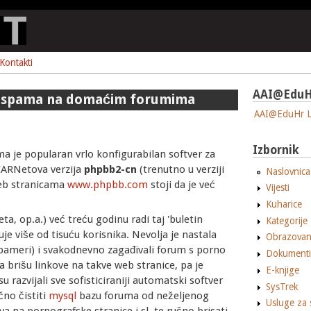
Kontakti
AAI@EduH
je spama na domaćim forumima
AAI@EduHr L
Izbornik
e popularan vrlo konfigurabilan softver za
 CARNetova verzija
phpbb2-cn
(trenutno u verziji
Naslovnica
web stranicama
www.phpbb.com
stoji da je već
Vijesti
.
Kuharice
, op.a.) već treću godinu radi taj 'buletin
Kategorije
uje više od tisuću korisnika. Nevolja je nastala
Obrazovan
spameri) i svakodnevno zagađivali forum s porno
Dokumenti
 brišu linkove na takve web stranice, pa je
E-knjige
 razvijali sve sofisticiraniji automatski softver
SysTrek
čno čistiti
mysql
bazu foruma od neželjenog
Usluge za 