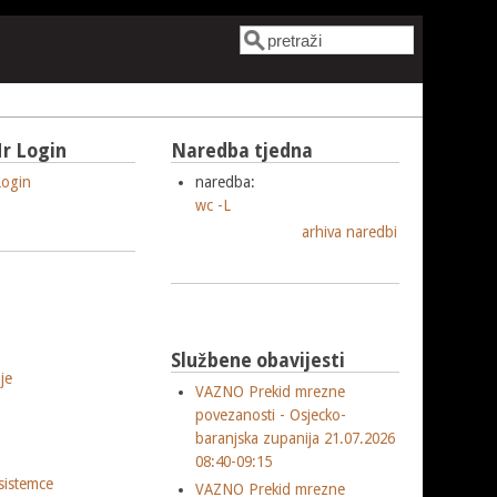
Pretraga
Obrazac pretrage
r Login
Naredba tjedna
ogin
naredba:
wc -L
arhiva naredbi
Službene obavijesti
je
VAZNO Prekid mrezne
povezanosti - Osjecko-
baranjska zupanija 21.07.2026
08:40-09:15
sistemce
VAZNO Prekid mrezne