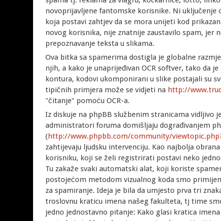
spama tj. reklama za viagru, kockarnice, lotto, linko
novoprijavljene fantomske korisnike. Ni uključenje o
koja postavi zahtjev da se mora unijeti kod prikaza
novog korisnika, nije znatnije zaustavilo spam, jer n
prepoznavanje teksta u slikama.
Ova bitka sa spamerima dostigla je globalne razmje
njih, a kako je unaprijeđivan OCR softver, tako da 
kontura, kodovi ukomponirani u slike postajali su sve
tipičnih primjera može se vidjeti na
http://www.tru
"čitanje" pomoću OCR-a.
Iz diskuje na phpBB službenim stranicama vidljivo j
administratori foruma domišljaju dograđivanjem 
(
http://www.phpbb.com/community/viewtopic.php
zahtijevaju ljudsku intervenciju. Kao najbolja obran
korisniku, koji se želi registrirati postavi neko jed
Tu zakaže svaki automatski alat, koji koriste spam
postojećom metodom vizualnog koda smo primijenil
za spamiranje. Ideja je bila da umjesto prva tri zna
troslovnu kraticu imena našeg fakulteta, tj time sm
jedno jednostavno pitanje: Kako glasi kratica imena