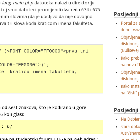
u
lang_main.php
datoteka nalazi u direktoriju
U toj smo datoteci promijenili dva reda 674 i 675
Posljednji
nim slovima (da je uočljivo da nije dovoljno
Portal za 
prva tri slova koda kraticom imena fakulteta.
dom - ww
Objavljen
distribuci
(Bullseye)
 (<FONT COLOR="FF0000">prva tri 
Kako preba
na novu I
COLOR="FF0000">)'; 
e  kraticu imena fakulteta, 
Objavljen
distribuci
Kako insta
na "čisti" 
i od šest znakova, što je kodirano u gore
Posljednj
 koji glasi:
Na Debian
 : 6;
stara dok
/usr/shar
riranje na studentski forum TTF-a na web adresi:
upgrade