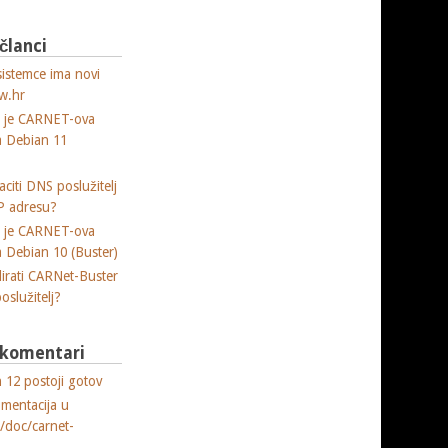
 članci
sistemce ima novi
w.hr
a je CARNET-ova
ja Debian 11
citi DNS poslužitelj
P adresu?
a je CARNET-ova
ja Debian 10 (Buster)
lirati CARNet-Buster
poslužitelj?
i komentari
 12 postoji gotov
umentacija u
e/doc/carnet-