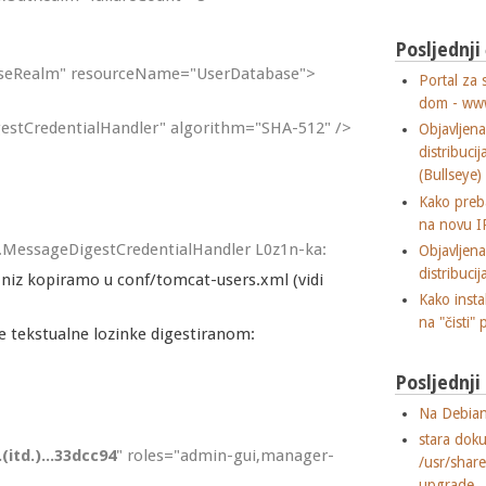
Posljednji
aseRealm" resourceName="UserDatabase">
Portal za 
dom - ww
estCredentialHandler" algorithm="SHA-512" />
Objavljen
distribuci
(Bullseye)
Kako preba
na novu I
lm.MessageDigestCredentialHandler L0z1n-ka:
Objavljen
distribuci
i niz kopiramo u conf/tomcat-users.xml (vidi
Kako insta
na "čisti" 
 tekstualne lozinke digestiranom:
Posljednj
Na Debian
stara dok
(itd.)...33dcc94
" roles="admin-gui,manager-
/usr/shar
upgrade