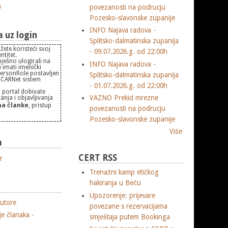
m
povezanosti na podrucju
Pozesko-slavonske zupanije
INFO Najava radova -
uz login
Splitsko-dalmatinska zupanija
žete koristeći svoj
- 09.07.2026.g. od 22:00h
titet.
pješno ulogirali na
INFO Najava radova -
 imati imenički
PersonRole postavljen
Splitsko-dalmatinska zupanija
 "CARNet sistem
- 01.07.2026.g. od 22:00h
 portal dobivate
VAZNO Prekid mrezne
nja i objavljivanja
a članke
, pristup
povezanosti na podrucju
Pozesko-slavonske zupanije
Više
a
CERT RSS
r
Trenažni kamp etičkog
hakiranja u Beču
Upozorenje: prijevare
utore
povezane s rezervacijama
je članaka -
smještaja putem Bookinga