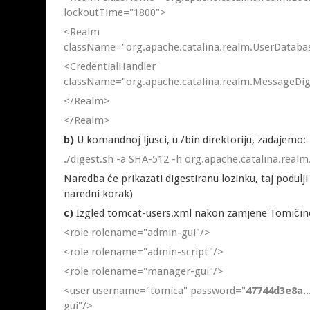
lockoutTime="1800">
<Realm
className="org.apache.catalina.realm.UserDatab
<CredentialHandler
className="org.apache.catalina.realm.MessageDig
</Realm>
</Realm>
b)
U komandnoj ljusci, u /bin direktoriju, zadajemo:
./digest.sh -a SHA-512 -h org.apache.catalina.rea
Naredba će prikazati digestiranu lozinku, taj podulj
naredni korak)
c)
Izgled tomcat-users.xml nakon zamjene Tomičine
<role rolename="admin-gui"/>
<role rolename="admin-script"/>
<role rolename="manager-gui"/>
<user username="tomica" password="
47744d3e8a...
gui"/>