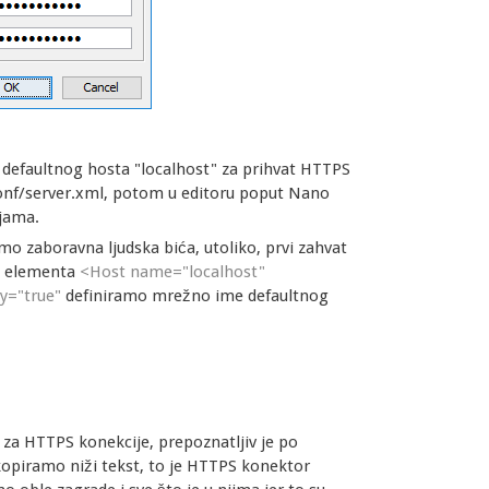
g defaultnog hosta "localhost" za prihvat HTTPS
conf/server.xml, potom u editoru poput Nano
ijama.
o zaboravna ljudska bića, utoliko, prvi zahvat
od elementa
<Host name="localhost"
y="true"
definiramo mrežno ime defaultnog
za HTTPS konekcije, prepoznatljiv je po
kopiramo niži tekst, to je HTTPS konektor