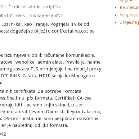
i.." roles="admin-script"/>
Re: neisp
neisprava
0n1a" roles="manager-gui"/>
Uspješna 
0z1n-ka:, kao i ranije. Pogriješi li više od
ata; događaj se bilježi u conf/catalina.out pa
odrazumijevani oblik računalne komunikacije.
atove "webolike" admin alate. Pravilo je, naime,
amog sustava TLS primjenjuje i na relaciji proxy
 TCP 8443. Zaštita HTTP sesija ka Manageru i
a.
italnih certifikata. Za potrebe Tomcata
s.fina.hr u .pfx formatu. Certifikati CA-eva
raju biti - pa smo i njih skinuli, u .cer
ednim ali zahtjevnim Openssl i Keytool alatima;
x OS-om - instalirali smo besplatan i susretljiv
er je napredniji od .jks formata.
#12