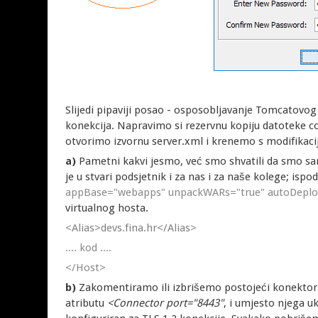
Slijedi pipaviji posao - osposobljavanje Tomcatovo
konekcija. Napravimo si rezervnu kopiju datoteke 
otvorimo izvornu server.xml i krenemo s modifikac
a)
Pametni kakvi jesmo, već smo shvatili da smo sam
je u stvari podsjetnik i za nas i za naše kolege; isp
appBase="webapps" unpackWARs="true" autoDeplo
virtualnog hosta.
<Alias>devs.fina.hr</Alias>
.... kod ....
</Host>
b)
Zakomentiramo ili izbrišemo postojeći konektor 
atributu
<Connector port="8443"
, i umjesto njega u