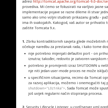
adresi
http://tomcat.apache.org/tomcat-9.0-doc/se
provediva. Mi ćemo se fokusirati na varljivo jasne s
implementacije pojave se razne dileme ili stvar jed
samo ako smo voljni studirati prikazanu građu - pažlj
ima ih svakojakih. Kakogod, vaš autor se prihvatio t
zaštite Tomcata 9.x.
1.
Zbrku kontradiktornih savjeta glede možebitnih
očekuje naredbu za prestanak rada, i kako tome do
nije potrebno mijenjati defaultni port - on pri
iznutra; također, redovito je zatvoren vanjskom 
potrebno je promijeniti izraz SHUTDOWN u nešto o
nje niti jedan user-mode proces ne može isključ
u specifičnim situacijama, recimo da Tomcat op
za razvoj aplikacija, možemo i onemogućiti taj 
shutdown="L0z1nka">
. Sada Tomcat može spus
još uvijek regularni način stopiranja procesa.
2.
Security Lifecycle Listener, u conf/server.xml pr