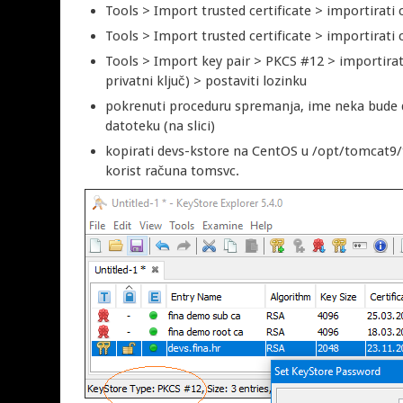
Tools > Import trusted certificate > importirati 
Tools > Import trusted certificate > importirati 
Tools > Import key pair > PKCS #12 > importirati
privatni ključ) > postaviti lozinku
pokrenuti proceduru spremanja, ime neka bude d
datoteku (na slici)
kopirati devs-kstore na CentOS u /opt/tomcat9/
korist računa tomsvc.