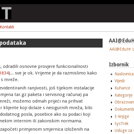
Kontakti
AAI@EduH
i podataka
AAI@EduHr L
Izbornik
, odradili osnovne provjere funkcionalnosti
/1834
)... sve je ok. Vrijeme je da razmislimo kako
Naslovnica
 s mreže.
Vijesti
identiranih ranjivosti, još tijekom instalacije
Kuharice
imjena tar.gz paketa i servisnog računa) pa
Kategorije
 mreži, možemo odmah prijeći na prihvat
Obrazovan
r klijente koji dolaze s nesigurnih mreža, bilo
Dokumenti
o dodatnog posla, posebice ako su podaci koji
E-knjige
ani nekim internim ili zakonskim normama.
SysTrek
započeti primjenom smjernica izloženih na
Usluge za 