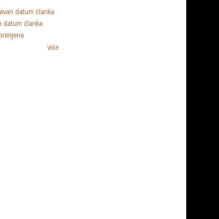
ravan datum članka
n datum članka
primjena
više