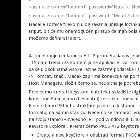
<user username="tadmin1" password="Naze1e-Nad01
<user username="tadmin2" password="Mual1:Schep
Nadalje Tomica tijekom ulogiravanja upisuje lozinku L
triput, bit će mu onemogućen pristup daljnjih pola s
možemo definirati alert.
4.
Tuneliranje i enkripcija HTTP prometa danas je p
TLS nam treba i za komercijalne aplikacije i za Tomc
da se u okolinama visoke razine zaštite podataka i s
-> Tomcat, znači, Mačak zaprima konekcije na port
Host Manageru, složit ćemo se, neupitna je potreb
Prvo ćemo kreirati keystore, datoteku-skladište dig
koristimo Finin demo (besplatni) certifikat imena dev
Finine Demo PKI infrastrukture javno su dostupni - mo
formatu, na admin stanicu. Nećemo se zamarati vrij
na svoju stanicu - svejedno je li pod Windows ili Linu
KeyStore Explorer. Kreirat ćemo PKCS #12 keystore j
Create a new KeyStore > odabrati format PKSC 