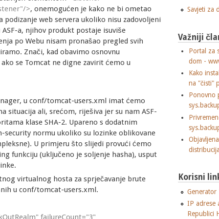
stener"/>
, onemogućen je kako ne bi ometao
Savjeti za
a podizanje web servera ukoliko nisu zadovoljeni
u ASF-a, njihov produkt postaje isuviše
Važniji čla
renja po Webu nisam pronašao pregled svih
Portal za 
noriramo. Znači, kad obavimo osnovnu
dom - ww
a ako se Tomcat ne digne zavirit ćemo u
Kako insta
na "čisti" 
Ponovno p
ager, u conf/tomcat-users.xml imat ćemo
sys.backu
situacija ali, srećom, riješiva jer su nam ASF-
Privremen
goritama klase SHA-2. Upareno s dodatnim
sys.backu
-security normu ukoliko su lozinke oblikovane
Objavljen
pleksne). U primjeru što slijedi provući ćemo
distribuci
 funkciju (uključeno je soljenje hasha), usput
inke.
Korisni lin
tnog virtualnog hosta za sprječavanje brute
sanih u conf/tomcat-users.xml.
Generator "
IP adrese 
Republici 
kOutRealm" failureCount="3"