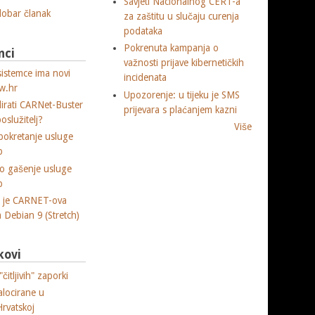
Savjeti Nacionalnog CERT-a
 dobar članak
za zaštitu u slučaju curenja
podataka
Pokrenuta kampanja o
nci
važnosti prijave kibernetičkih
sistemce ima novi
incidenata
w.hr
Upozorenje: u tijeku je SMS
lirati CARNet-Buster
prijevara s plaćanjem kazni
poslužitelj?
Više
okretanje usluge
p
o gašenje usluge
p
a je CARNET-ova
ja Debian 9 (Stretch)
kovi
čitljivih" zaporki
alocirane u
Hrvatskoj