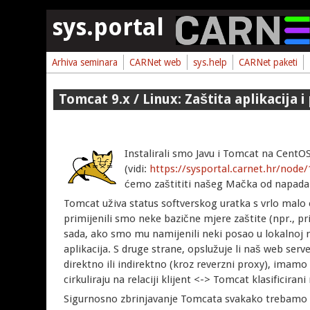
Skoči na glavni sadržaj
sys.portal
Arhiva seminara
CARNet web
sys.help
CARNet paketi
Tomcat 9.x / Linux: Zaštita aplikacija 
Instalirali smo Javu i Tomcat na CentOS
(vidi:
https://sysportal.carnet.hr/node
ćemo zaštititi našeg Mačka od napada
Tomcat uživa status softverskog uratka s vrlo malo ev
primijenili smo neke bazične mjere zaštite (npr., pr
sada, ako smo mu namijenili neki posao u lokalnoj
aplikacija. S druge strane, opslužuje li naš web serve
direktno ili indirektno (kroz reverzni proxy), imam
cirkuliraju na relaciji klijent <-> Tomcat klasificir
Sigurnosno zbrinjavanje Tomcata svakako trebamo 