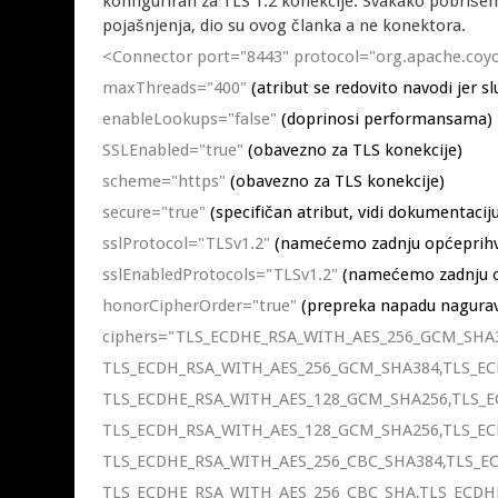
konfiguriran za TLS 1.2 konekcije. Svakako pobrišemo
pojašnjenja, dio su ovog članka a ne konektora.
<Connector port="8443" protocol="org.apache.coy
maxThreads="400"
(atribut se redovito navodi jer s
enableLookups="false"
(doprinosi performansama)
SSLEnabled="true"
(obavezno za TLS konekcije)
scheme="https"
(obavezno za TLS konekcije)
secure="true"
(specifičan atribut, vidi dokumentaci
sslProtocol="TLSv1.2"
(namećemo zadnju općeprihva
sslEnabledProtocols="TLSv1.2"
(namećemo zadnju o
honorCipherOrder="true"
(prepreka napadu nagurav
ciphers="TLS_ECDHE_RSA_WITH_AES_256_GCM_SHA
TLS_ECDH_RSA_WITH_AES_256_GCM_SHA384,TLS_E
TLS_ECDHE_RSA_WITH_AES_128_GCM_SHA256,TLS_
TLS_ECDH_RSA_WITH_AES_128_GCM_SHA256,TLS_E
TLS_ECDHE_RSA_WITH_AES_256_CBC_SHA384,TLS_E
TLS_ECDHE_RSA_WITH_AES_256_CBC_SHA,TLS_ECDH