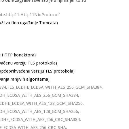
 oble zagrade i sve što je u njima jer to su
ote.http11.Http11NioProtocol"
luži za fino ugađanje Tomcata)
ju HTTP konektora)
ćenu verziju TLS protokola)
pćeprihvaćenu verziju TLS protokola)
anja ranjivih algoritama)
384,TLS_ECDHE_ECDSA_WITH_AES_256_GCM_SHA384,
CDH_ECDSA_WITH_AES_256_GCM_SHA384,
ECDHE_ECDSA_WITH_AES_128_GCM_SHA256,
CDH_ECDSA_WITH_AES_128_GCM_SHA256,
CDHE_ECDSA_WITH_AES_256_CBC_SHA384,
E_ECDSA_WITH_AES_256_CBC_SHA,