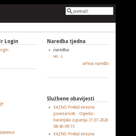
Pretraga
Obrazac pretrage
r Login
Naredba tjedna
ogin
naredba:
wc -L
arhiva naredbi
Službene obavijesti
je
VAZNO Prekid mrezne
povezanosti - Osjecko-
baranjska zupanija 21.07.2026
08:40-09:15
sistemce
VAZNO Prekid mrezne