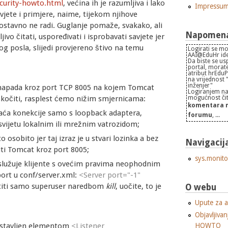
curity-howto.html
, većina ih je razumljiva i lako
Impressu
avjete i primjere, naime, tijekom njihove
nostavno ne radi. Guglanje pomaže, svakako, ali
Napomena 
ivo čitati, uspoređivati i isprobavati savjete jer
og posla, slijedi provjereno štivo na temu
Logirati se mo
AAI@EduHr iden
Da biste se us
portal, morate
atribut hrEdu
na vrijednost
inženjer"
 napada kroz port TCP 8005 na kojem Tomcat
Logiranjem na
mogućnost čita
skočiti, rasplest ćemo nižim smjernicama:
komentara n
hvaća konekcije samo s loopback adaptera,
forumu
, ...
svijetu lokalnim ili mrežnim vatrozidom;
sobito jer taj izraz je u stvari lozinka a bez
Navigacij
iti Tomcat kroz port 8005;
sys.monito
služuje klijente s ovećim pravima neophodnim
port u conf/server.xml:
<Server port="-1"
titi samo superuser naredbom
kill
, uočite, to je
O webu
Upute za a
Objavljivan
HOWTO
edstavljen elementom
<Listener