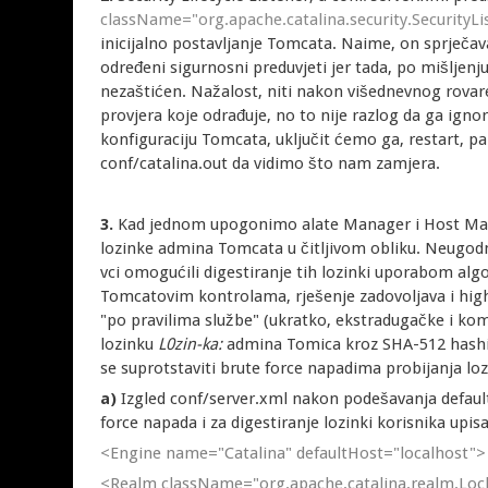
className="org.apache.catalina.security.SecurityLi
inicijalno postavljanje Tomcata. Naime, on sprječav
određeni sigurnosni preduvjeti jer tada, po mišljenj
nezaštićen. Nažalost, niti nakon višednevnog rova
provjera koje odrađuje, no to nije razlog da ga ig
konfiguraciju Tomcata, uključit ćemo ga, restart, p
conf/catalina.out da vidimo što nam zamjera.
3.
Kad jednom upogonimo alate Manager i Host Man
lozinke admina Tomcata u čitljivom obliku. Neugodna 
vci omogućili digestiranje tih lozinki uporabom al
Tomcatovim kontrolama, rješenje zadovoljava i high
"po pravilima službe" (ukratko, ekstradugačke i kom
lozinku
L0zin-ka:
admina Tomica kroz SHA-512 hashing
se suprotstaviti brute force napadima probijanja loz
a)
Izgled conf/server.xml nakon podešavanja defaul
force napada i za digestiranje lozinki korisnika upi
<Engine name="Catalina" defaultHost="localhost">
<Realm className="org.apache.catalina.realm.Loc