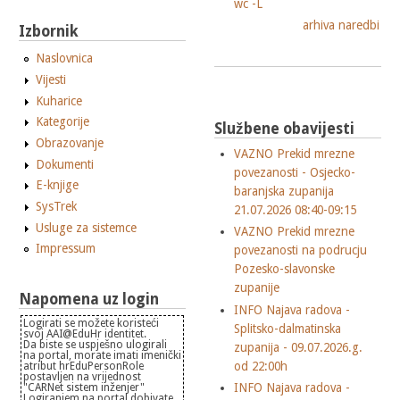
wc -L
arhiva naredbi
Izbornik
Naslovnica
Vijesti
Kuharice
Kategorije
Službene obavijesti
Obrazovanje
VAZNO Prekid mrezne
Dokumenti
povezanosti - Osjecko-
E-knjige
baranjska zupanija
SysTrek
21.07.2026 08:40-09:15
Usluge za sistemce
VAZNO Prekid mrezne
Impressum
povezanosti na podrucju
Pozesko-slavonske
zupanije
Napomena uz login
INFO Najava radova -
Logirati se možete koristeći
Splitsko-dalmatinska
svoj AAI@EduHr identitet.
Da biste se uspješno ulogirali
zupanija - 09.07.2026.g.
na portal, morate imati imenički
od 22:00h
atribut hrEduPersonRole
postavljen na vrijednost
INFO Najava radova -
"CARNet sistem inženjer"
Logiranjem na portal dobivate