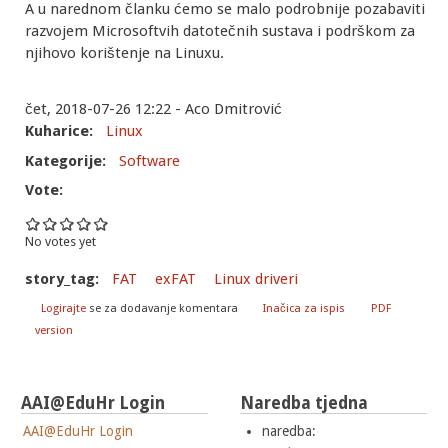
A u narednom članku ćemo se malo podrobnije pozabaviti
razvojem Microsoftvih datotečnih sustava i podrškom za
njihovo korištenje na Linuxu.
čet, 2018-07-26 12:22 - Aco Dmitrović
Kuharice:
Linux
Kategorije:
Software
Vote:
No votes yet
story_tag:
FAT
exFAT
Linux driveri
Logirajte
se za dodavanje komentara
Inačica za ispis
PDF
version
AAI@EduHr Login
Naredba tjedna
AAI@EduHr Login
naredba: