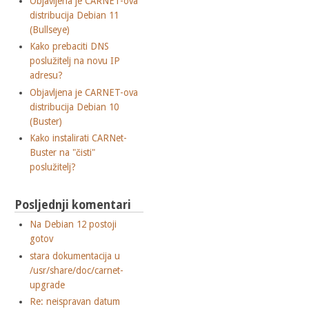
Objavljena je CARNET-ova
distribucija Debian 11
(Bullseye)
Kako prebaciti DNS
poslužitelj na novu IP
adresu?
Objavljena je CARNET-ova
distribucija Debian 10
(Buster)
Kako instalirati CARNet-
Buster na "čisti"
poslužitelj?
Posljednji komentari
Na Debian 12 postoji
gotov
stara dokumentacija u
/usr/share/doc/carnet-
upgrade
Re: neispravan datum