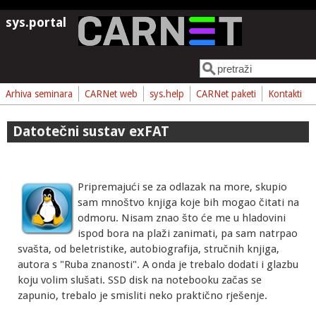
Skoči na glavni sadržaj
sys.portal
Pretraga
Obrazac pretrage
Arhiva seminara
CARNet web
sys.help
CARNet paketi
Kontakti
Datotečni sustav exFAT
Pripremajući se za odlazak na more, skupio
sam mnoštvo knjiga koje bih mogao čitati na
odmoru. Nisam znao što će me u hladovini
ispod bora na plaži zanimati, pa sam natrpao
svašta, od beletristike, autobiografija, stručnih knjiga,
autora s "Ruba znanosti". A onda je trebalo dodati i glazbu
koju volim slušati. SSD disk na notebooku začas se
zapunio, trebalo je smisliti neko praktično rješenje.