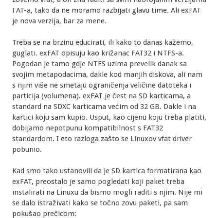
FAT-a, tako da ne moramo razbijati glavu time. Ali exFAT
je nova verzija, bar za mene.
Treba se na brzinu educirati, ili kako to danas kažemo,
guglati. exFAT opisuju kao križanac FAT32 i NTFS-a.
Pogodan je tamo gdje NTFS uzima prevelik danak sa
svojim metapodacima, dakle kod manjih diskova, ali nam
s njim više ne smetaju ograničenja veličine datoteka i
particija (volumena). exFAT je čest na SD karticama, a
standard na SDXC karticama većim od 32 GB. Dakle i na
kartici koju sam kupio. Usput, kao cijenu koju treba platiti,
dobijamo nepotpunu kompatibilnost s FAT32
standardom. I eto razloga zašto se Linuxov vfat driver
pobunio.
Kad smo tako ustanovili da je SD kartica formatirana kao
exFAT, preostalo je samo pogledati koji paket treba
instalirati na Linuxu da bismo mogli raditi s njim. Nije mi
se dalo istraživati kako se točno zovu paketi, pa sam
pokušao prečicom: