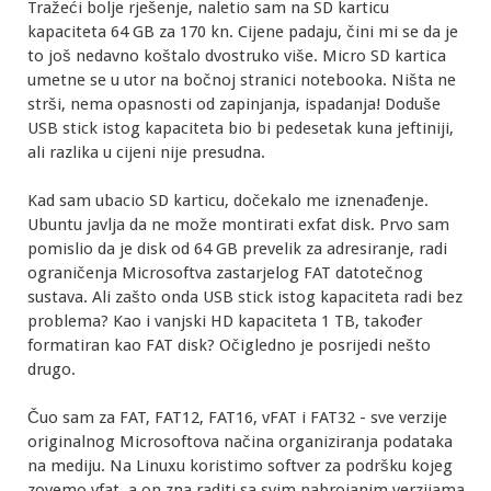
Tražeći bolje rješenje, naletio sam na SD karticu
kapaciteta 64 GB za 170 kn. Cijene padaju, čini mi se da je
to još nedavno koštalo dvostruko više. Micro SD kartica
umetne se u utor na bočnoj stranici notebooka. Ništa ne
strši, nema opasnosti od zapinjanja, ispadanja! Doduše
USB stick istog kapaciteta bio bi pedesetak kuna jeftiniji,
ali razlika u cijeni nije presudna.
Kad sam ubacio SD karticu, dočekalo me iznenađenje.
Ubuntu javlja da ne može montirati exfat disk. Prvo sam
pomislio da je disk od 64 GB prevelik za adresiranje, radi
ograničenja Microsoftva zastarjelog FAT datotečnog
sustava. Ali zašto onda USB stick istog kapaciteta radi bez
problema? Kao i vanjski HD kapaciteta 1 TB, također
formatiran kao FAT disk? Očigledno je posrijedi nešto
drugo.
Čuo sam za FAT, FAT12, FAT16, vFAT i FAT32 - sve verzije
originalnog Microsoftova načina organiziranja podataka
na mediju. Na Linuxu koristimo softver za podršku kojeg
zovemo vfat, a on zna raditi sa svim nabrojanim verzijama