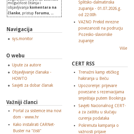
Splitsko-dalmatinska
mogućnost čitanja i
objavljivanja
komentara na
zupanija - 01.07.2026.g.
članke
, pristup
forumu
, ...
od 22:00h
VAZNO Prekid mrezne
povezanosti na podrucju
Navigacija
Pozesko-slavonske
sys.monitor
zupanije
Više
O webu
CERT RSS
Upute za autore
Objavljivanje članaka -
Trenažni kamp etičkog
HOWTO
hakiranja u Beču
Savjeti za dobar članak
Upozorenje: prijevare
povezane s rezervacijama
smještaja putem Bookinga
Važniji članci
Savjeti Nacionalnog CERT-
Portal za sistemce ima novi
a za zaštitu u slučaju
dom - www.hr
curenja podataka
Kako instalirati CARNet-
Pokrenuta kampanja o
Buster na "čisti"
važnosti prijave