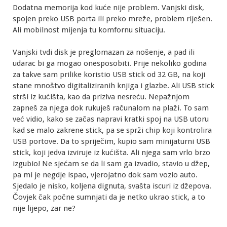
Dodatna memorija kod kuće nije problem. Vanjski disk,
spojen preko USB porta ili preko mreže, problem riješen.
Ali mobilnost mijenja tu komfornu situaciju.
Vanjski tvdi disk je preglomazan za nošenje, a pad ili
udarac bi ga mogao onesposobiti. Prije nekoliko godina
za takve sam prilike koristio USB stick od 32 GB, na koji
stane mnoštvo digitaliziranih knjiga i glazbe. Ali USB stick
strši iz kućišta, kao da priziva nesreću. Nepažnjom
zapneš za njega dok rukuješ računalom na plaži. To sam
već vidio, kako se začas napravi kratki spoj na USB utoru
kad se malo zakrene stick, pa se sprži chip koji kontrolira
USB portove. Da to spriječim, kupio sam minijaturni USB
stick, koji jedva izviruje iz kućišta. Ali njega sam vrlo brzo
izgubio! Ne sjećam se da li sam ga izvadio, stavio u džep,
pa mi je negdje ispao, vjerojatno dok sam vozio auto.
Sjedalo je nisko, koljena dignuta, svašta iscuri iz džepova.
Čovjek čak počne sumnjati da je netko ukrao stick, a to
nije lijepo, zar ne?