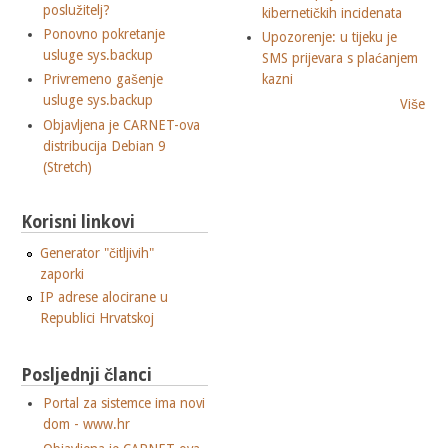
poslužitelj?
kibernetičkih incidenata
Ponovno pokretanje
Upozorenje: u tijeku je
usluge sys.backup
SMS prijevara s plaćanjem
Privremeno gašenje
kazni
usluge sys.backup
Više
Objavljena je CARNET-ova
distribucija Debian 9
(Stretch)
Korisni linkovi
Generator "čitljivih"
zaporki
IP adrese alocirane u
Republici Hrvatskoj
Posljednji članci
Portal za sistemce ima novi
dom - www.hr