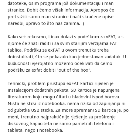
datoteke, osim programa još dokumentaciju i man
stranice. Dobit ćemo višak informacija. Apropos će
pretražiti samo man stranice i naći skraćene opise
naredbi, upravo to što nas zanima. :)
Kako već rekosmo, Linux dolazi s podrškom za vFAT, a s
njome će znati raditi i sa svim starijim verzijama FAT
tablica. Podršku za exFAT u ovom trenutku treba
doinstalirati, što se pokazalo kao jednostavan zadatak. U
budućnosti vjerojatno možemo očekivati da ćemo
podršku za exfat dobiti "out of the box".
Tehnički, problem prustupa exFAT kartici riješen je
instalacijom dodatnih paketa. SD kartica je napunjena
literaturom koju mogu čitati u hladovini ispod borova.
Ništa ne strši iz notebooka, nema rizika od zapinjanja ni
od gubitka USB sticka. Za more spreman! SD kartica je, po
meni, trenutno najpraktičnije rješenje za proširenje
diskovnog kapaciteta ne samo pametnih telefona i
tableta, nego i notebooka.