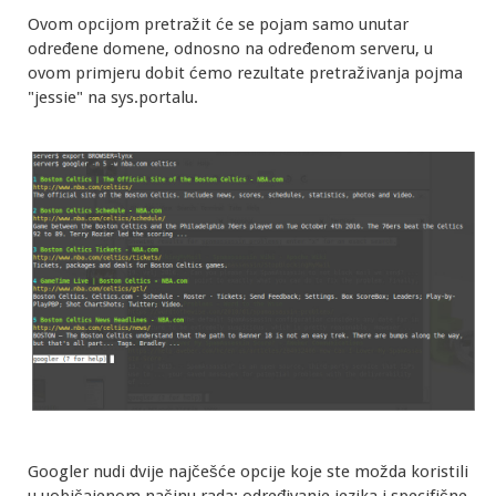
Ovom opcijom pretražit će se pojam samo unutar
određene domene, odnosno na određenom serveru, u
ovom primjeru dobit ćemo rezultate pretraživanja pojma
"jessie" na sys.portalu.
Googler nudi dvije najčešće opcije koje ste možda koristili
u uobičajenom načinu rada: određivanje jezika i specifične