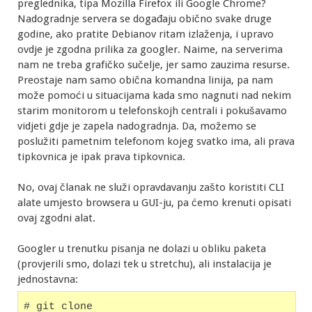
preglednika, tipa Mozilla Firefox ili Google Chrome?
Nadogradnje servera se događaju obično svake druge
godine, ako pratite Debianov ritam izlaženja, i upravo
ovdje je zgodna prilika za googler. Naime, na serverima
nam ne treba grafičko sučelje, jer samo zauzima resurse.
Preostaje nam samo obična komandna linija, pa nam
može pomoći u situacijama kada smo nagnuti nad nekim
starim monitorom u telefonskojh centrali i pokušavamo
vidjeti gdje je zapela nadogradnja. Da, možemo se
poslužiti pametnim telefonom kojeg svatko ima, ali prava
tipkovnica je ipak prava tipkovnica.
No, ovaj članak ne služi opravdavanju zašto koristiti CLI
alate umjesto browsera u GUI-ju, pa ćemo krenuti opisati
ovaj zgodni alat.
Googler u trenutku pisanja ne dolazi u obliku paketa
(provjerili smo, dolazi tek u stretchu), ali instalacija je
jednostavna:
# git clone 