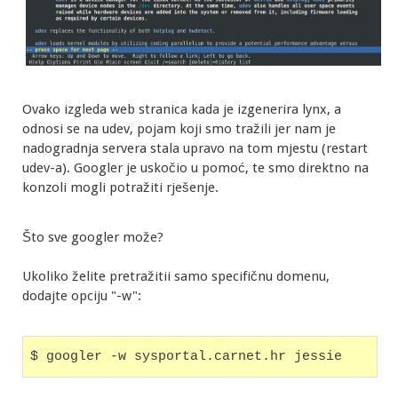
Ovako izgleda web stranica kada je izgenerira lynx, a
odnosi se na udev, pojam koji smo tražili jer nam je
nadogradnja servera stala upravo na tom mjestu (restart
udev-a). Googler je uskočio u pomoć, te smo direktno na
konzoli mogli potražiti rješenje.
Što sve googler može?
Ukoliko želite pretražitii samo specifičnu domenu,
dodajte opciju "-w":
$ googler -w sysportal.carnet.hr jessie