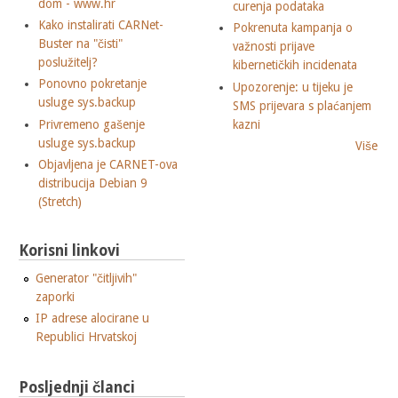
dom - www.hr
curenja podataka
Kako instalirati CARNet-
Pokrenuta kampanja o
Buster na "čisti"
važnosti prijave
poslužitelj?
kibernetičkih incidenata
Ponovno pokretanje
Upozorenje: u tijeku je
usluge sys.backup
SMS prijevara s plaćanjem
Privremeno gašenje
kazni
usluge sys.backup
Više
Objavljena je CARNET-ova
distribucija Debian 9
(Stretch)
Korisni linkovi
Generator "čitljivih"
zaporki
IP adrese alocirane u
Republici Hrvatskoj
Posljednji članci