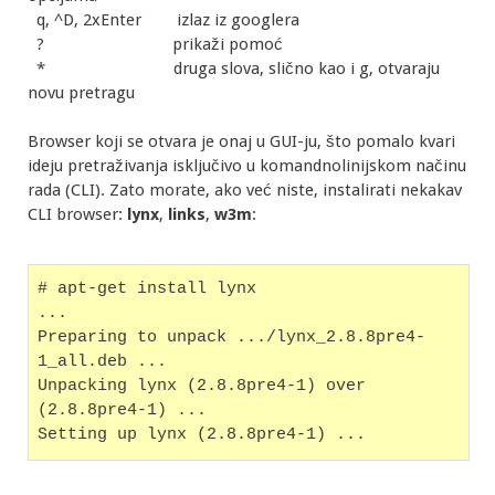
q, ^D, 2xEnter izlaz iz googlera
? prikaži pomoć
* druga slova, slično kao i g, otvaraju
novu pretragu
Browser koji se otvara je onaj u GUI-ju, što pomalo kvari
ideju pretraživanja isključivo u komandnolinijskom načinu
rada (CLI). Zato morate, ako već niste, instalirati nekakav
CLI browser:
lynx
,
links
,
w3m
:
# apt-get install lynx
...
Preparing to unpack .../lynx_2.8.8pre4-
1_all.deb ...
Unpacking lynx (2.8.8pre4-1) over 
(2.8.8pre4-1) ...
Setting up lynx (2.8.8pre4-1) ...