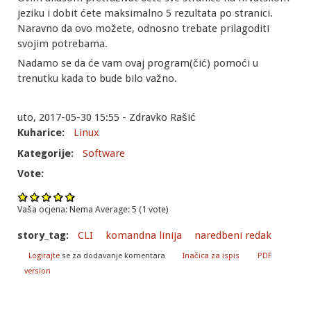
jeziku i dobit ćete maksimalno 5 rezultata po stranici.
Naravno da ovo možete, odnosno trebate prilagoditi
svojim potrebama.
Nadamo se da će vam ovaj program(čić) pomoći u
trenutku kada to bude bilo važno.
uto, 2017-05-30 15:55 - Zdravko Rašić
Kuharice:
Linux
Kategorije:
Software
Vote:
Vaša ocjena:
Nema
Average:
5
(
1
vote)
story_tag:
CLI
komandna linija
naredbeni redak
Logirajte
se za dodavanje komentara
Inačica za ispis
PDF
version