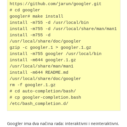
https://github.com/jarun/googler.git
# cd googler
googler# make install
install -m755 -d /usr/local/bin
install -m755 -d /usr/local/share/man/man1
install -m755 -d 
/usr/local/share/doc/googler
gzip -c googler.1 > googler.1.gz
install -m755 googler /usr/local/bin
install -m644 googler.1.gz 
/usr/local/share/man/man1
install -m644 README.md 
/usr/local/share/doc/googler
rm -f googler.1.gz
# cd auto-completion/bash/
# cp googler-completion.bash 
/etc/bash_completion.d/
Googler ima dva načina rada: interaktivni i neinteraktivni.