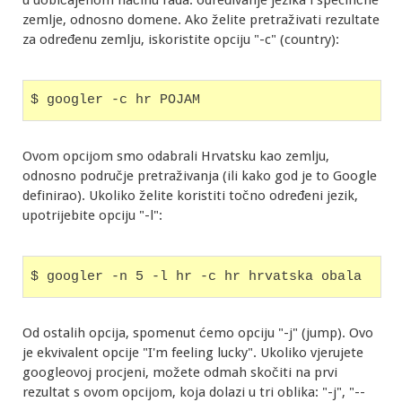
zemlje, odnosno domene. Ako želite pretraživati rezultate
za određenu zemlju, iskoristite opciju "-c" (country):
$ googler -c hr POJAM
Ovom opcijom smo odabrali Hrvatsku kao zemlju,
odnosno područje pretraživanja (ili kako god je to Google
definirao). Ukoliko želite koristiti točno određeni jezik,
upotrijebite opciju "-l":
$ googler -n 5 -l hr -c hr hrvatska obala
Od ostalih opcija, spomenut ćemo opciju "-j" (jump). Ovo
je ekvivalent opcije "I'm feeling lucky". Ukoliko vjerujete
googleovoj procjeni, možete odmah skočiti na prvi
rezultat s ovom opcijom, koja dolazi u tri oblika: "-j", "--