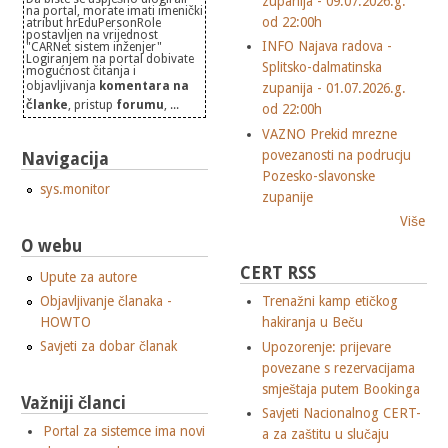
zupanija - 09.07.2026.g.
na portal, morate imati imenički
od 22:00h
atribut hrEduPersonRole
postavljen na vrijednost
INFO Najava radova -
"CARNet sistem inženjer"
Logiranjem na portal dobivate
Splitsko-dalmatinska
mogućnost čitanja i
objavljivanja
komentara na
zupanija - 01.07.2026.g.
članke
, pristup
forumu
, ...
od 22:00h
VAZNO Prekid mrezne
povezanosti na podrucju
Navigacija
Pozesko-slavonske
sys.monitor
zupanije
Više
O webu
CERT RSS
Upute za autore
Objavljivanje članaka -
Trenažni kamp etičkog
HOWTO
hakiranja u Beču
Savjeti za dobar članak
Upozorenje: prijevare
povezane s rezervacijama
smještaja putem Bookinga
Važniji članci
Savjeti Nacionalnog CERT-
Portal za sistemce ima novi
a za zaštitu u slučaju