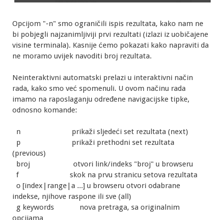
Opcijom "-n" smo ograničili ispis rezultata, kako nam ne
bi pobjegli najzanimljiviji prvi rezultati (izlazi iz uobičajene
visine terminala). Kasnije ćemo pokazati kako napraviti da
ne moramo uvijek navoditi broj rezultata.
Neinteraktivni automatski prelazi u interaktivni način
rada, kako smo već spomenuli. U ovom načinu rada
imamo na raposlaganju određene navigacijske tipke,
odnosno komande:
n prikaži sljedeći set rezultata (next)
p prikaži prethodni set rezultata
(previous)
broj otvori link/indeks "broj" u browseru
f skok na prvu stranicu setova rezultata
o [index|range|a ...] u browseru otvori odabrane
indekse, njihove raspone ili sve (all)
g keywords nova pretraga, sa originalnim
opcijama