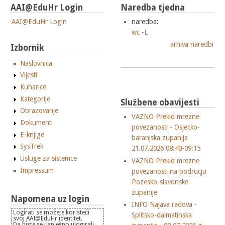
AAI@EduHr Login
Naredba tjedna
AAI@EduHr Login
naredba:
wc -L
arhiva naredbi
Izbornik
Naslovnica
Vijesti
Kuharice
Kategorije
Službene obavijesti
Obrazovanje
VAZNO Prekid mrezne
Dokumenti
povezanosti - Osjecko-
E-knjige
baranjska zupanija
SysTrek
21.07.2026 08:40-09:15
Usluge za sistemce
VAZNO Prekid mrezne
Impressum
povezanosti na podrucju
Pozesko-slavonske
zupanije
Napomena uz login
INFO Najava radova -
Logirati se možete koristeći
Splitsko-dalmatinska
svoj AAI@EduHr identitet.
Da biste se uspješno ulogirali