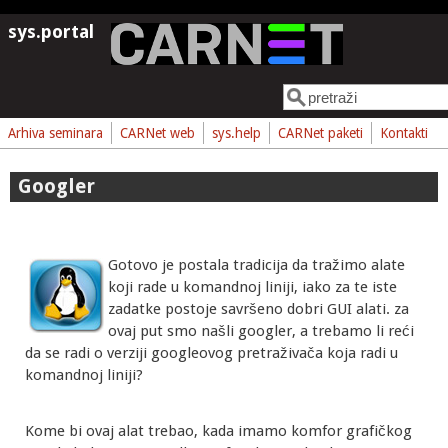
Skoči na glavni sadržaj
sys.portal
Pretraga
Obrazac pretrage
Arhiva seminara
CARNet web
sys.help
CARNet paketi
Kontakti
Googler
Gotovo je postala tradicija da tražimo alate
koji rade u komandnoj liniji, iako za te iste
zadatke postoje savršeno dobri GUI alati. za
ovaj put smo našli googler, a trebamo li reći
da se radi o verziji googleovog pretraživača koja radi u
komandnoj liniji?
Kome bi ovaj alat trebao, kada imamo komfor grafičkog