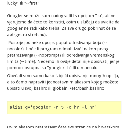
lucky" ili "--first".
Googler se može sam nadograditi s opcijom "-u", ali ne
vjerujemo da ćete to koristiti, osim u slučaju da uvidite da
googler ne radi kako treba. Za sve drugo pobrinut će se
apt-get (u stretchu).
Postoje još neke opcije, poput određivanja boja (--
nocolor), hoće li program odmah izaći nakon prvog
pretraživanja (--noprompt) ili određivanja vremenskog
limita (--time). Nećemo ih ovdje detaljnije opisivati, jer je
pomoć dostupna sa "googler -h" ili u manualu.
Obećali smo samo kako izbjeći upisivanje mnogih opcija,
a to ćemo napraviti jednostavnim aliasom kojeg možete
upisati u svoj bashrc ili globalni /etc/bash.bashrc:
alias g='googler -n 5 -c hr -l hr'
Ovim aliasom pretraživat ćete sve stranice na hrvatskom