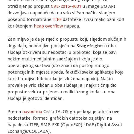
otrežnjenje: propust
CVE-2016-4631
u Image I/O API
dozvoljava napadaču da na vrlo sličan način, slanjem
posebno formatirane
TIFF
datoteke izvrši maliciozni kod
korištenjem
heap overflow
napada.
Zanimljivo je da je riječ o propustu koji, slijedom slučajnih
događaja, neodoljivo podsjeća na
Stagefright
: u oba
slučaja otkriveni su nedostaci u biblioteci koja se bavi
nekim multimedijalnim sadržajem i koja je dio
operacijskog sustava (što znači da postoji mnogo
potencijalnih mjesta upada, faktički svaka aplikacija koja
koristi ranjivu biblioteku je izložena napadu). Način
provale je vrlo sličan u oba slučaja, a i najkritičniji dio
propusta: vektor prijenosa malicioznog koda – u oba
slučaja je gotovo identičan.
Prema
navodima
Cisco TALOS grupe koja je otkrila ove
nedostatke, formati grafičkih datoteka osjetljivi na
napade su TIFF, BMP, EXR (OpenEXR) i DAE (Digital Asset
Exchange/COLLADA).