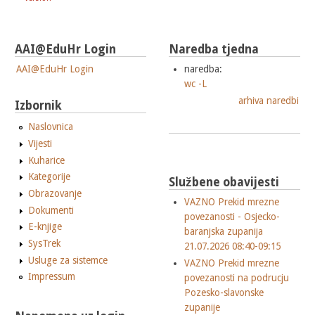
AAI@EduHr Login
Naredba tjedna
AAI@EduHr Login
naredba:
wc -L
arhiva naredbi
Izbornik
Naslovnica
Vijesti
Kuharice
Kategorije
Službene obavijesti
Obrazovanje
VAZNO Prekid mrezne
Dokumenti
povezanosti - Osjecko-
E-knjige
baranjska zupanija
SysTrek
21.07.2026 08:40-09:15
Usluge za sistemce
VAZNO Prekid mrezne
Impressum
povezanosti na podrucju
Pozesko-slavonske
zupanije