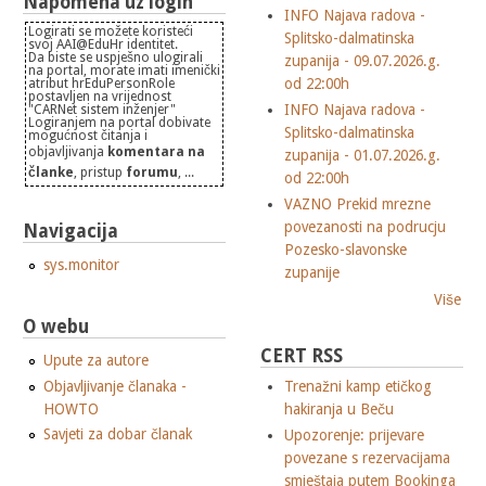
Napomena uz login
INFO Najava radova -
Logirati se možete koristeći
Splitsko-dalmatinska
svoj AAI@EduHr identitet.
Da biste se uspješno ulogirali
zupanija - 09.07.2026.g.
na portal, morate imati imenički
od 22:00h
atribut hrEduPersonRole
postavljen na vrijednost
INFO Najava radova -
"CARNet sistem inženjer"
Logiranjem na portal dobivate
Splitsko-dalmatinska
mogućnost čitanja i
objavljivanja
komentara na
zupanija - 01.07.2026.g.
članke
, pristup
forumu
, ...
od 22:00h
VAZNO Prekid mrezne
povezanosti na podrucju
Navigacija
Pozesko-slavonske
sys.monitor
zupanije
Više
O webu
CERT RSS
Upute za autore
Objavljivanje članaka -
Trenažni kamp etičkog
HOWTO
hakiranja u Beču
Savjeti za dobar članak
Upozorenje: prijevare
povezane s rezervacijama
smještaja putem Bookinga