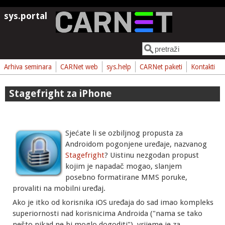
Skoči na glavni sadržaj
sys.portal
Pretraga
Obrazac pretrage
Arhiva seminara
CARNet web
sys.help
CARNet paketi
Kontakti
Stagefright za iPhone
Sjećate li se ozbiljnog propusta za
Androidom pogonjene uređaje, nazvanog
Stagefright
? Uistinu nezgodan propust
kojim je napadač mogao, slanjem
posebno formatirane MMS poruke,
provaliti na mobilni uređaj.
Ako je itko od korisnika iOS uređaja do sad imao kompleks
superiornosti nad korisnicima Androida ("nama se tako
nešto nikad ne bi moglo dogoditi"), vrijeme je za