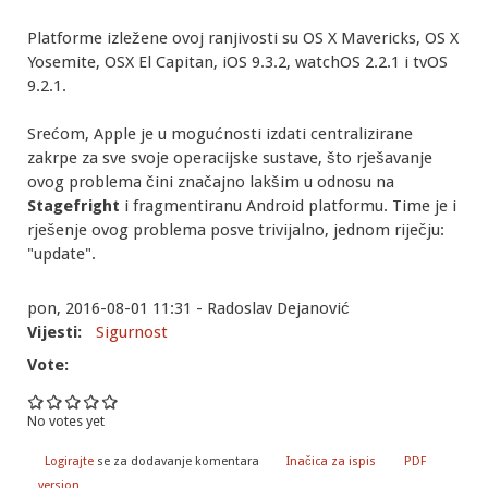
Platforme izležene ovoj ranjivosti su OS X Mavericks, OS X
Yosemite, OSX El Capitan, iOS 9.3.2, watchOS 2.2.1 i tvOS
9.2.1.
Srećom, Apple je u mogućnosti izdati centralizirane
zakrpe za sve svoje operacijske sustave, što rješavanje
ovog problema čini značajno lakšim u odnosu na
Stagefright
i fragmentiranu Android platformu. Time je i
rješenje ovog problema posve trivijalno, jednom riječju:
"update".
pon, 2016-08-01 11:31 - Radoslav Dejanović
Vijesti:
Sigurnost
Vote:
No votes yet
Logirajte
se za dodavanje komentara
Inačica za ispis
PDF
version