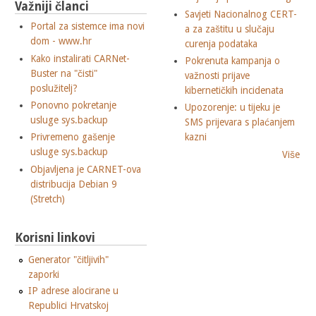
Važniji članci
Savjeti Nacionalnog CERT-
Portal za sistemce ima novi
a za zaštitu u slučaju
dom - www.hr
curenja podataka
Kako instalirati CARNet-
Pokrenuta kampanja o
Buster na "čisti"
važnosti prijave
poslužitelj?
kibernetičkih incidenata
Ponovno pokretanje
Upozorenje: u tijeku je
usluge sys.backup
SMS prijevara s plaćanjem
Privremeno gašenje
kazni
usluge sys.backup
Više
Objavljena je CARNET-ova
distribucija Debian 9
(Stretch)
Korisni linkovi
Generator "čitljivih"
zaporki
IP adrese alocirane u
Republici Hrvatskoj