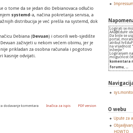
Impressu
se o tome da se jedan dio Debianovaca odlučio
đenjem
systemd
-a, načina pokretanja servisa, a
Napomena 
važnijih distribucija je već prešla na systemd, dok
Logirati se mo
AAI@EduHr iden
Da biste se us
inačicu Debiana (
Devuan
) i otvorili web-sjedište
portal, morate
Devuan zaživjeti u nekom većem obimu, jer je
atribut hrEdu
na vrijednost
i nije prikladan za osobna računala i pogotovo
inženjer"
Logiranjem na
i kasnije odvijati.
mogućnost čita
komentara n
forumu
, ...
Navigacij
sys.monito
za dodavanje komentara
Inačica za ispis
PDF version
O webu
Upute za a
Objavljivan
HOWTO