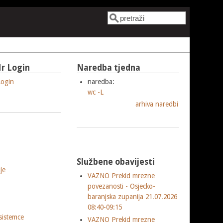
Pretraga
Obrazac pretrage
r Login
Naredba tjedna
ogin
naredba:
wc -L
arhiva naredbi
Službene obavijesti
je
VAZNO Prekid mrezne
povezanosti - Osjecko-
baranjska zupanija 21.07.2026
08:40-09:15
sistemce
VAZNO Prekid mrezne