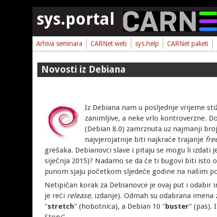
Skoči na glavni sadržaj
sys.portal
Arhiva seminara
CARNet web
sys.help
CARNet paketi
Novosti iz Debiana
Iz Debiana nam u posljednje vrijeme stiž
zanimljive, a neke vrlo kontroverzne. Dobr
(Debian 8.0) zamrznuta uz najmanji bro
najvjerojatnije biti najkraće trajanje
fre
grešaka. Debianovci slave i pitaju se mogu li izdati
siječnja 2015)? Nadamo se da će ti bugovi biti isto o
punom sjaju početkom sljedeće godine na našim pos
Netipičan korak za Debianovce je ovaj put i odabir i
je reći
release,
izdanje). Odmah su odabrana imena
"
stretch
" (hobotnica), a Debian 10 "
buster
" (pas).