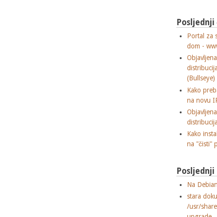
Posljednji
Portal za 
dom - ww
Objavljen
distribuci
(Bullseye)
Kako preba
na novu I
Objavljen
distribuci
Kako insta
na "čisti" 
Posljednj
Na Debian
stara dok
/usr/shar
upgrade