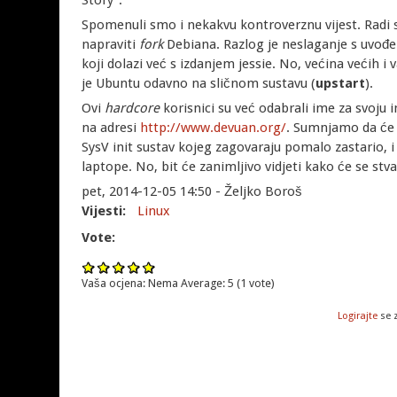
Story".
Spomenuli smo i nekakvu kontroverznu vijest. Radi 
napraviti
fork
Debiana. Razlog je neslaganje s uvo
koji dolazi već s izdanjem jessie. No, većina većih i 
je Ubuntu odavno na sličnom sustavu (
upstart
).
Ovi
hardcore
korisnici su već odabrali ime za svoju 
na adresi
http://www.devuan.org/
. Sumnjamo da će 
SysV init sustav kojeg zagovaraju pomalo zastario, 
laptope. No, bit će zanimljivo vidjeti kako će se stvar
pet, 2014-12-05 14:50 - Željko Boroš
Vijesti:
Linux
Vote:
Vaša ocjena:
Nema
Average:
5
(
1
vote)
Logirajte
se 