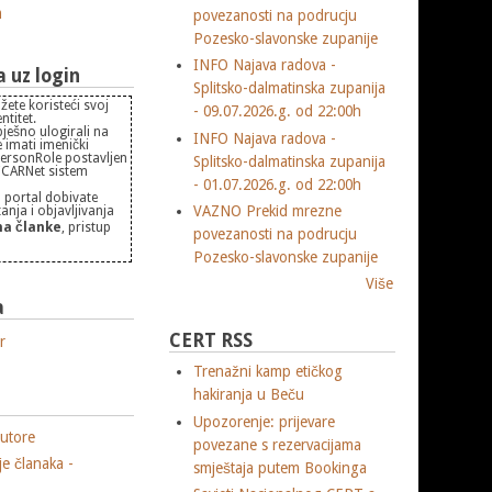
m
povezanosti na podrucju
Pozesko-slavonske zupanije
INFO Najava radova -
uz login
Splitsko-dalmatinska zupanija
žete koristeći svoj
- 09.07.2026.g. od 22:00h
titet.
pješno ulogirali na
INFO Najava radova -
 imati imenički
PersonRole postavljen
Splitsko-dalmatinska zupanija
 "CARNet sistem
- 01.07.2026.g. od 22:00h
 portal dobivate
VAZNO Prekid mrezne
nja i objavljivanja
a članke
, pristup
povezanosti na podrucju
Pozesko-slavonske zupanije
Više
a
CERT RSS
r
Trenažni kamp etičkog
hakiranja u Beču
Upozorenje: prijevare
utore
povezane s rezervacijama
je članaka -
smještaja putem Bookinga