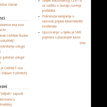
Savjeti Nacionalnog CERT-a
 dobar članak
za zaštitu u slučaju curenja
podataka
Pokrenuta kampanja o
nci
važnosti prijave kibernetičkih
sistemce ima novi
incidenata
w.hr
Upozorenje: u tijeku je SMS
lirati CARNet-Buster
prijevara s plaćanjem kazni
poslužitelj?
Više
okretanje usluge
p
o gašenje usluge
p
a je CARNET-ova
ja Debian 9 (Stretch)
kovi
čitljivih" zaporki
alocirane u
Hrvatskoj