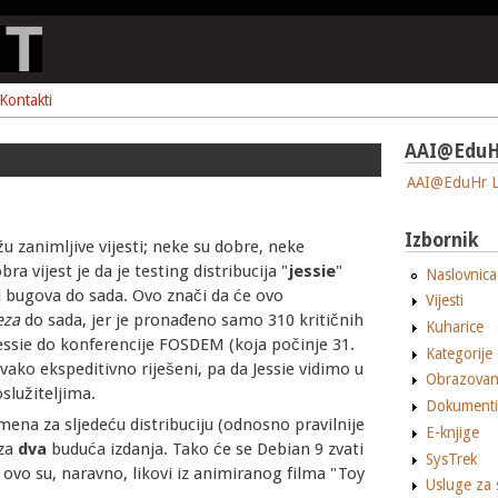
Kontakti
AAI@EduH
AAI@EduHr L
Izbornik
u zanimljive vijesti; neke su dobre, neke
a vijest je da je testing distribucija "
jessie
"
Naslovnica
j bugova do sada. Ovo znači da će ovo
Vijesti
eza
do sada, jer je pronađeno samo 310 kritičnih
Kuharice
 Jessie do konferencije FOSDEM (koja počinje 31.
Kategorije
vako ekspeditivno riješeni, pa da Jessie vidimo u
Obrazovan
lužiteljima.
Dokumenti
mena za sljedeću distribuciju (odnosno pravilnije
E-knjige
 za
dva
buduća izdanja. Tako će se Debian 9 zvati
SysTrek
 I ovo su, naravno, likovi iz animiranog filma "Toy
Usluge za 