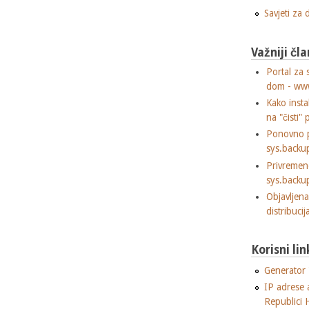
Savjeti za
Važniji čla
Portal za 
dom - ww
Kako insta
na "čisti" 
Ponovno p
sys.backu
Privremen
sys.backu
Objavljen
distribuci
Korisni lin
Generator "
IP adrese 
Republici 