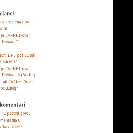
 članci
sistemce ima novi
w.hr
a je CARNET-ova
ja Debian 11
citi DNS poslužitelj
P adresu?
a je CARNET-ova
ja Debian 10 (Buster)
lirati CARNet-Buster
poslužitelj?
i komentari
 12 postoji gotov
umentacija u
e/doc/carnet-