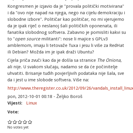
Kongresmen je izjavio da je "provala politički motivirana"
i da "ovo nije napad na njega, nego na cijelu demokraciju i
slobodne izbore". Političar kao političar, no mi vjerujemo
da je ipak riječ o neslanoj šali političkih oponenata, ili
fanatika slobodnog softvera. Zabavno je pomisliti kakvi su
to "
open source
militanti": nose li majice s GPLv3
amblemom, imaju li tetovaže Tuxa i jesu li više za RedHat
ili Debian? Možda im je ipak draži Ubuntu?
Cijela priča zvuči kao da je došla sa stranice
The Oniona
,
ali nije. U svakom slučaju, nadamo se da će počinitelje
uhvatiti. Brisanje tuđih povjerljivih podataka nije šala, sve
da i jest u ime slobode softvera. Više na:
http://www.theregister.co.uk/2012/09/26/vandals_install_li
pon, 2012-10-01 00:18 - Željko Boroš
Vijesti:
Linux
Vote:
No votes yet