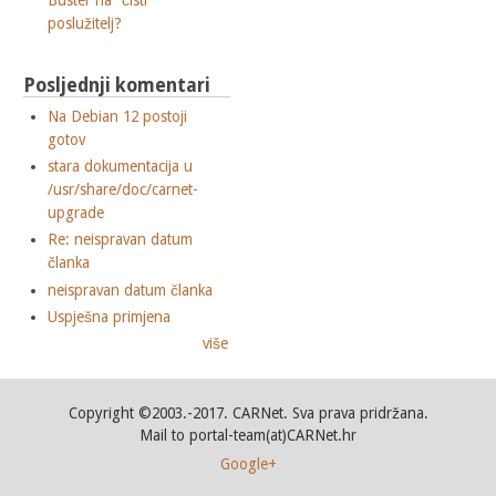
Buster na "čisti"
poslužitelj?
Posljednji komentari
Na Debian 12 postoji
gotov
stara dokumentacija u
/usr/share/doc/carnet-
upgrade
Re: neispravan datum
članka
neispravan datum članka
Uspješna primjena
više
Copyright ©2003.-2017. CARNet. Sva prava pridržana.
Mail to portal-team(at)CARNet.hr
Google+