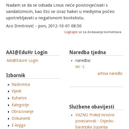
Nadam se da se odsada Linux neće poistovjećivati s
vandalizmom, kao što se izraz haker u medijima počeo
upotrebljavati u negativnom kontekstu.
Aco Dmitrović - pon, 2012-10-01 08:50
Logirajte
se za dodavanje komentara
AAI@EduHr Login
Naredba tjedna
AAI@EduHr Login
naredba:
wc -L
arhiva naredbi
Izbornik
Naslovnica
Vijesti
Kuharice
Kategorije
Službene obavijesti
Obrazovanje
VAZNO Prekid mrezne
Dokumenti
povezanosti - Osjecko-
E-knjige
baranjska zupanija