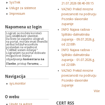
SysTrek
21.07.2026 08:40-09:15
Usluge za sistemce
VAZNO Prekid mrezne
Impressum
povezanosti na podrucju
Pozesko-slavonske
zupanije
Napomena uz login
INFO Najava radova -
Logirati se možete koristeći
Splitsko-dalmatinska
svoj AAI@EduHr identitet.
Da biste se uspješno ulogirali
zupanija - 09.07.2026.g.
na portal, morate imati imenički
od 22:00h
atribut hrEduPersonRole
postavljen na vrijednost
INFO Najava radova -
"CARNet sistem inženjer"
Logiranjem na portal dobivate
Splitsko-dalmatinska
mogućnost čitanja i
objavljivanja
komentara na
zupanija - 01.07.2026.g.
članke
, pristup
forumu
, ...
od 22:00h
VAZNO Prekid mrezne
povezanosti na podrucju
Navigacija
Pozesko-slavonske
sys.monitor
zupanije
Više
O webu
CERT RSS
Upute za autore