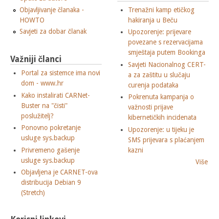
Objavljivanje članaka -
Trenažni kamp etičkog
HOWTO
hakiranja u Beču
Savjeti za dobar članak
Upozorenje: prijevare
povezane s rezervacijama
smještaja putem Bookinga
Važniji članci
Savjeti Nacionalnog CERT-
Portal za sistemce ima novi
a za zaštitu u slučaju
dom - www.hr
curenja podataka
Kako instalirati CARNet-
Pokrenuta kampanja o
Buster na "čisti"
važnosti prijave
poslužitelj?
kibernetičkih incidenata
Ponovno pokretanje
Upozorenje: u tijeku je
usluge sys.backup
SMS prijevara s plaćanjem
Privremeno gašenje
kazni
usluge sys.backup
Više
Objavljena je CARNET-ova
distribucija Debian 9
(Stretch)