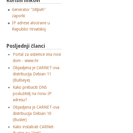
Korisni linkovi
Generator "čitljivih"
zaporki
IP adrese alocirane u
Republici Hrvatskoj
Posljednji članci
Portal za sistemce ima novi
dom - www.hr
Objavljena je CARNET-ova
distribucija Debian 11
(Bullseye)
Kako prebaciti DNS
poslužitelj na novu IP
adresu?
Objavljena je CARNET-ova
distribucija Debian 10
(Buster)
Kako instalirati CARNet-