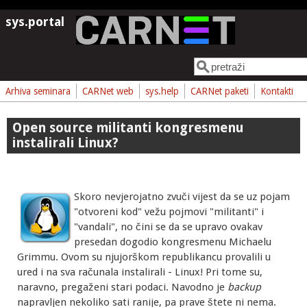
Skoči na glavni sadržaj
sys.portal
Pretraga
Obrazac pretrage
Arhiva seminara
CARNet web
sys.help
CARNet paketi
Kontakti
Open source militanti kongresmenu
instalirali Linux?
Skoro nevjerojatno zvuči vijest da se uz pojam
"otvoreni kod" vežu pojmovi "militanti" i
"vandali", no čini se da se upravo ovakav
presedan dogodio kongresmenu Michaelu
Grimmu. Ovom su njujorškom republikancu provalili u
ured i na sva računala instalirali - Linux! Pri tome su,
naravno, pregaženi stari podaci. Navodno je
backup
napravljen nekoliko sati ranije, pa prave štete ni nema.