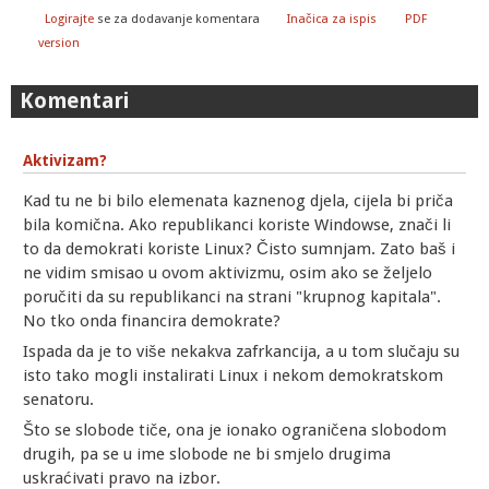
Logirajte
se za dodavanje komentara
Inačica za ispis
PDF
version
Komentari
Aktivizam?
Kad tu ne bi bilo elemenata kaznenog djela, cijela bi priča
bila komična. Ako republikanci koriste Windowse, znači li
to da demokrati koriste Linux? Čisto sumnjam. Zato baš i
ne vidim smisao u ovom aktivizmu, osim ako se željelo
poručiti da su republikanci na strani "krupnog kapitala".
No tko onda financira demokrate?
Ispada da je to više nekakva zafrkancija, a u tom slučaju su
isto tako mogli instalirati Linux i nekom demokratskom
senatoru.
Što se slobode tiče, ona je ionako ograničena slobodom
drugih, pa se u ime slobode ne bi smjelo drugima
uskraćivati pravo na izbor.