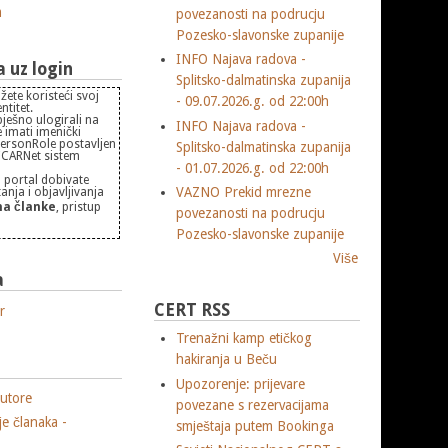
m
povezanosti na podrucju
Pozesko-slavonske zupanije
INFO Najava radova -
uz login
Splitsko-dalmatinska zupanija
žete koristeći svoj
- 09.07.2026.g. od 22:00h
titet.
pješno ulogirali na
INFO Najava radova -
 imati imenički
PersonRole postavljen
Splitsko-dalmatinska zupanija
 "CARNet sistem
- 01.07.2026.g. od 22:00h
 portal dobivate
VAZNO Prekid mrezne
nja i objavljivanja
a članke
, pristup
povezanosti na podrucju
Pozesko-slavonske zupanije
Više
a
CERT RSS
r
Trenažni kamp etičkog
hakiranja u Beču
Upozorenje: prijevare
utore
povezane s rezervacijama
je članaka -
smještaja putem Bookinga