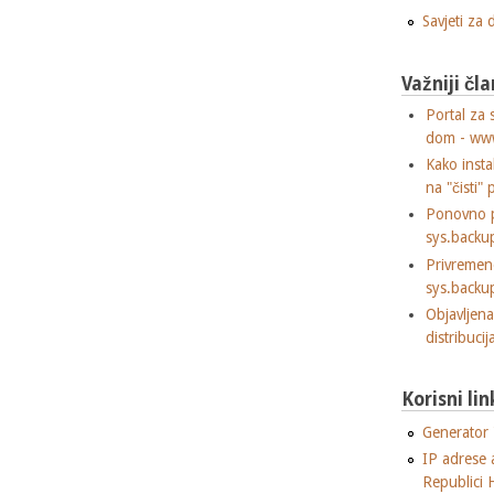
Savjeti za
Važniji čla
Portal za 
dom - ww
Kako insta
na "čisti" 
Ponovno p
sys.backu
Privremen
sys.backu
Objavljen
distribuci
Korisni lin
Generator "
IP adrese 
Republici 