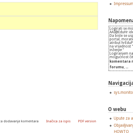
Impressu
Napomena 
Logirati se mo
AAI@EduHr iden
Da biste se us
portal, morate
atribut hrEdu
na vrijednost
inženjer"
Logiranjem na
mogućnost čita
komentara n
forumu
, ...
Navigacij
sys.monito
O webu
Upute za a
za dodavanje komentara
Inačica za ispis
PDF version
Objavljivan
HOWTO