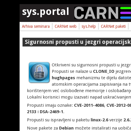
Skoči na glavni sadržaj
sys.portal
Arhiva seminara
CARNet web
sys.help
CARNet paketi
Sigurnosni propusti u jezgri operacijs
Otkriveni su sigurnosni propusti u jezgri
Propusti se nalaze u
CLONE_IO
jezgren
hughpages
mehanizmu te dijelu datot
atomskim operacijama zapisivanja na tv
korištenjem već oslobođene memorije i oslobađan
Lokalni korisnici mogu izazvati napad uskraćivanjem
Propusti imaju oznake:
CVE-2011-4086
,
CVE-2012-0
2133
i
DSA-2469-1
.
Propusti su ispravljeni u paketu
linux-2.6
verzije
2.6
Nove pakete za
Debian
možete instalirati na uobiča