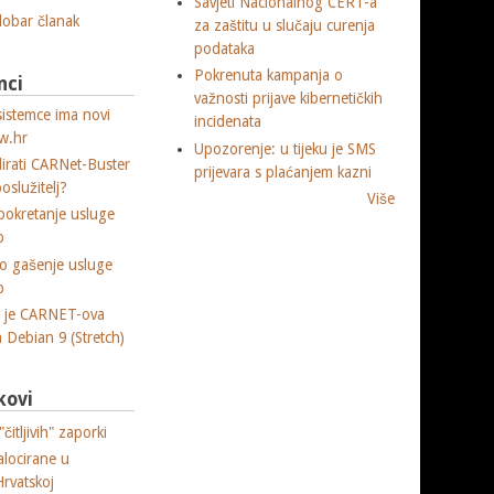
Savjeti Nacionalnog CERT-a
 dobar članak
za zaštitu u slučaju curenja
podataka
Pokrenuta kampanja o
nci
važnosti prijave kibernetičkih
sistemce ima novi
incidenata
w.hr
Upozorenje: u tijeku je SMS
lirati CARNet-Buster
prijevara s plaćanjem kazni
poslužitelj?
Više
okretanje usluge
p
o gašenje usluge
p
a je CARNET-ova
ja Debian 9 (Stretch)
kovi
čitljivih" zaporki
alocirane u
Hrvatskoj