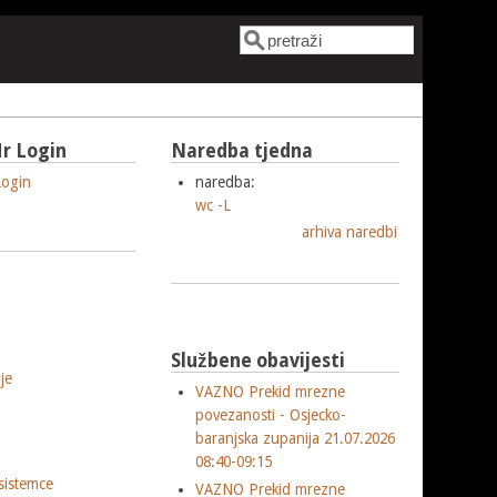
Pretraga
Obrazac pretrage
r Login
Naredba tjedna
ogin
naredba:
wc -L
arhiva naredbi
Službene obavijesti
je
VAZNO Prekid mrezne
povezanosti - Osjecko-
baranjska zupanija 21.07.2026
08:40-09:15
sistemce
VAZNO Prekid mrezne