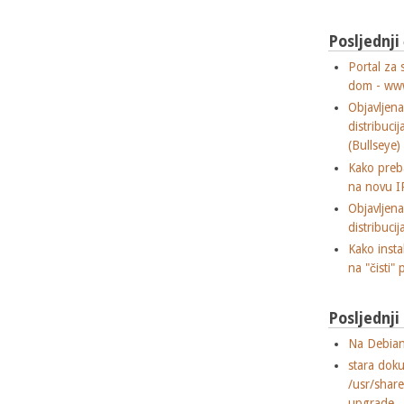
Posljednji
Portal za 
dom - ww
Objavljen
distribuci
(Bullseye)
Kako preba
na novu I
Objavljen
distribuci
Kako insta
na "čisti" 
Posljednj
Na Debian
stara dok
/usr/shar
upgrade