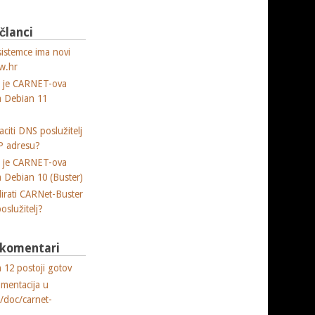
 članci
sistemce ima novi
w.hr
a je CARNET-ova
ja Debian 11
citi DNS poslužitelj
P adresu?
a je CARNET-ova
ja Debian 10 (Buster)
lirati CARNet-Buster
poslužitelj?
i komentari
 12 postoji gotov
umentacija u
e/doc/carnet-