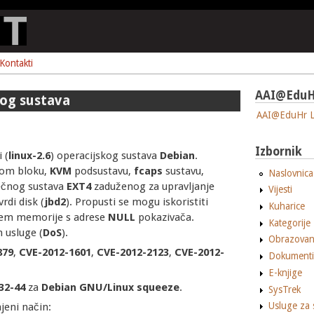
Kontakti
AAI@EduH
kog sustava
AAI@EduHr L
Izbornik
 (
linux-2.6
) operacijskog sustava
Debian
.
om bloku,
KVM
podsustavu,
fcaps
sustavu,
Naslovnica
ečnog sustava
EXT4
zaduženog za upravljanje
Vijesti
rdi disk (
jbd2
). Propusti se mogu iskoristiti
Kuharice
jem memorije s adrese
NULL
pokazivača.
Kategorije
 usluge (
DoS
).
Obrazovan
879
,
CVE-2012-1601
,
CVE-2012-2123
,
CVE-2012-
Dokumenti
E-knjige
.32-44
za
Debian
GNU/Linux squeeze
.
SysTrek
Usluge za 
jeni način: