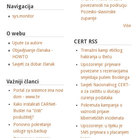
povezanosti na podrucju
Navigacija
Pozesko-slavonske
sys.monitor
zupanije
Više
O webu
CERT RSS
Upute za autore
Objavljivanje članaka -
Trenažni kamp etičkog
HOWTO
hakiranja u Beču
Savjeti za dobar članak
Upozorenje: prijevare
povezane s rezervacijama
smještaja putem Bookinga
Važniji članci
Savjeti Nacionalnog CERT-
Portal za sistemce ima novi
a za zaštitu u slučaju
dom - www.hr
curenja podataka
Kako instalirati CARNet-
Pokrenuta kampanja o
Buster na "čisti"
važnosti prijave
poslužitelj?
kibernetičkih incidenata
Ponovno pokretanje
Upozorenje: u tijeku je
usluge sys.backup
SMS prijevara s plaćanjem