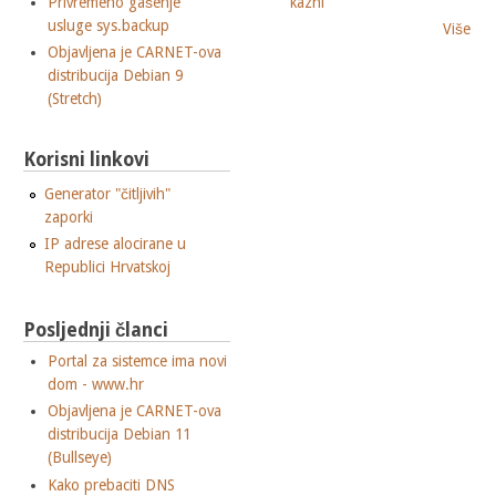
Privremeno gašenje
kazni
usluge sys.backup
Više
Objavljena je CARNET-ova
distribucija Debian 9
(Stretch)
Korisni linkovi
Generator "čitljivih"
zaporki
IP adrese alocirane u
Republici Hrvatskoj
Posljednji članci
Portal za sistemce ima novi
dom - www.hr
Objavljena je CARNET-ova
distribucija Debian 11
(Bullseye)
Kako prebaciti DNS