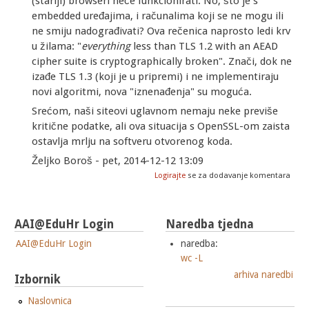
(stariji) browseri neće funkcionirati. No, što je s
embedded uređajima, i računalima koji se ne mogu ili
ne smiju nadograđivati? Ova rečenica naprosto ledi krv
u žilama: "
everything
less than TLS 1.2 with an AEAD
cipher suite is cryptographically broken". Znači, dok ne
izađe TLS 1.3 (koji je u pripremi) i ne implementiraju
novi algoritmi, nova "iznenađenja" su moguća.
Srećom, naši siteovi uglavnom nemaju neke previše
kritične podatke, ali ova situacija s OpenSSL-om zaista
ostavlja mrlju na softveru otvorenog koda.
Željko Boroš - pet, 2014-12-12 13:09
Logirajte
se za dodavanje komentara
AAI@EduHr Login
Naredba tjedna
AAI@EduHr Login
naredba:
wc -L
arhiva naredbi
Izbornik
Naslovnica