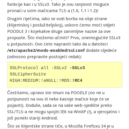
funkcije kao i u SSLv3. Tako je ovu ranjivost moguće
pronaći u svim inačicama TLS-a (1.0, 1.1 i 1.2)!
Drugim riječima, iako se vodi borba na obje strane
(klijentskoj i poslužiteljskoj), uskoro ćemo moći vidjeti
POODLE 3 i kojekakve druge zanimljive nazive za ove
propuste. Što možemo učiniti? Prvo, onemogućite SSLv3
u potpunosti. Ovo ćete napraviti tako da u datoteci
/etc/apache2/mods-enabled/ssl.conf
dodate sljedeće
(odnosno prepravite postojeći redak):
SSLProtocol all -SSLv2 
-SSLv3
SSLCipherSuite 
HIGH:MEDIUM:!aNULL:!MD5:
!RC4
Čestitamo, upravo ste imuni na POODLE (no ne u
potpunosti na ovu ili neke kasnije inačice koje će se
pojaviti). Doduše, sada se na vaše web-sjedište preko
SSL/TLS-a ne mogu spojiti IE6 na WinXP (!), a vjerojatno i
još poneki stariji Android.
Što se klijentske strane tiče, u Mozilla Firefoxu 34 je u