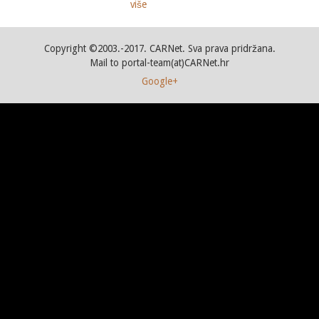
više
Copyright ©2003.-2017. CARNet. Sva prava pridržana.
Mail to portal-team(at)CARNet.hr
Google+