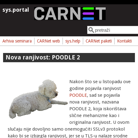
Skoči na glavni sadržaj
sys.portal
Pretraga
Obrazac pretrage
Arhiva seminara
CARNet web
sys.help
CARNet paketi
Kontakti
Nova ranjivost: POODLE 2
Nakon što se u listopadu ove
godine pojavila ranjivost
POODLE
, sad se pojavila
nova ranjivost, nazvana
POODLE 2, koja iskorištava
slične mehanizme kao i
originalna ranjivost. U ovom
slučaju nije dovoljno samo onemogućiti SSLv3 protokol
kako bi se izbjegla ranjivost, jer se u TLS-u nalaze srodne