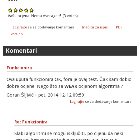
Vaša ocjena:
Nema
Average:
5
(
3
votes)
Logirajte
se za dodavanje komentara
Inačica za ispis
PDF
version
Komentari
Funkcionira
Ova uputa funkcionira OK, fora je ovaj test. Čak sam dobio
dobre ocjene. Nego što sa
WEAK
ocjenom algoritma ?
Goran Šljivić - pet, 2014-12-12 09:59
Logirajte
se za dodavanje komentara
Re: Funkcionira
Slabi algoritmi se mogu isključiti, po cijenu da neki