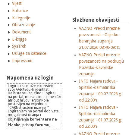
Vijesti
Kuharice
Kategorije
Službene obavijesti
Obrazovanje
VAZNO Prekid mrezne
Dokumenti
povezanosti - Osjecko-
E-knjige
baranjska zupanija
SysTrek
21.07.2026 08:40-09:15
Usluge za sistemce
VAZNO Prekid mrezne
Impressum
povezanosti na podrucju
Pozesko-slavonske
zupanije
Napomena uz login
INFO Najava radova -
Logirati se možete koristeći
Splitsko-dalmatinska
svoj AAI@EduHr identitet.
Da biste se uspješno ulogirali
zupanija - 09.07.2026.g.
na portal, morate imati imenički
od 22:00h
atribut hrEduPersonRole
postavljen na vrijednost
INFO Najava radova -
"CARNet sistem inženjer"
Logiranjem na portal dobivate
Splitsko-dalmatinska
mogućnost čitanja i
objavljivanja
komentara na
zupanija - 01.07.2026.g.
članke
, pristup
forumu
, ...
od 22:00h
VAZNO Prekid mrezne