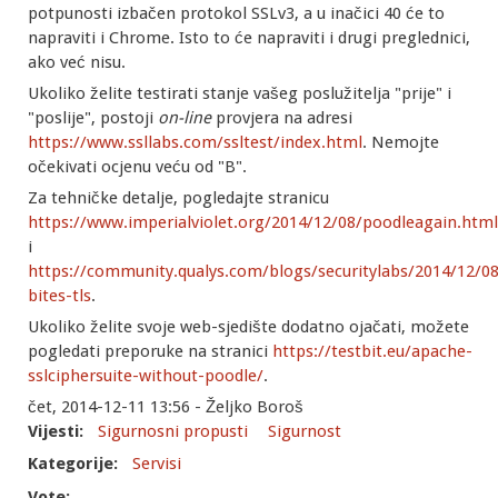
potpunosti izbačen protokol SSLv3, a u inačici 40 će to
napraviti i Chrome. Isto to će napraviti i drugi preglednici,
ako već nisu.
Ukoliko želite testirati stanje vašeg poslužitelja "prije" i
"poslije", postoji
on-line
provjera na adresi
https://www.ssllabs.com/ssltest/index.html
. Nemojte
očekivati ocjenu veću od "B".
Za tehničke detalje, pogledajte stranicu
https://www.imperialviolet.org/2014/12/08/poodleagain.html
i
https://community.qualys.com/blogs/securitylabs/2014/12/0
bites-tls
.
Ukoliko želite svoje web-sjedište dodatno ojačati, možete
pogledati preporuke na stranici
https://testbit.eu/apache-
sslciphersuite-without-poodle/
.
čet, 2014-12-11 13:56 - Željko Boroš
Vijesti:
Sigurnosni propusti
Sigurnost
Kategorije:
Servisi
Vote: