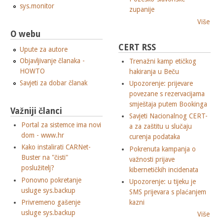
sys.monitor
zupanije
Više
O webu
CERT RSS
Upute za autore
Objavljivanje članaka -
Trenažni kamp etičkog
HOWTO
hakiranja u Beču
Savjeti za dobar članak
Upozorenje: prijevare
povezane s rezervacijama
smještaja putem Bookinga
Važniji članci
Savjeti Nacionalnog CERT-
Portal za sistemce ima novi
a za zaštitu u slučaju
dom - www.hr
curenja podataka
Kako instalirati CARNet-
Pokrenuta kampanja o
Buster na "čisti"
važnosti prijave
poslužitelj?
kibernetičkih incidenata
Ponovno pokretanje
Upozorenje: u tijeku je
usluge sys.backup
SMS prijevara s plaćanjem
Privremeno gašenje
kazni
usluge sys.backup
Više