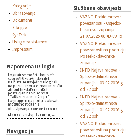
Kategorije
Službene obavijesti
Obrazovanje
VAZNO Prekid mrezne
Dokumenti
povezanosti - Osjecko-
E-knjige
baranjska zupanija
SysTrek
21.07.2026 08:40-09:15
Usluge za sistemce
VAZNO Prekid mrezne
Impressum
povezanosti na podrucju
Pozesko-slavonske
zupanije
Napomena uz login
INFO Najava radova -
Logirati se možete koristeći
Splitsko-dalmatinska
svoj AAI@EduHr identitet.
Da biste se uspješno ulogirali
zupanija - 09.07.2026.g.
na portal, morate imati imenički
od 22:00h
atribut hrEduPersonRole
postavljen na vrijednost
INFO Najava radova -
"CARNet sistem inženjer"
Logiranjem na portal dobivate
Splitsko-dalmatinska
mogućnost čitanja i
objavljivanja
komentara na
zupanija - 01.07.2026.g.
članke
, pristup
forumu
, ...
od 22:00h
VAZNO Prekid mrezne
povezanosti na podrucju
Navigacija
Pozesko-slavonske