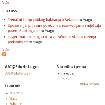
Više
CERT RSS
Trenažni kamp etičkog hakiranja u Beču
staro %ago
Upozorenje: prijevare povezane s rezervacijama smještaja
putem Bookinga
staro %ago
Savjeti Nacionalnog CERT-a za zaštitu u slučaju curenja
podataka
staro %ago
Više
AAI@EduHr Login
Naredba tjedna
AAI@EduHr Login
naredba:
wc -L
arhiva naredbi
Izbornik
Naslovnica
Vijesti
Kuharice