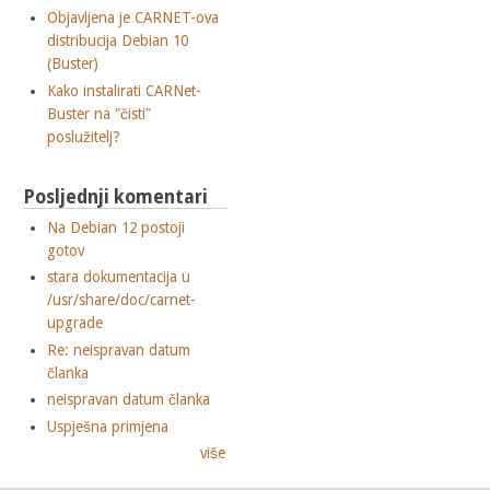
Objavljena je CARNET-ova
distribucija Debian 10
(Buster)
Kako instalirati CARNet-
Buster na "čisti"
poslužitelj?
Posljednji komentari
Na Debian 12 postoji
gotov
stara dokumentacija u
/usr/share/doc/carnet-
upgrade
Re: neispravan datum
članka
neispravan datum članka
Uspješna primjena
više