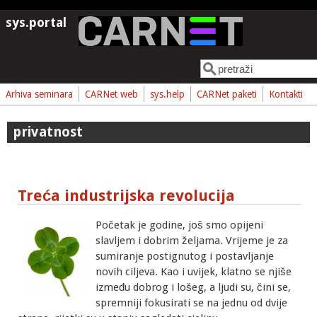
Skoči na glavni sadržaj
sys.portal
Pretraga
Obrazac pretrage
Arhiva seminara
CARNet web
sys.help
CARNet paketi
Kontakti
privatnost
Treća industrijska revolucija
Početak je godine, još smo opijeni
slavljem i dobrim željama. Vrijeme je za
sumiranje postignutog i postavljanje
novih ciljeva. Kao i uvijek, klatno se njiše
između dobrog i lošeg, a ljudi su, čini se,
spremniji fokusirati se na jednu od dvije