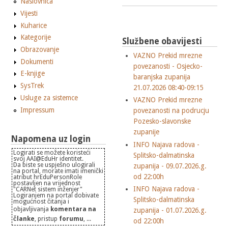
Naslovnica
Vijesti
Kuharice
Kategorije
Službene obavijesti
Obrazovanje
VAZNO Prekid mrezne
Dokumenti
povezanosti - Osjecko-
E-knjige
baranjska zupanija
SysTrek
21.07.2026 08:40-09:15
Usluge za sistemce
VAZNO Prekid mrezne
Impressum
povezanosti na podrucju
Pozesko-slavonske
zupanije
Napomena uz login
INFO Najava radova -
Logirati se možete koristeći
Splitsko-dalmatinska
svoj AAI@EduHr identitet.
Da biste se uspješno ulogirali
zupanija - 09.07.2026.g.
na portal, morate imati imenički
od 22:00h
atribut hrEduPersonRole
postavljen na vrijednost
INFO Najava radova -
"CARNet sistem inženjer"
Logiranjem na portal dobivate
Splitsko-dalmatinska
mogućnost čitanja i
objavljivanja
komentara na
zupanija - 01.07.2026.g.
članke
, pristup
forumu
, ...
od 22:00h