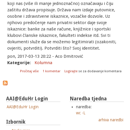
koji nas (više ili manje jednoznačno) označavaju i čiju
zaštitu država propisuje. Država nam izdaje putovnice,
osobne i zdravstvene iskaznice, vozačke dozvole. Uz
njihovo predočenje nam privatni sektor daje svoje
iskaznice: banke za naše račune, knjižnice i sportski
klubovi članske iskaznice, fakulteti indekse itd. Svi ti
dokumenti služe da se možemo legitimirati (ozakoniti,
ovjeriti, potvrditi). Potvrditi što? Svoj identitet.
pon, 2017-03-13 20:22 - Aco Dmitrović
Kategorije:
Kolumna
o Isto i isto
Pročitaj više
1 komentar
Logirajte
se za dodavanje komentara
AAI@EduHr Login
Naredba tjedna
AAI@EduHr Login
naredba:
wc -L
arhiva naredbi
Izbornik