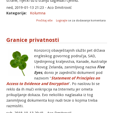
strane, rijetki su u stanju sagledati cjelinu.
ned, 2019-01-13 21:23 - Aco Dmitrović
Kategorije:
Kolumna
o Treća industrijska revolucija
Pročitaj više
Logirajte
se za dodavanje komentara
Granice privatnosti
Konzorcij obavještajnih službi pet država
engleskog govornog područja, SAD,
Ujedinjenog kraljevstva, Kanade, Australije
i Novog Zelanda, zanimljivog naziva
Five
Eyes
, donio je zajednički dokument pod
nazivom "
Statement of Principles on
Access to Evidence and Encryption
". Po naslovu bi se
reklo da ih muči enkripcija na Internetu jer ometa
prikupljanje dokaza. Evo nekoliko naglasaka iz tog
zanimljivog dokumenta koji nudi teze o kojima treba
razmisliti.
sub, 2018-10-13 20:41 - Aco Dmitrović