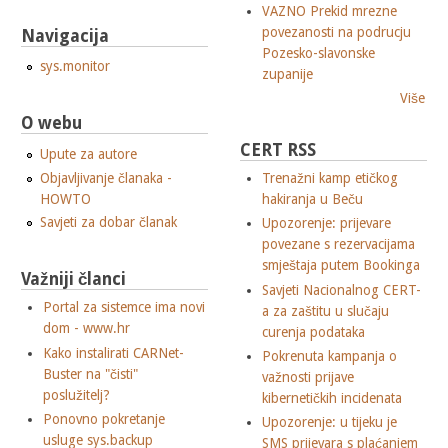
VAZNO Prekid mrezne
povezanosti na podrucju
Navigacija
Pozesko-slavonske
sys.monitor
zupanije
Više
O webu
CERT RSS
Upute za autore
Objavljivanje članaka -
Trenažni kamp etičkog
HOWTO
hakiranja u Beču
Savjeti za dobar članak
Upozorenje: prijevare
povezane s rezervacijama
smještaja putem Bookinga
Važniji članci
Savjeti Nacionalnog CERT-
Portal za sistemce ima novi
a za zaštitu u slučaju
dom - www.hr
curenja podataka
Kako instalirati CARNet-
Pokrenuta kampanja o
Buster na "čisti"
važnosti prijave
poslužitelj?
kibernetičkih incidenata
Ponovno pokretanje
Upozorenje: u tijeku je
usluge sys.backup
SMS prijevara s plaćanjem