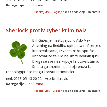
Kategorije:
Kolumna
o Granice privatnosti
Pročitaj više
Logirajte
se za dodavanje komentara
Sherlock protiv cyber kriminala
Bill Gates je, nastupajući u Ask-Me-
Anything na Redditu, upitan za mišljenje o
kriptovalutama, iz vedra neba optužio
kriptovalute za brojne smrti nevinih ljudi.
Droga se sve više kupuje kriptovalutama.
Smeta ga anonimnost koju pruža ta
tehnologija, što mogu koristiti kriminalci.
ned, 2018-05-13 20:02 - Aco Dmitrović
Kategorije:
Kolumna
o Sherlock protiv cyber kriminala
Pročitaj više
Logirajte
se za dodavanje komentara