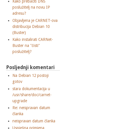
Kako prebaciti DNS
poslužitelj na novu IP
adresu?
Objavljena je CARNET-ova
distribucija Debian 10
(Buster)
Kako instalirati CARNet-
Buster na "čisti"
poslužitelj?
Posljednji komentari
Na Debian 12 postoji
gotov
stara dokumentacija u
/usr/share/doc/carnet-
upgrade
Re: neispravan datum
članka
neispravan datum članka
Uspješna primjena