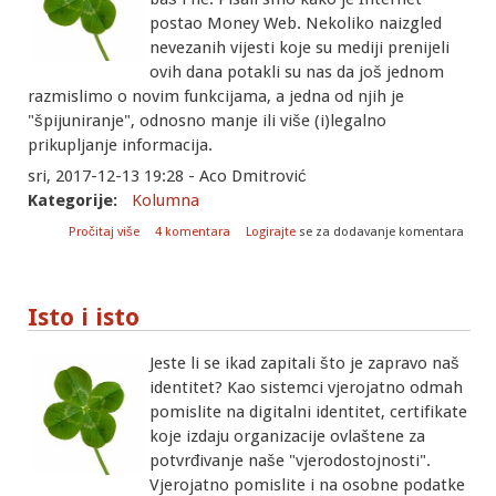
postao Money Web. Nekoliko naizgled
nevezanih vijesti koje su mediji prenijeli
ovih dana potakli su nas da još jednom
razmislimo o novim funkcijama, a jedna od njih je
"špijuniranje", odnosno manje ili više (i)legalno
prikupljanje informacija.
sri, 2017-12-13 19:28 - Aco Dmitrović
Kategorije:
Kolumna
o Spy web
Pročitaj više
4 komentara
Logirajte
se za dodavanje komentara
Isto i isto
Jeste li se ikad zapitali što je zapravo naš
identitet? Kao sistemci vjerojatno odmah
pomislite na digitalni identitet, certifikate
koje izdaju organizacije ovlaštene za
potvrđivanje naše "vjerodostojnosti".
Vjerojatno pomislite i na osobne podatke