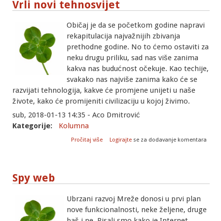
Vrli novi tehnosvijet
Običaj je da se početkom godine napravi
rekapitulacija najvažnijih zbivanja
prethodne godine. No to ćemo ostaviti za
neku drugu priliku, sad nas više zanima
kakva nas budućnost očekuje. Kao techije,
svakako nas najviše zanima kako će se
razvijati tehnologija, kakve će promjene unijeti u naše
živote, kako će promijeniti civilizaciju u kojoj živimo.
sub, 2018-01-13 14:35 - Aco Dmitrović
Kategorije:
Kolumna
o Vrli novi tehnosvijet
Pročitaj više
Logirajte
se za dodavanje komentara
Spy web
Ubrzani razvoj Mreže donosi u prvi plan
nove funkcionalnosti, neke željene, druge
baš i ne. Pisali smo kako je Internet