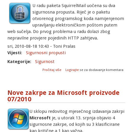
U radu paketa SquirrelMail uočena su dva
sigurnosna propusta. Riječ je o paketu
otvorenog programskog koda namijenjenom
upravljanju elektroničkom poštom putem
web sučelja. Do prvog problema u radu dolazi zbog
nepravilne provjere pojedinih HTTP zahtjeva.
sri, 2010-08-18 10:43 - Toni Pralas
Vijesti:
Sigurnosni propusti
Kategorije:
Sigurnost
o Sigurnosni nedostaci unutar
Pročitaj više
Logirajte
se za dodavanje komentara
programskog paketa SquirrelMail
Nove zakrpe za Microsoft proizvode
07/2010
U sklopu redovitog mjesečnog izdavanja zakrpi
Microsoft
je, u utorak 13. srpnja objavio 4
sigurnosne zakrpe, od kojih su 3 klasificirane
kao kritične a 1 kao važna.