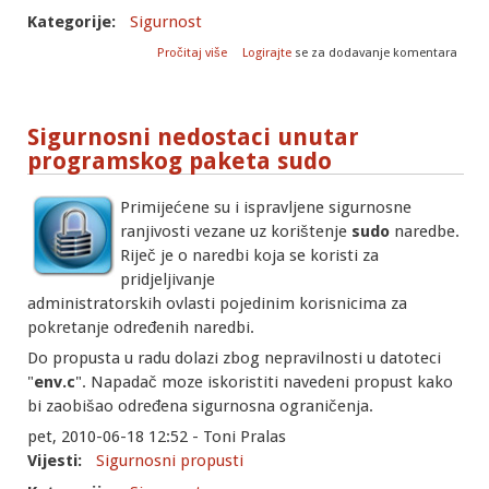
Kategorije:
Sigurnost
o Sigurnosni nedostatak unutar
Pročitaj više
Logirajte
se za dodavanje komentara
programskog paketa Samba
Sigurnosni nedostaci unutar
programskog paketa sudo
Primijećene su i ispravljene sigurnosne
ranjivosti vezane uz korištenje
sudo
naredbe.
Riječ je o naredbi koja se koristi za
pridjeljivanje
administratorskih ovlasti pojedinim korisnicima za
pokretanje određenih naredbi.
Do propusta u radu dolazi zbog nepravilnosti u datoteci
"
env.c
". Napadač moze iskoristiti navedeni propust kako
bi zaobišao određena sigurnosna ograničenja.
pet, 2010-06-18 12:52 - Toni Pralas
Vijesti:
Sigurnosni propusti