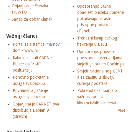
Objavljivanje članaka -
Upozorenje: Lažne
HOWTO
obavijesti o isteku domene
pokušavaju ukrasti
Savjeti za dobar članak
pristupne podatke za
cPanel
Važniji članci
Trenažni kamp etičkog
Portal za sistemce ima novi
hakiranja u Beču
dom - www.hr
Upozorenje: prijevare
Kako instalirati CARNet-
povezane s rezervacijama
Buster na "čisti"
smještaja putem Bookinga
poslužitelj?
Savjeti Nacionalnog CERT-
Ponovno pokretanje
a za zaštitu u slučaju
usluge sys.backup
curenja podataka
Privremeno gašenje
Pokrenuta kampanja o
usluge sys.backup
važnosti prijave
kibernetičkih incidenata
Objavljena je CARNET-ova
distribucija Debian 9
Više
(Stretch)