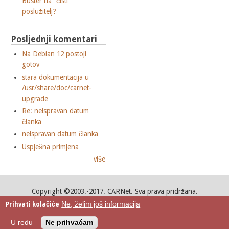
Buster na "čisti"
poslužitelj?
Posljednji komentari
Na Debian 12 postoji
gotov
stara dokumentacija u
/usr/share/doc/carnet-
upgrade
Re: neispravan datum
članka
neispravan datum članka
Uspješna primjena
više
Copyright ©2003.-2017. CARNet. Sva prava pridržana.
Mail to portal-team(at)CARNet.hr
Ne, želim još informacija
Prihvati kolačiće
Google+
U redu
Ne prihvaćam