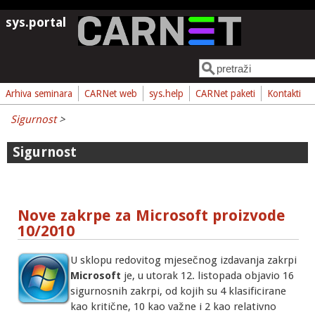
Skoči na glavni sadržaj
sys.portal
Pretraga
Obrazac pretrage
Arhiva seminara
CARNet web
sys.help
CARNet paketi
Kontakti
Sigurnost
>
Sigurnost
Nove zakrpe za Microsoft proizvode
10/2010
U sklopu redovitog mjesečnog izdavanja zakrpi
Microsoft
je, u utorak 12. listopada objavio 16
sigurnosnih zakrpi, od kojih su 4 klasificirane
kao kritične, 10 kao važne i 2 kao relativno