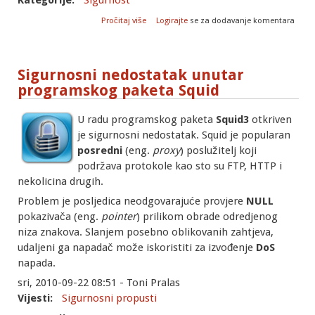
Kategorije:
Sigurnost
o Sigurnosni nedostatak unutar
Pročitaj više
Logirajte
se za dodavanje komentara
programskog paketa bzip2
Sigurnosni nedostatak unutar
programskog paketa Squid
U radu programskog paketa
Squid3
otkriven
je sigurnosni nedostatak. Squid je popularan
posredni
(eng.
proxy
) poslužitelj koji
podržava protokole kao sto su FTP, HTTP i
nekolicina drugih.
Problem je posljedica neodgovarajuće provjere
NULL
pokazivača (eng.
pointer
) prilikom obrade odredjenog
niza znakova. Slanjem posebno oblikovanih zahtjeva,
udaljeni ga napadač može iskoristiti za izvođenje
DoS
napada.
sri, 2010-09-22 08:51 - Toni Pralas
Vijesti:
Sigurnosni propusti