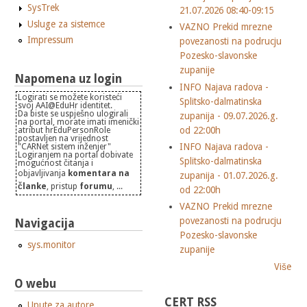
SysTrek
21.07.2026 08:40-09:15
Usluge za sistemce
VAZNO Prekid mrezne
Impressum
povezanosti na podrucju
Pozesko-slavonske
zupanije
Napomena uz login
INFO Najava radova -
Logirati se možete koristeći
Splitsko-dalmatinska
svoj AAI@EduHr identitet.
Da biste se uspješno ulogirali
zupanija - 09.07.2026.g.
na portal, morate imati imenički
od 22:00h
atribut hrEduPersonRole
postavljen na vrijednost
INFO Najava radova -
"CARNet sistem inženjer"
Logiranjem na portal dobivate
Splitsko-dalmatinska
mogućnost čitanja i
objavljivanja
komentara na
zupanija - 01.07.2026.g.
članke
, pristup
forumu
, ...
od 22:00h
VAZNO Prekid mrezne
povezanosti na podrucju
Navigacija
Pozesko-slavonske
sys.monitor
zupanije
Više
O webu
CERT RSS
Upute za autore