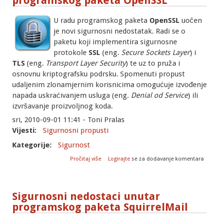
programskog paketa OpenSSL
U radu programskog paketa
OpenSSL
uočen
je novi sigurnosni nedostatak. Radi se o
paketu koji implementira sigurnosne
protokole
SSL
(eng.
Secure Sockets Layer
) i
TLS
(eng.
Transport Layer Security
) te uz to pruža i
osnovnu kriptografsku podrsku. Spomenuti propust
udaljenim zlonamjernim korisnicima omogućuje izvođenje
napada uskraćivanjem usluga (eng.
Denial od Service
) ili
izvršavanje proizvoljnog koda.
sri, 2010-09-01 11:41 - Toni Pralas
Vijesti:
Sigurnosni propusti
Kategorije:
Sigurnost
o Sigurnosni nedostatak unutar
Pročitaj više
Logirajte
se za dodavanje komentara
programskog paketa OpenSSL
Sigurnosni nedostaci unutar
programskog paketa SquirrelMail