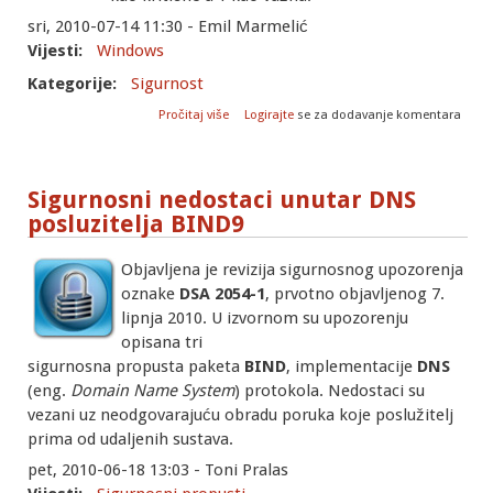
sri, 2010-07-14 11:30 - Emil Marmelić
Vijesti:
Windows
Kategorije:
Sigurnost
o Nove zakrpe za Microsoft proizvode
Pročitaj više
Logirajte
se za dodavanje komentara
07/2010
Sigurnosni nedostaci unutar DNS
posluzitelja BIND9
Objavljena je revizija sigurnosnog upozorenja
oznake
DSA 2054-1
, prvotno objavljenog 7.
lipnja 2010. U izvornom su upozorenju
opisana tri
sigurnosna propusta paketa
BIND
, implementacije
DNS
(eng.
Domain Name System
) protokola. Nedostaci su
vezani uz neodgovarajuću obradu poruka koje poslužitelj
prima od udaljenih sustava.
pet, 2010-06-18 13:03 - Toni Pralas