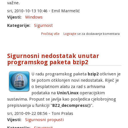
važne.
sri, 2010-10-13 10:46 - Emil Marmelić
Vijesti:
Windows
Kategorije:
Sigurnost
o Nove zakrpe za Microsoft proizvode
Pročitaj više
Logirajte
se za dodavanje komentara
10/2010
Sigurnosni nedostatak unutar
programskog paketa bzip2
U radu programskog paketa
bzip2
otkriven je
te potom otklonjen novi nedostatak. Riječ je
o besplatnom alatu za rad s arhivama
podataka na
Unix/Linux
operacijskim
sustavima. Propust se javlja kao posljedica cjelobrojnog
prepisivanja u funkciji "
BZ2_decompress()
".
sri, 2010-09-22 08:56 - Toni Pralas
Vijesti:
Sigurnosni propusti