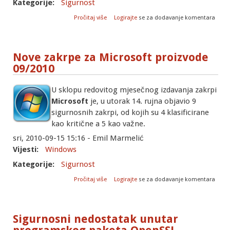
Kategorije:
Sigurnost
o Sigurnosni nedostatak unutar
Pročitaj više
Logirajte
se za dodavanje komentara
programskog paketa Squid
Nove zakrpe za Microsoft proizvode
09/2010
U sklopu redovitog mjesečnog izdavanja zakrpi
Microsoft
je, u utorak 14. rujna objavio 9
sigurnosnih zakrpi, od kojih su 4 klasificirane
kao kritične a 5 kao važne.
sri, 2010-09-15 15:16 - Emil Marmelić
Vijesti:
Windows
Kategorije:
Sigurnost
o Nove zakrpe za Microsoft proizvode
Pročitaj više
Logirajte
se za dodavanje komentara
09/2010
Sigurnosni nedostatak unutar