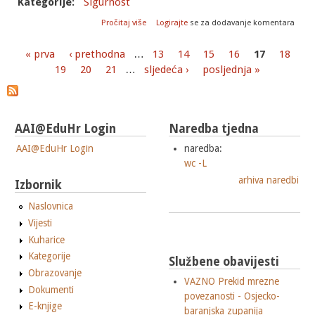
Kategorije:
Sigurnost
o Sigurnosni nedostaci unutar
Pročitaj više
Logirajte
se za dodavanje komentara
programskog paketa sudo
« prva
‹ prethodna
…
13
14
15
16
17
18
Stranice
19
20
21
…
sljedeća ›
posljednja »
AAI@EduHr Login
Naredba tjedna
AAI@EduHr Login
naredba:
wc -L
arhiva naredbi
Izbornik
Naslovnica
Vijesti
Kuharice
Kategorije
Službene obavijesti
Obrazovanje
VAZNO Prekid mrezne
Dokumenti
povezanosti - Osjecko-
E-knjige
baranjska zupanija