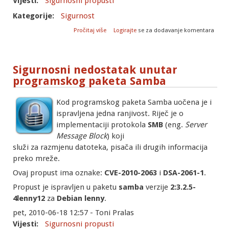
Vijesti:
Sigurnosni propusti
Kategorije:
Sigurnost
o Sigurnosni nedostaci unutar DNS
Pročitaj više
Logirajte
se za dodavanje komentara
posluzitelja BIND9
Sigurnosni nedostatak unutar
programskog paketa Samba
Kod programskog paketa Samba uočena je i
ispravljena jedna ranjivost. Riječ je o
implementaciji protokola
SMB
(eng.
Server
Message Block
) koji
služi za razmjenu datoteka, pisača ili drugih informacija
preko mreže.
Ovaj propust ima oznake:
CVE-2010-2063
i
DSA-2061-1
.
Propust je ispravljen u paketu
samba
verzije
2:3.2.5-
4lenny12
za
Debian
lenny
.
pet, 2010-06-18 12:57 - Toni Pralas
Vijesti:
Sigurnosni propusti