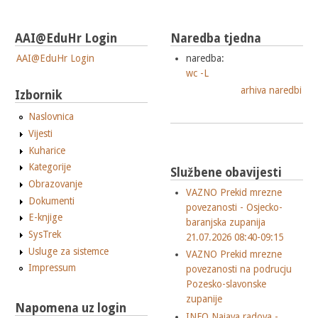
AAI@EduHr Login
Naredba tjedna
AAI@EduHr Login
naredba:
wc -L
arhiva naredbi
Izbornik
Naslovnica
Vijesti
Kuharice
Kategorije
Službene obavijesti
Obrazovanje
VAZNO Prekid mrezne
Dokumenti
povezanosti - Osjecko-
E-knjige
baranjska zupanija
SysTrek
21.07.2026 08:40-09:15
Usluge za sistemce
VAZNO Prekid mrezne
Impressum
povezanosti na podrucju
Pozesko-slavonske
zupanije
Napomena uz login
INFO Najava radova -