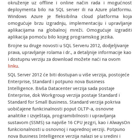
okruženje uz offline i online način rada i mogućnost
deploymenta bilo na SQL server ili na Azure platformu.
Windows Azure je fleksibilna cloud platforma koja
omogućuje brzu izgradnju, implementaciju i upravljanje
aplikacijama na globalnoj mreži. Omogućuje izgraditi
aplikacija pomoću bilo kojeg programskog jezika.
Brojne su druge novosti u SQL Serveru 2012, dodjeljivanje
prava, upravljanje rolama i dr., a detaljnije informacije kao
i dostupnu verziju za download možete naći na ovom
linku
.
SQL Server 2012 će biti dostupan u više verzija, postojeće
Enterprise, Standard i potpuno nova Business
Intelligence. Bivša Datacenter verzija sada postaje
Enterprise, dok Workgroup verzija postaje Standard i
Standard for Small Business. Standard verzija pokriva
uobičajene funkcinalnosti poput OLTP-a, osnovne
analitike i izvještaja, programibilnosti i upravljanja
sustavom (SSMS) sa najviše 16 CPU jezgri, kao i AlwaysOn
funkcionalnosti u osnovnoj i naprednoj verziji. Potpuno
nova Business Intelligence verzija nalazi se u sredini i