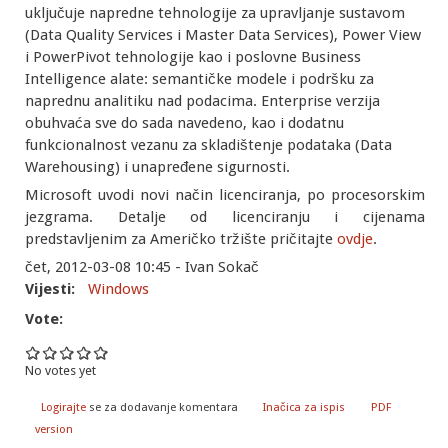
uključuje napredne tehnologije za upravljanje sustavom
(Data Quality Services i Master Data Services), Power View
i PowerPivot tehnologije kao i poslovne Business
Intelligence alate: semantičke modele i podršku za
naprednu analitiku nad podacima. Enterprise verzija
obuhvaća sve do sada navedeno, kao i dodatnu
funkcionalnost vezanu za skladištenje podataka (Data
Warehousing) i unapređene sigurnosti.
Microsoft uvodi novi način licenciranja, po procesorskim
jezgrama. Detalje od licenciranju i cijenama
predstavljenim za Američko tržište pričitajte
ovdje
.
čet, 2012-03-08 10:45 - Ivan Sokač
Vijesti:
Windows
Vote:
No votes yet
Logirajte
se za dodavanje komentara
Inačica za ispis
PDF
version