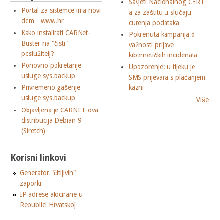
Savjeti Nacionalnog CERT-
Portal za sistemce ima novi
a za zaštitu u slučaju
dom - www.hr
curenja podataka
Kako instalirati CARNet-
Pokrenuta kampanja o
Buster na "čisti"
važnosti prijave
poslužitelj?
kibernetičkih incidenata
Ponovno pokretanje
Upozorenje: u tijeku je
usluge sys.backup
SMS prijevara s plaćanjem
Privremeno gašenje
kazni
usluge sys.backup
Više
Objavljena je CARNET-ova
distribucija Debian 9
(Stretch)
Korisni linkovi
Generator "čitljivih"
zaporki
IP adrese alocirane u
Republici Hrvatskoj