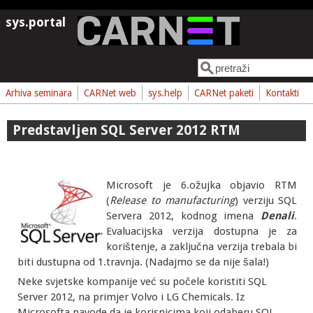
Skoči na glavni sadržaj
sys.portal
Pretraga
Obrazac pretrage
Arhiva seminara
CARNet web
sys.help
CARNet paketi
Kontakti
Predstavljen SQL Server 2012 RTM
Microsoft je 6.ožujka objavio RTM
(
Release to manufacturing
) verziju SQL
Servera 2012, kodnog imena
Denali
.
Evaluacijska verzija dostupna je za
korištenje, a zaključna verzija trebala bi
biti dustupna od 1.travnja. (Nadajmo se da nije šala!)
Neke svjetske kompanije već su počele koristiti SQL
Server 2012, na primjer Volvo i LG Chemicals. Iz
Microsofta navode da je korisnicima koji odaberu SQL