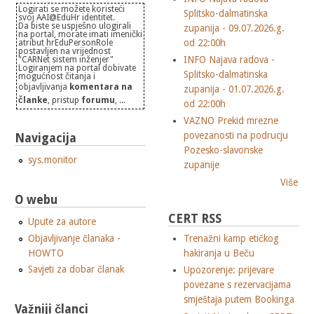
Logirati se možete koristeći
Splitsko-dalmatinska
svoj AAI@EduHr identitet.
Da biste se uspješno ulogirali
zupanija - 09.07.2026.g.
na portal, morate imati imenički
od 22:00h
atribut hrEduPersonRole
postavljen na vrijednost
INFO Najava radova -
"CARNet sistem inženjer"
Logiranjem na portal dobivate
Splitsko-dalmatinska
mogućnost čitanja i
objavljivanja
komentara na
zupanija - 01.07.2026.g.
članke
, pristup
forumu
, ...
od 22:00h
VAZNO Prekid mrezne
povezanosti na podrucju
Navigacija
Pozesko-slavonske
sys.monitor
zupanije
Više
O webu
CERT RSS
Upute za autore
Objavljivanje članaka -
Trenažni kamp etičkog
HOWTO
hakiranja u Beču
Savjeti za dobar članak
Upozorenje: prijevare
povezane s rezervacijama
smještaja putem Bookinga
Važniji članci