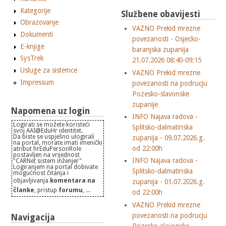
Kategorije
Službene obavijesti
Obrazovanje
VAZNO Prekid mrezne
Dokumenti
povezanosti - Osjecko-
E-knjige
baranjska zupanija
SysTrek
21.07.2026 08:40-09:15
Usluge za sistemce
VAZNO Prekid mrezne
Impressum
povezanosti na podrucju
Pozesko-slavonske
zupanije
Napomena uz login
INFO Najava radova -
Logirati se možete koristeći
Splitsko-dalmatinska
svoj AAI@EduHr identitet.
Da biste se uspješno ulogirali
zupanija - 09.07.2026.g.
na portal, morate imati imenički
od 22:00h
atribut hrEduPersonRole
postavljen na vrijednost
INFO Najava radova -
"CARNet sistem inženjer"
Logiranjem na portal dobivate
Splitsko-dalmatinska
mogućnost čitanja i
objavljivanja
komentara na
zupanija - 01.07.2026.g.
članke
, pristup
forumu
, ...
od 22:00h
VAZNO Prekid mrezne
povezanosti na podrucju
Navigacija
Pozesko-slavonske