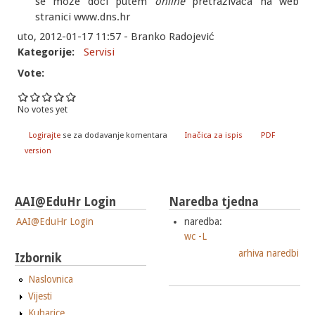
se može doći putem
online
pretraživača na web
stranici www.dns.hr
uto, 2012-01-17 11:57 - Branko Radojević
Kategorije:
Servisi
Vote:
No votes yet
Logirajte
se za dodavanje komentara
Inačica za ispis
PDF
version
AAI@EduHr Login
Naredba tjedna
AAI@EduHr Login
naredba:
wc -L
arhiva naredbi
Izbornik
Naslovnica
Vijesti
Kuharice