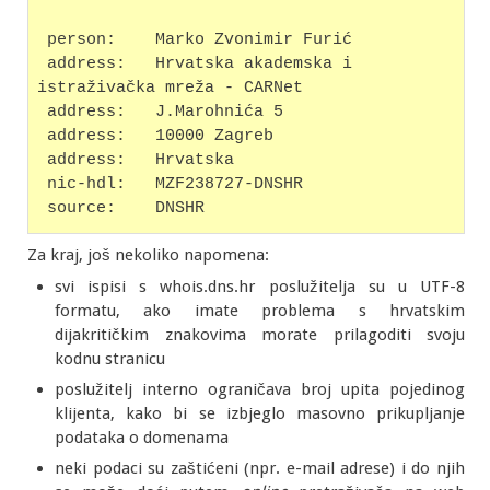
 person:    Marko Zvonimir Furić
 address:   Hrvatska akademska i 
istraživačka mreža - CARNet
 address:   J.Marohnića 5
 address:   10000 Zagreb
 address:   Hrvatska
 nic-hdl:   MZF238727-DNSHR
 source:    DNSHR
Za kraj, još nekoliko napomena:
svi ispisi s whois.dns.hr poslužitelja su u UTF-8
formatu, ako imate problema s hrvatskim
dijakritičkim znakovima morate prilagoditi svoju
kodnu stranicu
poslužitelj interno ograničava broj upita pojedinog
klijenta, kako bi se izbjeglo masovno prikupljanje
podataka o domenama
neki podaci su zaštićeni (npr. e-mail adrese) i do njih