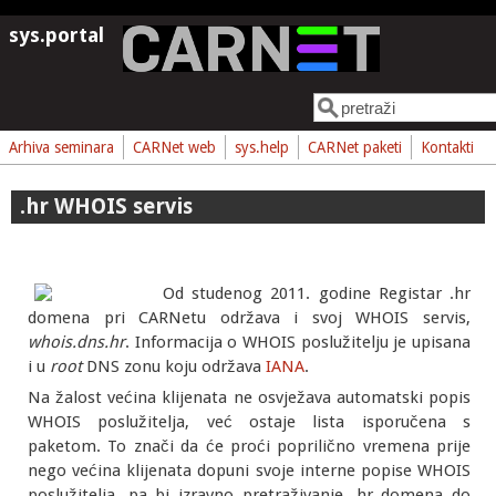
Skoči na glavni sadržaj
sys.portal
Pretraga
Obrazac pretrage
Arhiva seminara
CARNet web
sys.help
CARNet paketi
Kontakti
.hr WHOIS servis
Od studenog 2011. godine Registar .hr
domena pri CARNetu održava i svoj WHOIS servis,
whois.dns.hr
. Informacija o WHOIS poslužitelju je upisana
i u
root
DNS zonu koju održava
IANA
.
Na žalost većina klijenata ne osvježava automatski popis
WHOIS poslužitelja, već ostaje lista isporučena s
paketom. To znači da će proći poprilično vremena prije
nego većina klijenata dopuni svoje interne popise WHOIS
poslužitelja, pa bi izravno pretraživanje .hr domena do