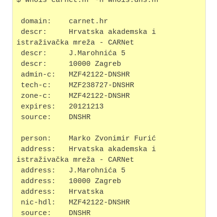
$ whois carnet.hr -h whois.dns.hr
 domain:    carnet.hr
 descr:     Hrvatska akademska i 
istraživačka mreža - CARNet
 descr:     J.Marohnića 5
 descr:     10000 Zagreb
 admin-c:   MZF42122-DNSHR
 tech-c:    MZF238727-DNSHR
 zone-c:    MZF42122-DNSHR
 expires:   20121213
 source:    DNSHR
 person:    Marko Zvonimir Furić
 address:   Hrvatska akademska i 
istraživačka mreža - CARNet
 address:   J.Marohnića 5
 address:   10000 Zagreb
 address:   Hrvatska
 nic-hdl:   MZF42122-DNSHR
 source:    DNSHR