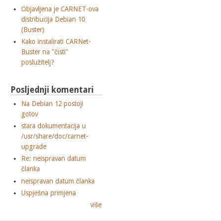
Objavljena je CARNET-ova
distribucija Debian 10
(Buster)
Kako instalirati CARNet-
Buster na "čisti"
poslužitelj?
Posljednji komentari
Na Debian 12 postoji
gotov
stara dokumentacija u
/usr/share/doc/carnet-
upgrade
Re: neispravan datum
članka
neispravan datum članka
Uspješna primjena
više