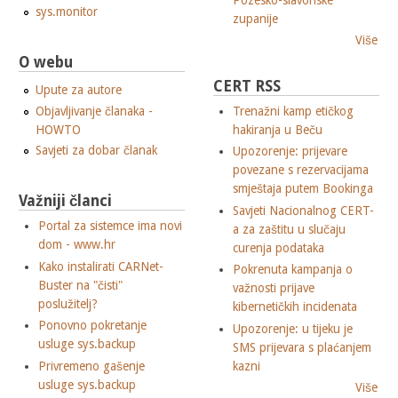
sys.monitor
zupanije
Više
O webu
CERT RSS
Upute za autore
Objavljivanje članaka -
Trenažni kamp etičkog
HOWTO
hakiranja u Beču
Savjeti za dobar članak
Upozorenje: prijevare
povezane s rezervacijama
smještaja putem Bookinga
Važniji članci
Savjeti Nacionalnog CERT-
Portal za sistemce ima novi
a za zaštitu u slučaju
dom - www.hr
curenja podataka
Kako instalirati CARNet-
Pokrenuta kampanja o
Buster na "čisti"
važnosti prijave
poslužitelj?
kibernetičkih incidenata
Ponovno pokretanje
Upozorenje: u tijeku je
usluge sys.backup
SMS prijevara s plaćanjem
Privremeno gašenje
kazni
usluge sys.backup
Više