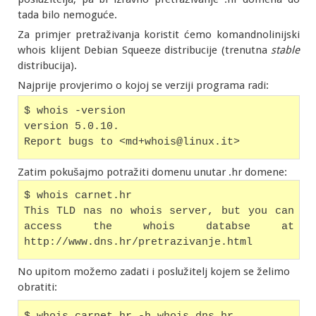
tada bilo nemoguće.
Za primjer pretraživanja koristit ćemo komandnolinijski
whois klijent Debian Squeeze distribucije (trenutna
stable
distribucija).
Najprije provjerimo o kojoj se verziji programa radi:
$ whois -version
version 5.0.10.
Report bugs to <md+whois@linux.it>
Zatim pokušajmo potražiti domenu unutar .hr domene:
$ whois carnet.hr
This TLD nas no whois server, but you can 
access the whois databse at 
http://www.dns.hr/pretrazivanje.html
No upitom možemo zadati i poslužitelj kojem se želimo
obratiti: