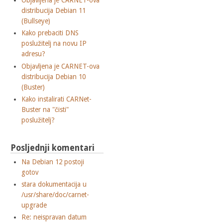
Objavljena je CARNET-ova
distribucija Debian 11
(Bullseye)
Kako prebaciti DNS
poslužitelj na novu IP
adresu?
Objavljena je CARNET-ova
distribucija Debian 10
(Buster)
Kako instalirati CARNet-
Buster na "čisti"
poslužitelj?
Posljednji komentari
Na Debian 12 postoji
gotov
stara dokumentacija u
/usr/share/doc/carnet-
upgrade
Re: neispravan datum