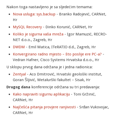
Nakon toga nastavljeno je sa sljedećim temama:
Nova usluga: sys.backup
- Branko Radojević, CARNet,
Hr
MySQL Recovery
- Dinko Korunić, CARNet, Hr
Koliko je sigurna vaša mreža
- Igor Mamuzić, RECRO-
NET d.o.o., Zagreb, Hr
DWDM
- Emil Matica, ITeRATIO d.d., Zagreb, Hr
Konvergirano radno mjesto – što poslije ere PC-a?
-
Vedran Hafner, Cisco Systems Hrvatska d.o.o., Hr
U sklopu prvog dana održana je i jedna radionica:
Zentyal
- Aco Dmitrović, Hrvatski geološki institut,
Goran Šljivić, Metalurški fakultet – Sisak, Hr
Drugog dana
konferencije održana su tri predavanja:
Kako napraviti sigurnu aplikaciju
- Toni Gržinić,
CARNet, Hr
Najčešća pitanja provjere ranjivosti
- Srđan Vukovojac,
CARNet, Hr