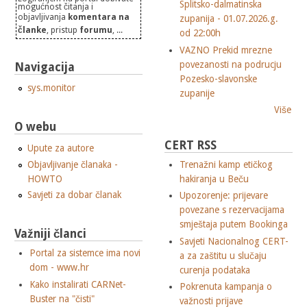
Splitsko-dalmatinska
mogućnost čitanja i
objavljivanja
komentara na
zupanija - 01.07.2026.g.
članke
, pristup
forumu
, ...
od 22:00h
VAZNO Prekid mrezne
povezanosti na podrucju
Navigacija
Pozesko-slavonske
sys.monitor
zupanije
Više
O webu
CERT RSS
Upute za autore
Objavljivanje članaka -
Trenažni kamp etičkog
HOWTO
hakiranja u Beču
Savjeti za dobar članak
Upozorenje: prijevare
povezane s rezervacijama
smještaja putem Bookinga
Važniji članci
Savjeti Nacionalnog CERT-
Portal za sistemce ima novi
a za zaštitu u slučaju
dom - www.hr
curenja podataka
Kako instalirati CARNet-
Pokrenuta kampanja o
Buster na "čisti"
važnosti prijave