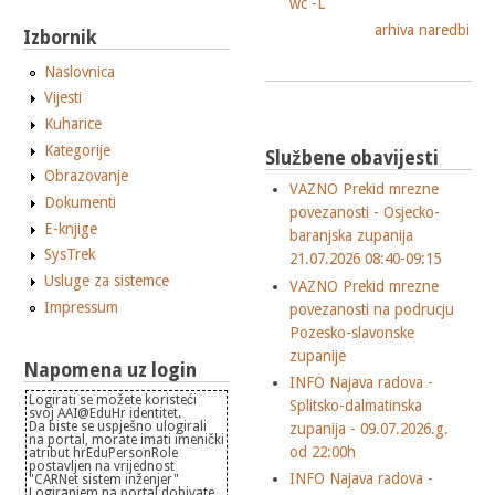
wc -L
arhiva naredbi
Izbornik
Naslovnica
Vijesti
Kuharice
Kategorije
Službene obavijesti
Obrazovanje
VAZNO Prekid mrezne
Dokumenti
povezanosti - Osjecko-
E-knjige
baranjska zupanija
SysTrek
21.07.2026 08:40-09:15
Usluge za sistemce
VAZNO Prekid mrezne
Impressum
povezanosti na podrucju
Pozesko-slavonske
zupanije
Napomena uz login
INFO Najava radova -
Logirati se možete koristeći
Splitsko-dalmatinska
svoj AAI@EduHr identitet.
Da biste se uspješno ulogirali
zupanija - 09.07.2026.g.
na portal, morate imati imenički
od 22:00h
atribut hrEduPersonRole
postavljen na vrijednost
INFO Najava radova -
"CARNet sistem inženjer"
Logiranjem na portal dobivate