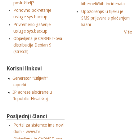
poslužitelj?
kibernetičkih incidenata
Ponovno pokretanje
Upozorenje: u tijeku je
usluge sys.backup
SMS prijevara s plaćanjem
Privremeno gašenje
kazni
usluge sys.backup
Više
Objavljena je CARNET-ova
distribucija Debian 9
(Stretch)
Korisni linkovi
Generator "čitljivih"
zaporki
IP adrese alocirane u
Republici Hrvatskoj
Posljednji članci
Portal za sistemce ima novi
dom - www.hr