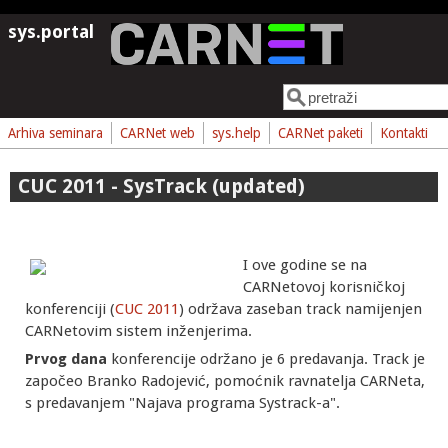
Skoči na glavni sadržaj
sys.portal
Pretraga
Obrazac pretrage
Arhiva seminara
CARNet web
sys.help
CARNet paketi
Kontakti
CUC 2011 - SysTrack (updated)
I ove godine se na
CARNetovoj korisničkoj
konferenciji (
CUC 2011
) održava zaseban track namijenjen
CARNetovim sistem inženjerima.
Prvog dana
konferencije održano je 6 predavanja. Track je
započeo Branko Radojević, pomoćnik ravnatelja CARNeta,
s predavanjem "Najava programa Systrack-a".