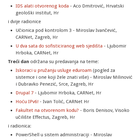
IDS alati otvorenog koda
- Aco Dmitrović, Hrvatski
geološki institut, Hr
i dvije radionice
Učionica pod kontrolom 3 - Miroslav Ivančević,
CARNet, Zagreb, Hr
U dva sata do sofisticiranog web sjedišta
- Ljubomir
Hrboka, CARNet, Hr
Treći dan
održana su predavanja na teme:
Iskoraci u pružanju usluge eduroam
(pogled za
sistemce i one koji žele znati više) - Miroslav Milinović
i Dubravko Penezić, Srce, Zagreb, Hr
Drupal 7
- Ljubomir Hrboka, CARNet, Hr
Hoću IPv6!
- Ivan Tolić, CARNet Hr
Fakultet na otvorenom kodu?
- Boris Denisov, Visoko
učilište Effectus, Zagreb, Hr
i radionica:
PowerShell u sistem administraciji - Miroslav