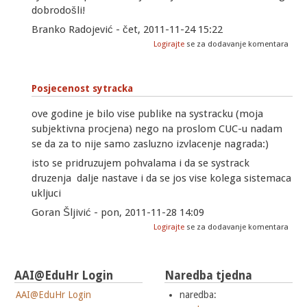
dobrodošli!
Branko Radojević - čet, 2011-11-24 15:22
Logirajte
se za dodavanje komentara
Posjecenost sytracka
ove godine je bilo vise publike na systracku (moja
subjektivna procjena) nego na proslom CUC-u nadam
se da za to nije samo zasluzno izvlacenje nagrada:)
isto se pridruzujem pohvalama i da se systrack
druzenja dalje nastave i da se jos vise kolega sistemaca
ukljuci
Goran Šljivić - pon, 2011-11-28 14:09
Logirajte
se za dodavanje komentara
AAI@EduHr Login
Naredba tjedna
AAI@EduHr Login
naredba: