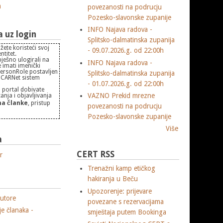
m
povezanosti na podrucju
Pozesko-slavonske zupanije
INFO Najava radova -
uz login
Splitsko-dalmatinska zupanija
žete koristeći svoj
- 09.07.2026.g. od 22:00h
titet.
pješno ulogirali na
INFO Najava radova -
 imati imenički
PersonRole postavljen
Splitsko-dalmatinska zupanija
 "CARNet sistem
- 01.07.2026.g. od 22:00h
 portal dobivate
VAZNO Prekid mrezne
nja i objavljivanja
a članke
, pristup
povezanosti na podrucju
Pozesko-slavonske zupanije
Više
a
CERT RSS
r
Trenažni kamp etičkog
hakiranja u Beču
Upozorenje: prijevare
utore
povezane s rezervacijama
je članaka -
smještaja putem Bookinga