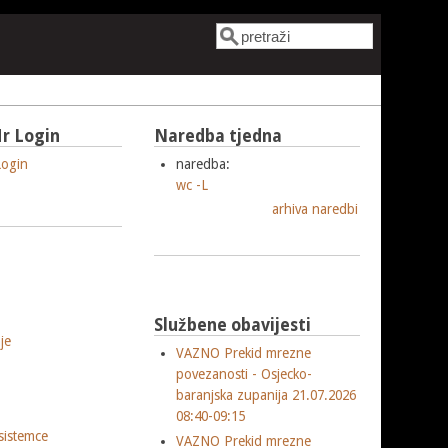
Pretraga
Obrazac pretrage
r Login
Naredba tjedna
ogin
naredba:
wc -L
arhiva naredbi
Službene obavijesti
je
VAZNO Prekid mrezne
povezanosti - Osjecko-
baranjska zupanija 21.07.2026
08:40-09:15
sistemce
VAZNO Prekid mrezne