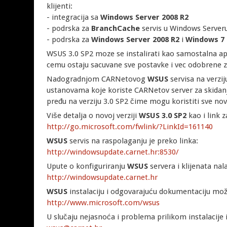
klijenti:
- integracija sa
Windows Server 2008 R2
- podrska za
BranchCache
servis u Windows Server
- podrska za
Windows Server 2008 R2
i
Windows 7
WSUS 3.0 SP2 moze se instalirati kao samostalna apli
cemu ostaju sacuvane sve postavke i vec odobrene 
Nadogradnjom CARNetovog
WSUS
servisa na verzi
ustanovama koje koriste CARNetov server za skidanj
pređu na verziju 3.0 SP2 čime mogu koristiti sve no
Više detalja o novoj verziji
WSUS 3.0 SP2
kao i link
http://go.microsoft.com/fwlink/?LinkId=161140
WSUS
servis na raspolaganju je preko linka:
http://windowsupdate.carnet.hr:8530/
Upute o konfiguriranju
WSUS
servera i klijenata nala
http://windowsupdate.carnet.hr
WSUS
instalaciju i odgovarajuću dokumentaciju može
http://www.microsoft.com/wsus
U slučaju nejasnoća i problema prilikom instalacije 