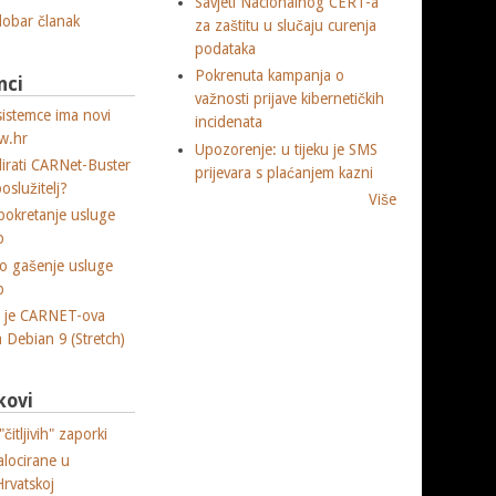
Savjeti Nacionalnog CERT-a
 dobar članak
za zaštitu u slučaju curenja
podataka
Pokrenuta kampanja o
nci
važnosti prijave kibernetičkih
sistemce ima novi
incidenata
w.hr
Upozorenje: u tijeku je SMS
lirati CARNet-Buster
prijevara s plaćanjem kazni
poslužitelj?
Više
okretanje usluge
p
o gašenje usluge
p
a je CARNET-ova
ja Debian 9 (Stretch)
kovi
čitljivih" zaporki
alocirane u
Hrvatskoj