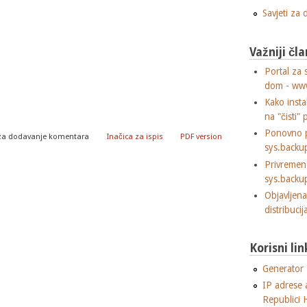
Savjeti za
Važniji čla
Portal za 
dom - ww
Kako insta
na "čisti" 
Ponovno p
za dodavanje komentara
Inačica za ispis
PDF version
sys.backu
Privremen
sys.backu
Objavljen
distribuci
Korisni lin
Generator "
IP adrese 
Republici 