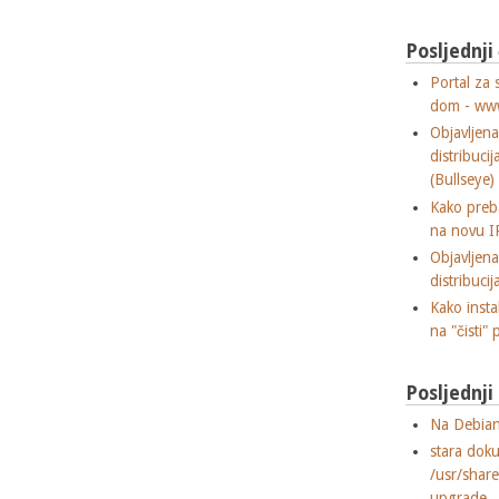
Posljednji
Portal za 
dom - ww
Objavljen
distribuci
(Bullseye)
Kako preba
na novu I
Objavljen
distribuci
Kako insta
na "čisti" 
Posljednj
Na Debian
stara dok
/usr/shar
upgrade