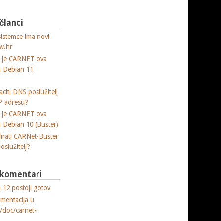
 članci
sistemce ima novi
w.hr
a je CARNET-ova
ja Debian 11
citi DNS poslužitelj
P adresu?
a je CARNET-ova
ja Debian 10 (Buster)
lirati CARNet-Buster
poslužitelj?
i komentari
 12 postoji gotov
umentacija u
e/doc/carnet-