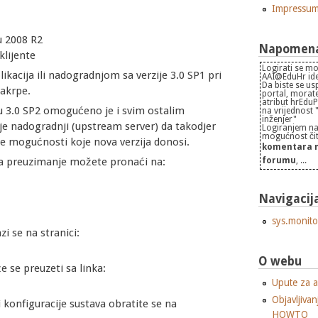
Impressu
u 2008 R2
Napomena 
klijente
Logirati se mo
kacija ili nadogradnjom sa verzije 3.0 SP1 pri
AAI@EduHr iden
Da biste se us
zakrpe.
portal, morate
atribut hrEdu
ju 3.0 SP2 omogućeno je i svim ostalim
na vrijednost
inženjer"
e nadogradnji (upstream server) da takodjer
Logiranjem na
mogućnost čita
ve mogućnosti koje nova verzija donosi.
komentara n
forumu
, ...
 za preuzimanje možete pronaći na:
Navigacij
sys.monito
zi se na stranici:
O webu
 se preuzeti sa linka:
Upute za a
Objavljivan
i konfiguracije sustava obratite se na
HOWTO