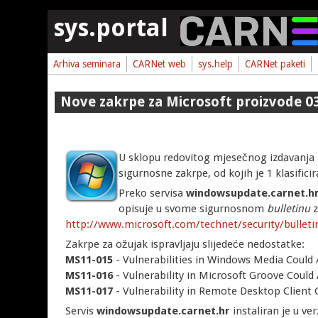
Skoči na glavni sadržaj
sys.portal
Arhiva seminara
CARNet web
sys.help
CARNet paketi
Nove zakrpe za Microsoft proizvode 0
U sklopu redovitog mjesečnog izdavanja
sigurnosne zakrpe, od kojih je 1 klasifici
Preko servisa
windowsupdate.carnet.h
opisuje u svome sigurnosnom
bulletinu
z
http://www.microsoft.com/technet/security/bulle
Zakrpe za ožujak ispravljaju slijedeće nedostatke:
MS11-015
- Vulnerabilities in Windows Media Could
MS11-016
- Vulnerability in Microsoft Groove Coul
MS11-017
- Vulnerability in Remote Desktop Client
Servis
windowsupdate.carnet.hr
instaliran je u ver