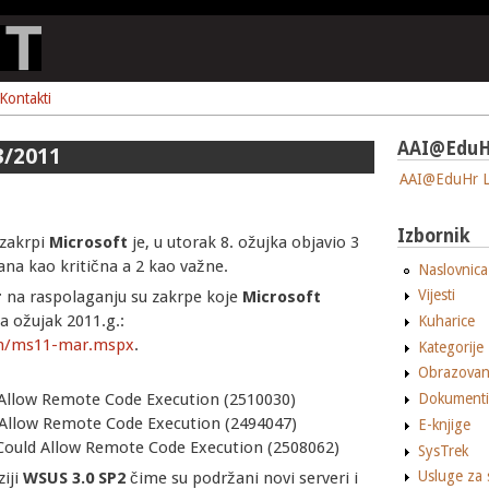
Kontakti
AAI@EduH
3/2011
AAI@EduHr L
Izbornik
 zakrpi
Microsoft
je, u utorak 8. ožujka objavio 3
rana kao kritična a 2 kao važne.
Naslovnica
Vijesti
r
na raspolaganju su zakrpe koje
Microsoft
a ožujak 2011.g.:
Kuharice
tin/ms11-mar.mspx
.
Kategorije
Obrazovan
 Allow Remote Code Execution (2510030)
Dokumenti
d Allow Remote Code Execution (2494047)
E-knjige
 Could Allow Remote Code Execution (2508062)
SysTrek
Usluge za 
ziji
WSUS 3.0 SP2
čime su podržani novi serveri i