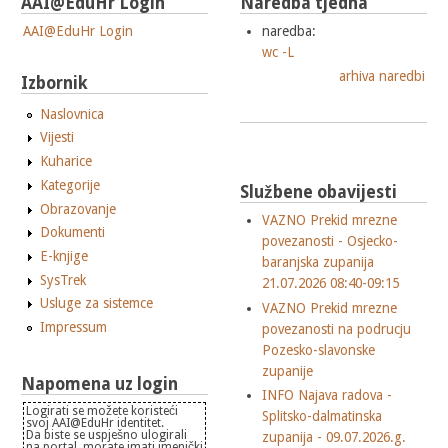
AAI@EduHr Login
Naredba tjedna
AAI@EduHr Login
naredba:
wc -L
arhiva naredbi
Izbornik
Naslovnica
Vijesti
Kuharice
Kategorije
Službene obavijesti
Obrazovanje
VAZNO Prekid mrezne
Dokumenti
povezanosti - Osjecko-
E-knjige
baranjska zupanija
SysTrek
21.07.2026 08:40-09:15
Usluge za sistemce
VAZNO Prekid mrezne
Impressum
povezanosti na podrucju
Pozesko-slavonske
zupanije
Napomena uz login
INFO Najava radova -
Logirati se možete koristeći
Splitsko-dalmatinska
svoj AAI@EduHr identitet.
Da biste se uspješno ulogirali
zupanija - 09.07.2026.g.
na portal, morate imati imenički