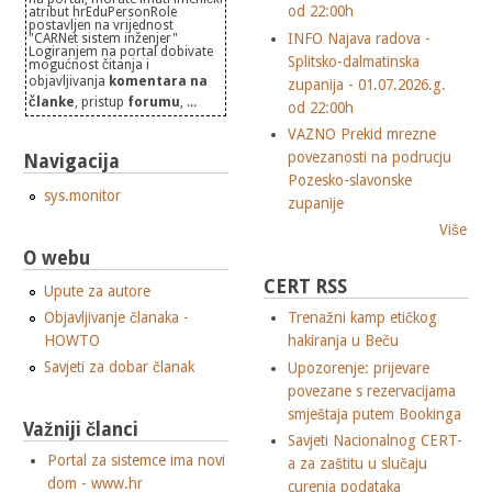
od 22:00h
atribut hrEduPersonRole
postavljen na vrijednost
INFO Najava radova -
"CARNet sistem inženjer"
Logiranjem na portal dobivate
Splitsko-dalmatinska
mogućnost čitanja i
objavljivanja
komentara na
zupanija - 01.07.2026.g.
članke
, pristup
forumu
, ...
od 22:00h
VAZNO Prekid mrezne
povezanosti na podrucju
Navigacija
Pozesko-slavonske
sys.monitor
zupanije
Više
O webu
CERT RSS
Upute za autore
Objavljivanje članaka -
Trenažni kamp etičkog
HOWTO
hakiranja u Beču
Savjeti za dobar članak
Upozorenje: prijevare
povezane s rezervacijama
smještaja putem Bookinga
Važniji članci
Savjeti Nacionalnog CERT-
Portal za sistemce ima novi
a za zaštitu u slučaju
dom - www.hr
curenja podataka