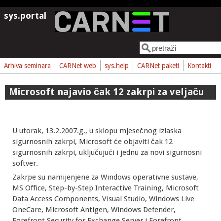
Skoči na glavni sadržaj
sys.portal
Pretraga
Obrazac pretrage
Arhiva seminara
CARNet web
sys.help
CARNet paketi
Kontakti
Microsoft najavio čak 12 zakrpi za veljaču
U utorak, 13.2.2007.g., u sklopu mjesečnog izlaska
sigurnosnih zakrpi, Microsoft će objaviti čak 12
sigurnosnih zakrpi, uključujući i jednu za novi sigurnosni
softver.
Zakrpe su namijenjene za Windows operativne sustave,
MS Office, Step-by-Step Interactive Training, Microsoft
Data Access Components, Visual Studio, Windows Live
OneCare, Microsoft Antigen, Windows Defender,
Forefront Security for Exchange Server i Forefront