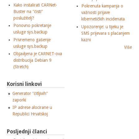
Kako instalirati CARNet-
Pokrenuta kampanja o
Buster na "čisti"
važnosti prijave
poslužitelj?
kibernetičkih incidenata
Ponovno pokretanje
Upozorenje: u tijeku je
usluge sys.backup
SMS prijevara s plaćanjem
Privremeno gašenje
kazni
usluge sys.backup
Više
Objavljena je CARNET-ova
distribucija Debian 9
(Stretch)
Korisni linkovi
Generator "čitljivih"
zaporki
IP adrese alocirane u
Republici Hrvatskoj
Posljednji članci