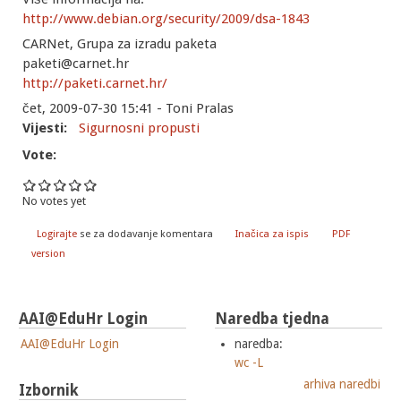
http://www.debian.org/security/2009/dsa-1843
CARNet, Grupa za izradu paketa
paketi@carnet.hr
http://paketi.carnet.hr/
čet, 2009-07-30 15:41 - Toni Pralas
Vijesti:
Sigurnosni propusti
Vote:
No votes yet
Logirajte
se za dodavanje komentara
Inačica za ispis
PDF
version
AAI@EduHr Login
Naredba tjedna
AAI@EduHr Login
naredba:
wc -L
arhiva naredbi
Izbornik