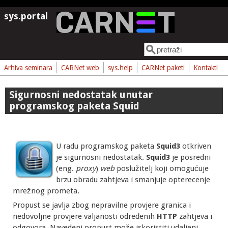
Skoči na glavni sadržaj
sys.portal
Pretraga
Obrazac pretrage
Arhiva seminara
CARNet web
sys.help
CARNet paketi
Kontakti
Sigurnosni nedostatak unutar
programskog paketa Squid
U radu programskog paketa
Squid3
otkriven
je sigurnosni nedostatak.
Squid3
je posredni
(eng.
proxy
)
web
poslužitelj koji omogućuje
brzu obradu zahtjeva i smanjuje opterecenje
mrežnog prometa.
Propust se javlja zbog nepravilne provjere granica i
nedovoljne provjere valjanosti određenih
HTTP
zahtjeva i
odgovora. Navedeni propust može iskoristiti udaljeni