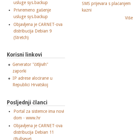
usluge sys.backup
SMS prijevara s plaćanjem
Privremeno gašenje
kazni
usluge sys.backup
Više
Objavljena je CARNET-ova
distribucija Debian 9
(Stretch)
Korisni linkovi
Generator "čitljivih"
zaporki
IP adrese alocirane u
Republici Hrvatskoj
Posljednji članci
Portal za sistemce ima novi
dom - www.hr
Objavljena je CARNET-ova
distribucija Debian 11
(Bullseye)