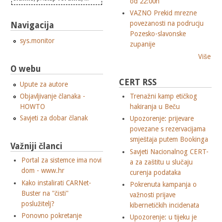
od 22:00h
VAZNO Prekid mrezne
povezanosti na podrucju
Navigacija
Pozesko-slavonske
sys.monitor
zupanije
Više
O webu
CERT RSS
Upute za autore
Objavljivanje članaka -
Trenažni kamp etičkog
HOWTO
hakiranja u Beču
Savjeti za dobar članak
Upozorenje: prijevare
povezane s rezervacijama
smještaja putem Bookinga
Važniji članci
Savjeti Nacionalnog CERT-
Portal za sistemce ima novi
a za zaštitu u slučaju
dom - www.hr
curenja podataka
Kako instalirati CARNet-
Pokrenuta kampanja o
Buster na "čisti"
važnosti prijave
poslužitelj?
kibernetičkih incidenata
Ponovno pokretanje
Upozorenje: u tijeku je