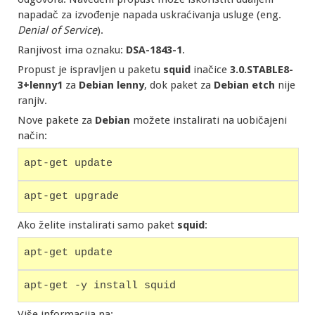
napadač za izvođenje napada uskraćivanja usluge (eng.
Denial of Service
).
Ranjivost ima oznaku:
DSA-1843-1
.
Propust je ispravljen u paketu
squid
inačice
3.0.STABLE8-
3+lenny1
za
Debian
lenny
, dok paket za
Debian
etch
nije
ranjiv.
Nove pakete za
Debian
možete instalirati na uobičajeni
način:
apt-get update
apt-get upgrade
Ako želite instalirati samo paket
squid
:
apt-get update
apt-get -y install squid
Više informacija na: