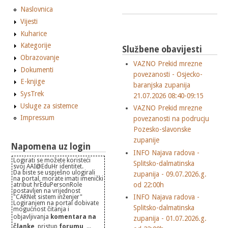
Naslovnica
Vijesti
Kuharice
Kategorije
Službene obavijesti
Obrazovanje
VAZNO Prekid mrezne
Dokumenti
povezanosti - Osjecko-
E-knjige
baranjska zupanija
SysTrek
21.07.2026 08:40-09:15
Usluge za sistemce
VAZNO Prekid mrezne
Impressum
povezanosti na podrucju
Pozesko-slavonske
zupanije
Napomena uz login
INFO Najava radova -
Logirati se možete koristeći
Splitsko-dalmatinska
svoj AAI@EduHr identitet.
Da biste se uspješno ulogirali
zupanija - 09.07.2026.g.
na portal, morate imati imenički
od 22:00h
atribut hrEduPersonRole
postavljen na vrijednost
INFO Najava radova -
"CARNet sistem inženjer"
Logiranjem na portal dobivate
Splitsko-dalmatinska
mogućnost čitanja i
objavljivanja
komentara na
zupanija - 01.07.2026.g.
članke
, pristup
forumu
, ...