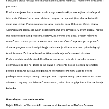
hardwareu preko funkcija koje manipuliraju resursima računala - memorijom, uređajima i
procesima.
Rootkiti namijenjeni radu u user modu mogu sakriti svaki proces koji se pokreće pod
istim korisničkim računom kao i zloćudni program, a najefektniji su ako taj korisnički
račun ima Debug Programs privilegije odn., pripadaj grupi Debugger Users. Grupa
Administrators prema osnovnim postavkama ima ove privilegije. U ovom slučaju, rootkit
ima kontrolu nad svim procesima sustava, pa i onima pod Local System računom.
Namoćniji su rootkiti pisani za Kernel Mod, no korisnički račun pod kojim se pokreće
zloćudni program mora imati privilegije za instalaciju drivera, odnosno pripadati grupi
Administrators. Za izradu Kernel rootkita potrebno je veće znanje i iskustvo.
Podjela rootkita nadalje slijedi klasifikaciju s obzirom na to da li zloćudni program
preživljava reboot ili ne. Dijele se na trajne (Persistent), koji se pokreću automatski
prilikom podizanja sustava ili logiranja, te memorijske (Memory-Based), koji ne
preživljavaju reboot jer nemaju postojani kod. Trajni se moraju pohraniti kod na disku,
odnosno u registry bazi i datotečnom sustavu, kako bi se mogli pokrenuti bez uplitanja
korisnika.
Unutrašnjost user mode rootkita
Najviši API nivo je Windows API user moda, dokumentiran u Platform Software