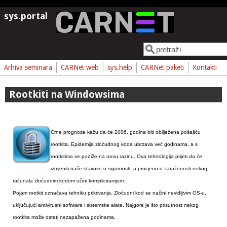
Skoči na glavni sadržaj
sys.portal
Pretraga
Obrazac pretrage
Arhiva seminara
CARNet web
sys.help
CARNet paketi
Kontakti
Rootkiti na Windowsima
Crne prognoze kažu da će 2006. godina biti obilježena pošašću
rootkita. Epidemija zloćudnog koda ubrzava već godinama, a s
rootkitima se podiže na novu razinu. Ova tehnologija prijeti da će
izmjeniti naše stavove o sigurnosti, a procjenu o zaraženosti nekog
računala zloćudnim kodom učini kompliciranijom.
Pojam rootkit označava tehniku prikrivanja. Zloćudni kod se načini nevidljivim OS-u,
uključujući antivirusni software i sistemske alate. Najgore je što prisutnost nekog
rootkita može ostati nezapažena godinama.