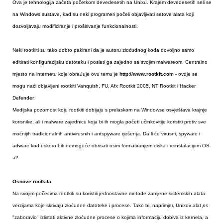
Ova je tehnologija začeta početkom devedesetih na Unixu. Krajem devedesetih seli se
na Windows sustave, kad su neki programeri počeli objavljivati setove alata koji
dozvoljavaju modificiranje i proširivanje funkcionalnosti.
Neki rootkiti su tako dobro pakirani da je autoru zloćudnog koda dovoljno samo
editirati konfiguracijsku datoteku i poslati ga zajedno sa svojim malwareom. Centralno
mjesto na internetu koje obrađuje ovu temu je
http://www.rootkit.com
- ovdje se
mogu naći objavljeni rootkiti Vanquish, FU, Afx Rootkit 2005, NT Rootkit i Hacker
Defender.
Medijska pozornost koju rootkiti dobijaju s prelaskom na Windowse osvještava krajnje
korisnike, ali i malware zajednicu koja bi ih mogla početi učinkovitije koristiti protiv sve
moćnijih tradicionalnih antivirusnih i antspyware rješenja. Da li će virusni, spyware i
adware kod uskoro biti nemoguće obrisati osim formatiranjem diska i reinstalacijom OS-
a?
Osnove rootkita
Na svojim počecima rootkiti su koristili jednostavne metode zamjene sistemskih alata
verzijama koje skrivaju zloćudne datoteke i procese. Tako bi, naprimjer, Unixov alat
ps
"zaboravio" izlistati aktivne zloćudne procese o kojima informaciju dobiva iz kernela, a