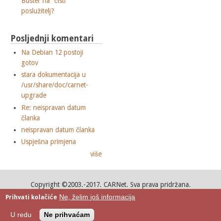
Buster na "čisti"
poslužitelj?
Posljednji komentari
Na Debian 12 postoji
gotov
stara dokumentacija u
/usr/share/doc/carnet-
upgrade
Re: neispravan datum
članka
neispravan datum članka
Uspješna primjena
više
Copyright ©2003.-2017. CARNet. Sva prava pridržana.
Mail to portal-team(at)CARNet.hr
Ne, želim još informacija
Prihvati kolačiće
Google+
U redu
Ne prihvaćam