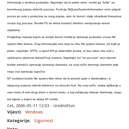
informacije o strukturi podataka. Naprimjer, da bi sakrio sebe, rootkit ga "briše" sa
kernelovog popisa aktivnih procesa. Funkcija NtQuerySystemInformation neće prijaviti
proces jer ovisi o podacima sa ovog popisa, iako će kernel i dalje obrađivati threadove
unutar tog procesa. Rootkit FU se skriva koristeći direktnu manipulaciju kernel
objektima.
Posljednja matoda kojom se koriste kernel rootkiti je skrivanje podataka unutar file
system filter drivera. Ovaj informacijski nivo stoji na vrhu file system drivera, od kojih je
jedan, naprimjer, NTFS, a ispod API-ja sistemskih poziva, te kao takav ima uvid u
cjelokupnu aktivnost datotečnog sustava. Naprimjer, svi "on-acccess" virus skeneri
koriste presreću operacije otvaranja datoteka; na ovaj način skeniraju datoteke prije
nego ova operacija započne.
NT rootkitovi koriste file system filter driver da bi presreli upite o direktorijima i iz
njegovog outputa uklonili reference na zloćudni kod. Na ovaj način, svaka aplikacija u
user modu ili neki drugi driver u kernel modu, a koji zahtjevaju listanje direktorija, mogu
biti mjesto u kojem se skriva NT rootkit.
čet, 2006-05-11 12:03 - Uredništvo
Vijesti:
Windows
Kategorije:
Sigurnost