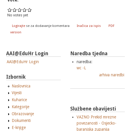
Vote:
No votes yet
Logirajte
se za dodavanje komentara
Inačica za ispis
PDF
version
AAI@EduHr Login
Naredba tjedna
AAI@EduHr Login
naredba:
wc -L
arhiva naredbi
Izbornik
Naslovnica
Vijesti
Kuharice
Kategorije
Službene obavijesti
Obrazovanje
VAZNO Prekid mrezne
Dokumenti
povezanosti - Osjecko-
E-knjige
baranjska zupanija