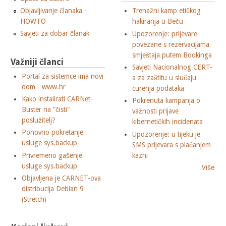
Objavljivanje članaka -
Trenažni kamp etičkog
HOWTO
hakiranja u Beču
Savjeti za dobar članak
Upozorenje: prijevare
povezane s rezervacijama
smještaja putem Bookinga
Važniji članci
Savjeti Nacionalnog CERT-
Portal za sistemce ima novi
a za zaštitu u slučaju
dom - www.hr
curenja podataka
Kako instalirati CARNet-
Pokrenuta kampanja o
Buster na "čisti"
važnosti prijave
poslužitelj?
kibernetičkih incidenata
Ponovno pokretanje
Upozorenje: u tijeku je
usluge sys.backup
SMS prijevara s plaćanjem
Privremeno gašenje
kazni
usluge sys.backup
Više
Objavljena je CARNET-ova
distribucija Debian 9
(Stretch)