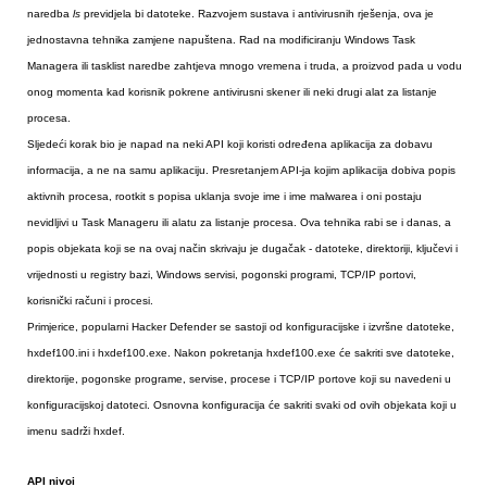
naredba
ls
previdjela bi datoteke. Razvojem sustava i antivirusnih rješenja, ova je
jednostavna tehnika zamjene napuštena. Rad na modificiranju Windows Task
Managera ili tasklist naredbe zahtjeva mnogo vremena i truda, a proizvod pada u vodu
onog momenta kad korisnik pokrene antivirusni skener ili neki drugi alat za listanje
procesa.
Sljedeći korak bio je napad na neki API koji koristi određena aplikacija za dobavu
informacija, a ne na samu aplikaciju. Presretanjem API-ja kojim aplikacija dobiva popis
aktivnih procesa, rootkit s popisa uklanja svoje ime i ime malwarea i oni postaju
nevidljivi u Task Manageru ili alatu za listanje procesa. Ova tehnika rabi se i danas, a
popis objekata koji se na ovaj način skrivaju je dugačak - datoteke, direktoriji, ključevi i
vrijednosti u registry bazi, Windows servisi, pogonski programi, TCP/IP portovi,
korisnički računi i procesi.
Primjerice, popularni Hacker Defender se sastoji od konfiguracijske i izvršne datoteke,
hxdef100.ini i hxdef100.exe. Nakon pokretanja hxdef100.exe će sakriti sve datoteke,
direktorije, pogonske programe, servise, procese i TCP/IP portove koji su navedeni u
konfiguracijskoj datoteci. Osnovna konfiguracija će sakriti svaki od ovih objekata koji u
imenu sadrži hxdef.
API nivoi