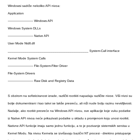
Windowsi sadrže nekoliko API nivoa:
Application
--------------------------- Windows API
Windows System DLLs
--------------------------- Native API
User Mode Ntdll.dll
___________________________________________ System-Call interface
Kernel Mode System Calls
--------------------------- File-System-Filter Driver
File-System Drivers
--------------------------- Raw Disk and Registry Data
S obzirom na sofisticiranost izrade, različiti rootkiti napadaju različite nivoe. Viši nivoi su
bolje dokumentirani i kao takvi se lakše presreću, ali niži nude bolju razinu nevidljivosti.
Nadalje, ako rootkit presreće na Windows API nivou, sve aplikacije koje vuku podatke
iz Native API nivoa neće prikazivati podatke u skladu s promjenom koju unosi rootkit.
Nativne API funkcije imaju samo jednu funkciju, a to je pozivanje sistemskih servisa u
Kernel Modu. Na nivou Kernela se izvršavaju bazični NT procesi - direktno pristupanje