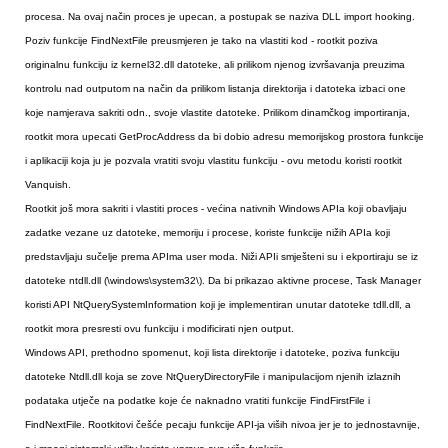
procesa. Na ovaj način proces je upecan, a postupak se naziva DLL import hooking.
Poziv funkcije FindNextFile preusmjeren je tako na vlastiti kod - rootkit poziva
originalnu funkciju iz kernel32.dll datoteke, ali prilikom njenog izvršavanja preuzima
kontrolu nad outputom na način da prilikom listanja direktorija i datoteka izbaci one
koje namjerava sakriti odn., svoje vlastite datoteke. Prilikom dinamčkog importiranja,
rootkit mora upecati GetProcAddress da bi dobio adresu memorijskog prostora funkcije
i aplikaciji koja ju je pozvala vratiti svoju vlastitu funkciju - ovu metodu koristi rootkit
Vanquish.
Rootkit još mora sakriti i vlastiti proces - većina nativnih Windows APIa koji obavljaju
zadatke vezane uz datoteke, memoriju i procese, koriste funkcije nižih APIa koji
predstavljaju sučelje prema APIma user moda. Niži APIi smješteni su i ekportiraju se iz
datoteke ntdll.dll (\windows\system32\). Da bi prikazao aktivne procese, Task Manager
koristi API NtQuerySystemInformation koji je implementiran unutar datoteke tdll.dll, a
rootkit mora presresti ovu funkciju i modificirati njen output.
Windows API, prethodno spomenut, koji lista direktorije i datoteke, poziva funkciju
datoteke Ntdll.dll koja se zove NtQueryDirectoryFile i manipulacijom njenih izlaznih
podataka utječe na podatke koje će naknadno vratiti funkcije FindFirstFile i
FindNextFile. Rootkitovi češće pecaju funkcije API-ja viših nivoa jer je to jednostavnije,