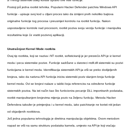
a i mnogi sistemski utility koriste upravo ove više funkcije.
Postoji još jedna rootkit tehnika. Popularni Hacker Defender patchira Windows API
funkcije - upisuje svoj kod u ciljani proces tako da izmijeni prvih nekoliko bajtova
originalne funkcije tog procesa i preusmjeri kontrolu na rootkit funkciju. Nakon
uspostavljene kontrole nad procesom, rootkit poziva svoju verziju funkcije i manipulira
rezultatima koje će vratiti pozivnoj aplikaciji.
Unutrašnjost Kernel Mode rootkita
Ovaj tip rootkita, koji se naziva i NT rootkit, sofisticiraniji je jer presreće API-je iz kernel
moda i peca sistemske pozive. Funkcije sadržane u datoteci ntdll.dll sistemski su pozivi
funkcijama iz kernel moda. Identifikacija sistemskih API-ja vrši se preko dodijeljenih
brojeva, tako da nativna API funkcija inicira sistemski poziv slanjem broja funkcije
kernel moda. Ovi se brojevi nalaze u tablici koja referencira na određene funkcije
sistemskih poziva. Na isti način kao što funkcionira pecanje DLL importiranih podataka,
rootkit manipuliranjem brojevima mijenja poziv na željenu funkciju. Metoda Hacker
Defendera također je primjenjiva i u kernel modu, iako patchiranje ne koristi niti jedan
od objavljenih rootkitova.
Još jedna popularna tehnologija je direktna manipulacija objektima. Ovom metodom
napad se vrši na samu strukturu podataka karnela, umjesto na API-je koji vraćaju