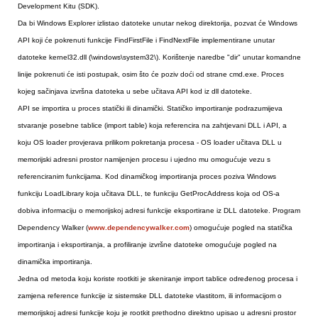
Development Kitu (SDK).
Da bi Windows Explorer izlistao datoteke unutar nekog direktorija, pozvat će Windows
API koji će pokrenuti funkcije FindFirstFile i FindNextFile implementirane unutar
datoteke kernel32.dll (\windows\system32\). Korištenje naredbe "dir" unutar komandne
linije pokrenuti će isti postupak, osim što će poziv doći od strane cmd.exe. Proces
kojeg sačinjava izvršna datoteka u sebe učitava API kod iz dll datoteke.
API se importira u proces statički ili dinamički. Statičko importiranje podrazumijeva
stvaranje posebne tablice (import table) koja referencira na zahtjevani DLL i API, a
koju OS loader provjerava prilikom pokretanja procesa - OS loader učitava DLL u
memorijski adresni prostor namijenjen procesu i ujedno mu omogućuje vezu s
referenciranim funkcijama. Kod dinamičkog importiranja proces poziva Windows
funkciju LoadLibrary koja učitava DLL, te funkciju GetProcAddress koja od OS-a
dobiva informaciju o memorijskoj adresi funkcije eksportirane iz DLL datoteke. Program
Dependency Walker (
www.dependencywalker.com
) omogućuje pogled na statička
importiranja i eksportiranja, a profiliranje izvršne datoteke omogućuje pogled na
dinamička importiranja.
Jedna od metoda koju koriste rootkiti je skeniranje import tablice određenog procesa i
zamjena reference funkcije iz sistemske DLL datoteke vlastitom, ili informacijom o
memorijskoj adresi funkcije koju je rootkit prethodno direktno upisao u adresni prostor