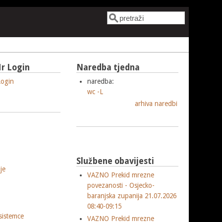
Pretraga
Obrazac pretrage
r Login
Naredba tjedna
ogin
naredba:
wc -L
arhiva naredbi
Službene obavijesti
je
VAZNO Prekid mrezne
povezanosti - Osjecko-
baranjska zupanija 21.07.2026
08:40-09:15
sistemce
VAZNO Prekid mrezne