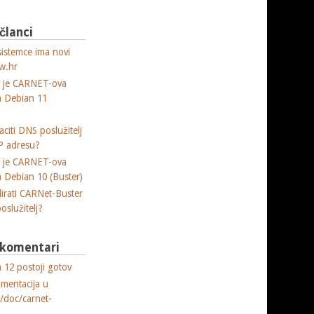
 članci
sistemce ima novi
w.hr
a je CARNET-ova
ja Debian 11
citi DNS poslužitelj
P adresu?
a je CARNET-ova
ja Debian 10 (Buster)
lirati CARNet-Buster
poslužitelj?
i komentari
 12 postoji gotov
umentacija u
e/doc/carnet-