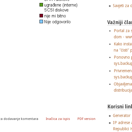
Savjeti za
Važniji čla
Portal za 
dom - ww
Kako insta
na "čisti" 
Ponovno p
sys.backu
Privremen
sys.backu
Objavljen
distribuci
Korisni lin
Generator "
za dodavanje komentara
Inačica za ispis
PDF version
IP adrese 
Republici 