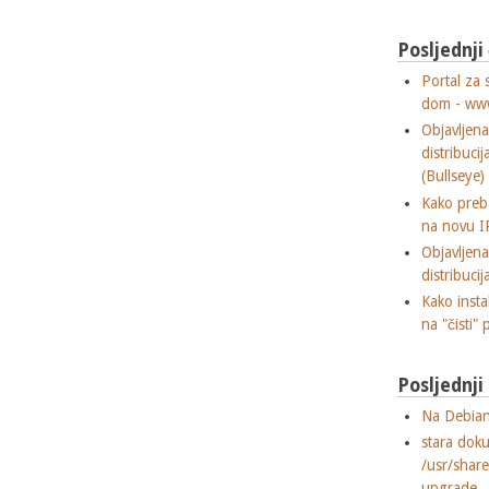
Posljednji
Portal za 
dom - ww
Objavljen
distribuci
(Bullseye)
Kako preba
na novu I
Objavljen
distribuci
Kako insta
na "čisti" 
Posljednj
Na Debian
stara dok
/usr/shar
upgrade