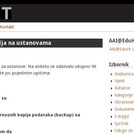
Kontakti
AAI@EduH
elja na ustanovama
AAI@EduHr L
Izbornik
a za ustanove. Na anketu se odazvalo ukupno 96
te po pojedinim upitima:
Naslovnica
Vijesti
Kuharice
Kategorije
 su
Obrazovan
Dokumenti
rnosnih kopija podataka (backup) na
E-knjige
SysTrek
Usluge za 
ram da