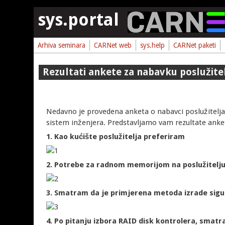
Skoči na glavni sadržaj
sys.portal
Arhiva seminara
CARNet web
sys.help
CARNet paketi
Rezultati ankete za nabavku poslužit
Nedavno je provedena anketa o nabavci poslužitelj
sistem inženjera. Predstavljamo vam rezultate anke
1. Kao kućište poslužitelja preferiram
2. Potrebe za radnom memorijom na poslužitelju
3. Smatram da je primjerena metoda izrade sigu
4. Po pitanju izbora RAID disk kontrolera, smat