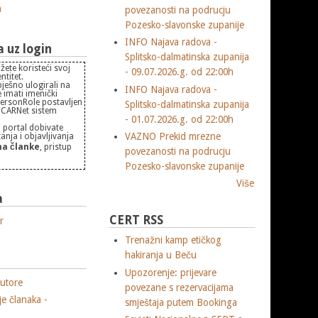
m
povezanosti na podrucju
Pozesko-slavonske zupanije
INFO Najava radova -
uz login
Splitsko-dalmatinska zupanija
žete koristeći svoj
- 09.07.2026.g. od 22:00h
titet.
pješno ulogirali na
INFO Najava radova -
 imati imenički
PersonRole postavljen
Splitsko-dalmatinska zupanija
 "CARNet sistem
- 01.07.2026.g. od 22:00h
 portal dobivate
VAZNO Prekid mrezne
nja i objavljivanja
a članke
, pristup
povezanosti na podrucju
Pozesko-slavonske zupanije
Više
a
CERT RSS
r
Trenažni kamp etičkog
hakiranja u Beču
Upozorenje: prijevare
utore
povezane s rezervacijama
je članaka -
smještaja putem Bookinga