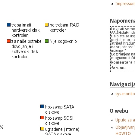
Impressu
Napomena 
Logirati se mo
AAI@EduHr iden
Da biste se us
portal, morate
atribut hrEdu
na vrijednost
inženjer"
Logiranjem na
mogućnost čita
komentara n
forumu
, ...
Navigacij
sys.monito
O webu
Upute za a
Objavljivan
HOWTO