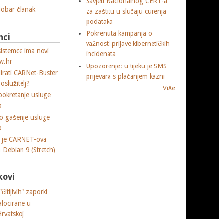
Savjeti Nacionalnog CERT-a
 dobar članak
za zaštitu u slučaju curenja
podataka
Pokrenuta kampanja o
nci
važnosti prijave kibernetičkih
sistemce ima novi
incidenata
w.hr
Upozorenje: u tijeku je SMS
lirati CARNet-Buster
prijevara s plaćanjem kazni
poslužitelj?
Više
okretanje usluge
p
o gašenje usluge
p
a je CARNET-ova
ja Debian 9 (Stretch)
kovi
čitljivih" zaporki
alocirane u
Hrvatskoj