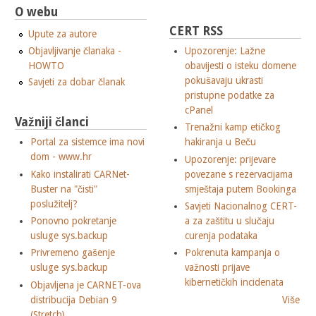
O webu
CERT RSS
Upute za autore
Objavljivanje članaka -
Upozorenje: Lažne
HOWTO
obavijesti o isteku domene
pokušavaju ukrasti
Savjeti za dobar članak
pristupne podatke za
cPanel
Važniji članci
Trenažni kamp etičkog
Portal za sistemce ima novi
hakiranja u Beču
dom - www.hr
Upozorenje: prijevare
Kako instalirati CARNet-
povezane s rezervacijama
Buster na "čisti"
smještaja putem Bookinga
poslužitelj?
Savjeti Nacionalnog CERT-
Ponovno pokretanje
a za zaštitu u slučaju
usluge sys.backup
curenja podataka
Privremeno gašenje
Pokrenuta kampanja o
usluge sys.backup
važnosti prijave
kibernetičkih incidenata
Objavljena je CARNET-ova
distribucija Debian 9
Više
(Stretch)