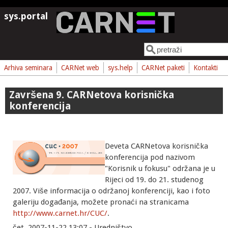
Skoči na glavni sadržaj
sys.portal
Pretraga
Obrazac pretrage
Arhiva seminara
CARNet web
sys.help
CARNet paketi
Kontakti
Završena 9. CARNetova korisnička
konferencija
Deveta CARNetova korisnička
konferencija pod nazivom
"Korisnik u fokusu" održana je u
Rijeci od 19. do 21. studenog
2007. Više informacija o održanoj konferenciji, kao i foto
galeriju događanja, možete pronaći na stranicama
http://www.carnet.hr/CUC/
.
čet, 2007-11-22 13:07 - Uredništvo