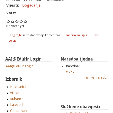
Vijesti:
Događanja
Vote:
No votes yet
Logirajte
se za dodavanje komentara
Inačica za ispis
PDF
version
AAI@EduHr Login
Naredba tjedna
AAI@EduHr Login
naredba:
wc -L
arhiva naredbi
Izbornik
Naslovnica
Vijesti
Kuharice
Kategorije
Službene obavijesti
Obrazovanje