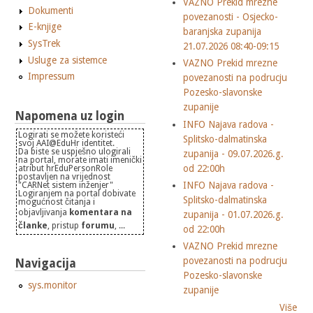
VAZNO Prekid mrezne
Dokumenti
povezanosti - Osjecko-
E-knjige
baranjska zupanija
SysTrek
21.07.2026 08:40-09:15
Usluge za sistemce
VAZNO Prekid mrezne
Impressum
povezanosti na podrucju
Pozesko-slavonske
zupanije
Napomena uz login
INFO Najava radova -
Logirati se možete koristeći
Splitsko-dalmatinska
svoj AAI@EduHr identitet.
Da biste se uspješno ulogirali
zupanija - 09.07.2026.g.
na portal, morate imati imenički
od 22:00h
atribut hrEduPersonRole
postavljen na vrijednost
INFO Najava radova -
"CARNet sistem inženjer"
Logiranjem na portal dobivate
Splitsko-dalmatinska
mogućnost čitanja i
objavljivanja
komentara na
zupanija - 01.07.2026.g.
članke
, pristup
forumu
, ...
od 22:00h
VAZNO Prekid mrezne
povezanosti na podrucju
Navigacija
Pozesko-slavonske
sys.monitor
zupanije
Više