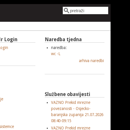
Pretraga
Obrazac pretrage
r Login
Naredba tjedna
ogin
naredba:
wc -L
arhiva naredbi
Službene obavijesti
je
VAZNO Prekid mrezne
povezanosti - Osjecko-
baranjska zupanija 21.07.2026
08:40-09:15
sistemce
VAZNO Prekid mrezne