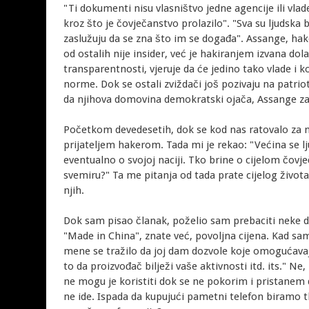
"Ti dokumenti nisu vlasništvo jedne agencije ili vla
kroz što je čovječanstvo prolazilo". "Sva su ljudska 
zaslužuju da se zna što im se događa". Assange, hak
od ostalih nije insider, već je hakiranjem izvana do
transparentnosti, vjeruje da će jedino tako vlade i k
norme. Dok se ostali zviždači još pozivaju na patriot
da njihova domovina demokratski ojača, Assange zas
Početkom devedesetih, dok se kod nas ratovalo za n
prijateljem hakerom. Tada mi je rekao: "Većina se ljud
eventualno o svojoj naciji. Tko brine o cijelom čovje
svemiru?" Ta me pitanja od tada prate cijelog živo
njih.
Dok sam pisao članak, poželio sam prebaciti neke d
"Made in China", znate već, povoljna cijena. Kad sa
mene se tražilo da joj dam dozvole koje omogućavaju
to da proizvođač bilježi vaše aktivnosti itd. its." Ne
ne mogu je koristiti dok se ne pokorim i pristanem 
ne ide. Ispada da kupujući pametni telefon biramo tk