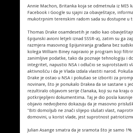
Annie Machon, Britanka koja se odmetnula iz MI5 k
Facebook i Google su sjajni za obavještajce, inform
mukotrpnim terenskim radom sada su dostupne u t
Thomas Drake osamdesetih je radio kao obavještajni
špijunski avioni letjeli iznad SSSR-a), zatim su ga za
razmjera masovnog špijuniranja građana bez sudsko
kolega William Biney napravio je program koji filtri
zanimljive podatke, tako da poznaje tehnologiju i d
integritet, napustio NSA i odlučio se suprotstaviti 
aktivnošću i da je Vlada izdala vlastiti narod. Pok
Drake je ostao u NSA i pokušao se izboriti za promje
novinare, što je ponukalo Drakea da se sastane s jedn
rezultiralo objavom serije članaka, koji su na kraju 
potkrijepljeni dokumentima. Taj je dio posla kasni
objavio nedvojbeno dokazuju da je masovno prisluškiv
"Biti domoljub ne znači slijepo slušati vlast, napr
domovini, u korist vlade, jest suprotnost patriotizm
Julian Asange smatra da je sramota što je samo 1%