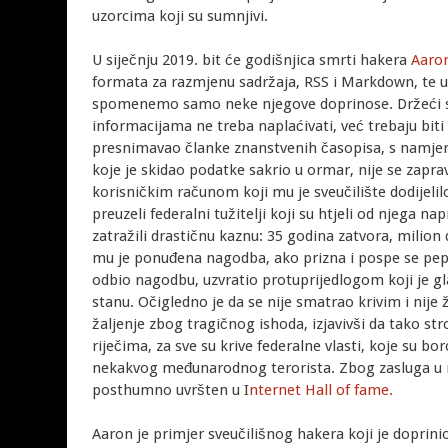
uzorcima koji su sumnjivi.
U siječnju 2019. bit će godišnjica smrti hakera
Aaro
formata za razmjenu sadržaja, RSS i Markdown, te 
spomenemo samo neke njegove doprinose. Držeći se
informacijama ne treba naplaćivati, već trebaju bit
presnimavao članke znanstvenih časopisa, s namjero
koje je skidao podatke sakrio u ormar, nije se zapravo
korisničkim računom koji mu je sveučilište dodijelilo.
preuzeli federalni tužitelji koji su htjeli od njega na
zatražili drastičnu kaznu: 35 godina zatvora, milio
mu je ponuđena nagodba, ako prizna i pospe se pep
odbio nagodbu, uzvratio protuprijedlogom koji je g
stanu. Očigledno je da se nije smatrao krivim i nije ž
žaljenje zbog tragičnog ishoda, izjavivši da tako st
riječima, za sve su krive federalne vlasti, koje su bo
nekakvog međunarodnog terorista. Zbog zasluga u r
posthumno uvršten u I
nternet Hall of fame.
Aaron je primjer sveučilišnog hakera koji je doprinio