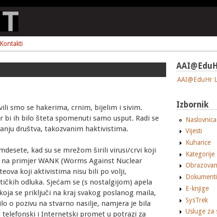
Kontakti
AAI@EduH
AAI@EduHr L
Izbornik
i smo se hakerima, crnim, bijelim i sivim.
r bi ih bilo šteta spomenuti samo usput. Radi se
Naslovnica
ranju društva, takozvanim haktivistima.
Vijesti
Kuharice
desete, kad su se mrežom širili virusi/crvi koji
Kategorije
ao na primjer WANK (Worms Against Nuclear
Obrazovan
eova koji aktivistima nisu bili po volji,
Dokumenti
itičkih odluka. Sjećam se (s nostalgijom) apela
E-knjige
koja se priključi na kraj svakog poslanog maila,
SysTrek
dilo o pozivu na stvarno nasilje, namjera je bila
Usluge za 
 telefonski i Internetski promet u potrazi za