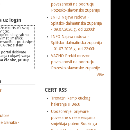
m
povezanosti na podrucju
Pozesko-slavonske zupanije
INFO Najava radova -
uz login
Splitsko-dalmatinska zupanija
žete koristeći svoj
- 09.07.2026.g. od 22:00h
titet.
pješno ulogirali na
INFO Najava radova -
 imati imenički
PersonRole postavljen
Splitsko-dalmatinska zupanija
 "CARNet sistem
- 01.07.2026.g. od 22:00h
 portal dobivate
VAZNO Prekid mrezne
nja i objavljivanja
a članke
, pristup
povezanosti na podrucju
Pozesko-slavonske zupanije
Više
a
CERT RSS
r
Trenažni kamp etičkog
hakiranja u Beču
Upozorenje: prijevare
utore
povezane s rezervacijama
je članaka -
smještaja putem Bookinga