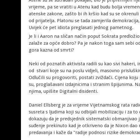
Atene su se sutradan pokajali, bio je pripremljen nje
vrijeme, pa se vratiti u Atenu kad budu bolja vremen
atenske zakone, zašto bi ih kršio kad su se okrenuli
od prijatelja. Platonu se tada zamjerila demokracija
Uvijek će pet idiota preglasati jednog pametnog.
Je li i Aaron na sličan način poput Sokrata predloži
zalaže za opće dobro? Pa je nakon toga sam sebi odu
gora kazna od smrti?
Neki od poznatih aktivista radili su kao sivi hakeri,
od stvari koje su na poslu vidjeli, masovno prisluški
Odlučili su progovoriti, postati zviždači. Cijena koju
su, proglašavani izdajnicima i stranim špijunima.
njima, upišite Digitalni disidenti.
Daniel Ellsberg je za vrijeme Vijetnamskog rata ra
susreta s ljudima koji su odbijali mobilizaciju i za t
dokazuju da je predsjednik sistematski obmanjivao j
suđenje prekinuto kad je otkriveno da je Nixon dao n
predavanja i kaže da "radije podnosi rizike demokraci