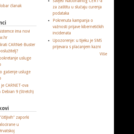
Savjeti Nacionalnog CERT-a
 dobar članak
za zaštitu u slučaju curenja
podataka
Pokrenuta kampanja o
nci
važnosti prijave kibernetičkih
sistemce ima novi
incidenata
w.hr
Upozorenje: u tijeku je SMS
lirati CARNet-Buster
prijevara s plaćanjem kazni
poslužitelj?
Više
okretanje usluge
p
o gašenje usluge
p
a je CARNET-ova
ja Debian 9 (Stretch)
kovi
čitljivih" zaporki
alocirane u
Hrvatskoj