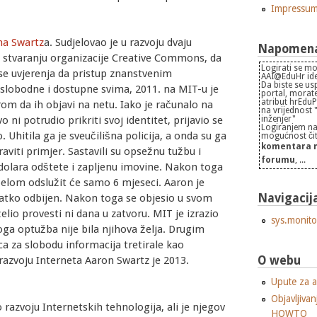
Impressu
na Swartz
a. Sudjelovao je u razvoju dvaju
Napomena 
u stvaranju organizacije Creative Commons, da
Logirati se mo
 uvjerenja da pristup znanstvenim
AAI@EduHr iden
Da biste se us
i slobodne i dostupne svima, 2011. na MIT-u je
portal, morate
atribut hrEdu
m da ih objavi na netu. Iako je računalo na
na vrijednost
inženjer"
 ni potrudio prikriti svoj identitet, prijavio se
Logiranjem na
 Uhitila ga je sveučilišna policija, a onda su ga
mogućnost čita
komentara n
praviti primjer. Sastavili su opsežnu tužbu i
forumu
, ...
n dolara odštete i zapljenu imovine. Nakon toga
elom odslužit će samo 6 mjeseci. Aaron je
Navigacij
latko odbijen. Nakon toga se objesio u svom
elio provesti ni dana u zatvoru. MIT je izrazio
sys.monito
roga optužba nije bila njihova želja. Drugim
rca za slobodu informacija tretirale kao
O webu
azvoju Interneta Aaron Swartz je 2013.
Upute za a
Objavljivan
 razvoju Internetskih tehnologija, ali je njegov
HOWTO