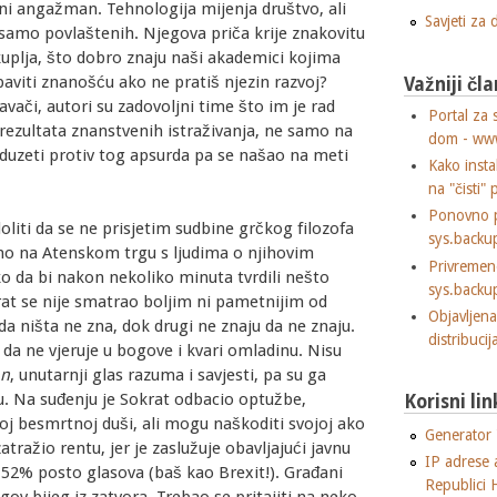
eni angažman. Tehnologija mijenja društvo, ali
Savjeti za
li samo povlaštenih. Njegova priča krije znakovitu
skuplja, što dobro znaju naši akademici kojima
baviti znanošću ako ne pratiš njezin razvoj?
Važniji čla
avači, autori su zadovoljni time što im je rad
Portal za 
u rezultata znanstvenih istraživanja, ne samo na
dom - ww
oduzeti protiv tog apsurda pa se našao na meti
Kako insta
na "čisti" 
Ponovno p
liti da se ne prisjetim sudbine grčkog filozofa
sys.backu
no na Atenskom trgu s ljudima o njihovim
Privremen
ko da bi nakon nekoliko minuta tvrdili nešto
sys.backu
at se nije smatrao boljim ni pametnijim od
Objavljen
da ništa ne zna, dok drugi ne znaju da ne znaju.
distribuci
 da ne vjeruje u bogove i kvari omladinu. Nisu
on
, unutarnji glas razuma i savjesti, pa su ga
nu. Na suđenju je Sokrat odbacio optužbe,
Korisni lin
j besmrtnoj duši, ali mogu naškoditi svojoj ako
Generator "
tražio rentu, jer je zaslužuje obavljajući javnu
IP adrese 
 52% posto glasova (baš kao Brexit!). Građani
Republici 