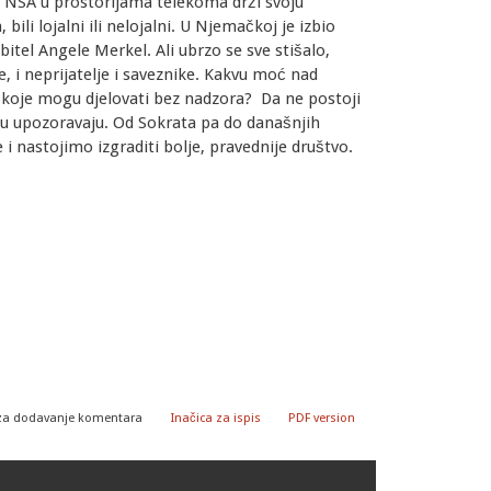
a NSA u prostorijama telekoma drži svoju
li lojalni ili nelojalni. U Njemačkoj je izbio
itel Angele Merkel. Ali ubrzo se sve stišalo,
, i neprijatelje i saveznike. Kakvu moć nad
 koje mogu djelovati bez nadzora? Da ne postoji
nju upozoravaju. Od Sokrata pa do današnjih
i nastojimo izgraditi bolje, pravednije društvo.
za dodavanje komentara
Inačica za ispis
PDF version