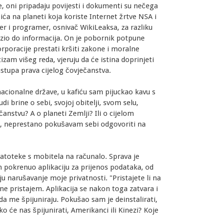
de, oni pripadaju povijesti i dokumenti su nečega
bića na planeti koja koriste Internet žrtve NSA i
er i programer, osnivač WikiLeaksa, za razliku
lazio do informacija. On je pobornik potpune
orporacije prestati kršiti zakone i moralne
izam višeg reda, vjeruju da će istina doprinjeti
tupa prava cijelog čovječanstva.
acionalne države, u kafiću sam pijuckao kavu s
i brine o sebi, svojoj obitelji, svom selu,
čanstvu? A o planeti Zemlji? Ili o cijelom
ta, neprestano pokušavam sebi odgovoriti na
atoteke s mobitela na računalo. Sprava je
m pokrenuo aplikaciju za prijenos podataka, od
 narušavanje moje privatnosti. "Pristajete li na
, ne pristajem. Aplikacija se nakon toga zatvara i
da me špijuniraju. Pokušao sam je deinstalirati,
o će nas špijunirati, Amerikanci ili Kinezi? Koje