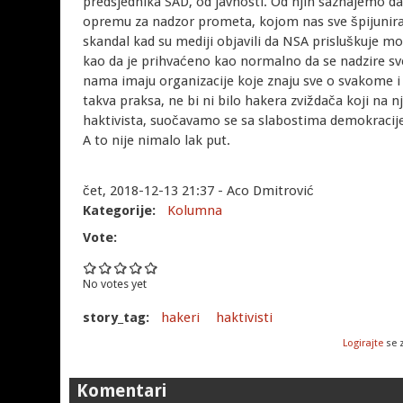
predsjednika SAD, od javnosti. Od njih saznajemo d
opremu za nadzor prometa, kojom nas sve špijunira, bi
skandal kad su mediji objavili da NSA prisluškuje mob
kao da je prihvaćeno kao normalno da se nadzire sve
nama imaju organizacije koje znaju sve o svakome i
takva praksa, ne bi ni bilo hakera zviždača koji na 
haktivista, suočavamo se sa slabostima demokracije 
A to nije nimalo lak put.
čet, 2018-12-13 21:37 - Aco Dmitrović
Kategorije:
Kolumna
Vote:
No votes yet
story_tag:
hakeri
haktivisti
Logirajte
se 
Komentari