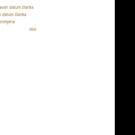
ravan datum članka
n datum članka
primjena
više