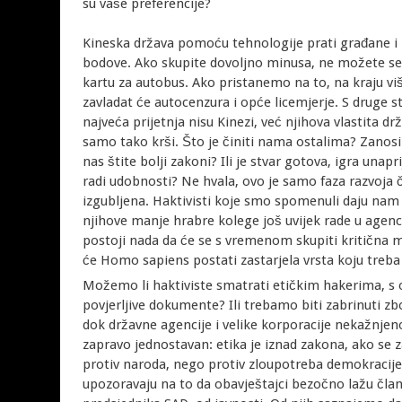
su vaše preferencije?
Kineska država pomoću tehnologije prati građane i z
bodove. Ako skupite dovoljno minusa, ne možete se 
kartu za autobus. Ako pristanemo na to, na kraju viš
zavladat će autocenzura i opće licemjerje. S druge 
najveća prijetnja nisu Kinezi, već njihova vlastita d
samo tako krši. Što je činiti nama ostalima? Zanosimo
nas štite bolji zakoni? Ili je stvar gotova, igra unapr
radi udobnosti? Ne hvala, ovo je samo faza razvoja č
izgubljena. Haktivisti koje smo spomenuli daju nam p
njihove manje hrabre kolege još uvijek rade u agenci
postoji nada da će se s vremenom skupiti kritična m
će Homo sapiens postati zastarjela vrsta koju treba 
Možemo li haktiviste smatrati etičkim hakerima, s o
povjerljive dokumente? Ili trebamo biti zabrinuti z
dok državne agencije i velike korporacije nekažnjen
zapravo jednostavan: etika je iznad zakona, ako se za
protiv naroda, nego protiv zloupotreba demokracij
upozoravaju na to da obavještajci bezočno lažu čla