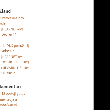
 članci
sistemce ima novi
w.hr
a je CARNET-ova
ja Debian 11
citi DNS poslužitelj
P adresu?
a je CARNET-ova
ja Debian 10 (Buster)
lirati CARNet-Buster
poslužitelj?
i komentari
 12 postoji gotov
umentacija u
e/doc/carnet-