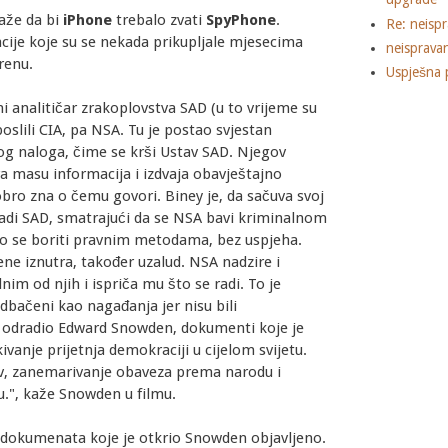
aže da bi
iPhone
trebalo zvati
SpyPhone
.
Re: neisp
acije koje su se nekada prikupljale mjesecima
neisprava
renu.
Uspješna 
 analitičar zrakoplovstva SAD (u to vrijeme su
poslili CIA, pa NSA. Tu je postao svjestan
g naloga, čime se krši Ustav SAD. Njegov
ra masu informacija i izdvaja obavještajno
obro zna o čemu govori. Biney je, da sačuva svoj
vladi SAD, smatrajući da se NSA bavi kriminalnom
ušao se boriti pravnim metodama, bez uspjeha.
ne iznutra, također uzalud. NSA nadzire i
im od njih i ispriča mu što se radi. To je
odbačeni kao nagađanja jer nisu bili
je odradio Edward Snowden, dokumenti koje je
anje prijetnja demokraciji u cijelom svijetu.
otiv, zanemarivanje obaveza prema narodu i
u.", kaže Snowden u filmu.
 dokumenata koje je otkrio Snowden objavljeno.