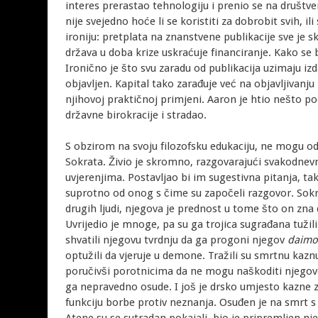
interes prerastao tehnologiju i prenio se na društv
nije svejedno hoće li se koristiti za dobrobit svih, i
ironiju: pretplata na znanstvene publikacije sve je 
država u doba krize uskraćuje financiranje. Kako se 
Ironično je što svu zaradu od publikacija uzimaju izd
objavljen. Kapital tako zarađuje već na objavljivanj
njihovoj praktičnoj primjeni. Aaron je htio nešto p
državne birokracije i stradao.
S obzirom na svoju filozofsku edukaciju, ne mogu odo
Sokrata. Živio je skromno, razgovarajući svakodnev
uvjerenjima. Postavljao bi im sugestivna pitanja, ta
suprotno od onog s čime su započeli razgovor. Sokr
drugih ljudi, njegova je prednost u tome što on zna 
Uvrijedio je mnoge, pa su ga trojica sugrađana tužili
shvatili njegovu tvrdnju da ga progoni njegov
daim
optužili da vjeruje u demone. Tražili su smrtnu kaz
poručivši porotnicima da ne mogu naškoditi njegovo
ga nepravedno osude. I još je drsko umjesto kazne za
funkciju borbe protiv neznanja. Osuđen je na smrt s