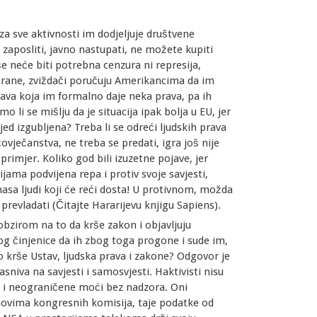
a sve aktivnosti im dodjeljuje društvene
zaposliti, javno nastupati, ne možete kupiti
e neće biti potrebna cenzura ni represija,
strane, zviždači poručuju Amerikancima da im
ržava koja im formalno daje neka prava, pa ih
 li se mišlju da je situacija ipak bolja u EU, jer
ijed izgubljena? Treba li se odreći ljudskih prava
ovječanstva, ne treba se predati, igra još nije
rimjer. Koliko god bili izuzetne pojave, jer
jama podvijena repa i protiv svoje savjesti,
asa ljudi koji će reći dosta! U protivnom, možda
prevladati (Čitajte Hararijevu knjigu Sapiens).
bzirom na to da krše zakon i objavljuju
bog činjenice da ih zbog toga progone i sude im,
o krše Ustav, ljudska prava i zakone? Odgovor je
sniva na savjesti i samosvjesti. Haktivisti nisu
e i neograničene moći bez nadzora. Oni
novima kongresnih komisija, taje podatke od