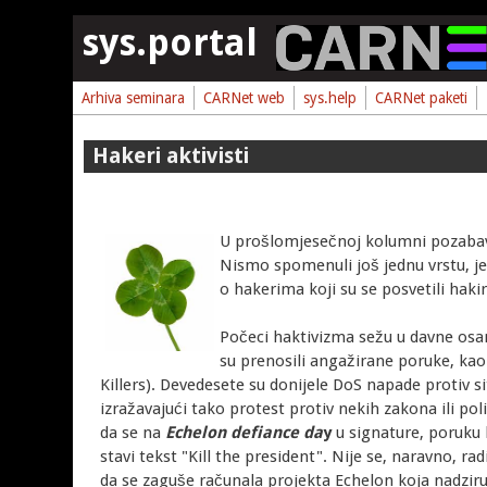
Skoči na glavni sadržaj
sys.portal
Arhiva seminara
CARNet web
sys.help
CARNet paketi
Hakeri aktivisti
U prošlomjesečnoj kolumni pozabavil
Nismo spomenuli još jednu vrstu, je
o hakerima koji su se posvetili haki
Počeci haktivizma sežu u davne osam
su prenosili angažirane poruke, k
Killers). Devedesete su donijele DoS napade protiv sit
izražavajući tako protest protiv nekih zakona ili pol
da se na
Echelon defiance da
y
u signature, poruku 
stavi tekst "Kill the president". Nije se, naravno, ra
da se zaguše računala projekta Echelon koja nadziru