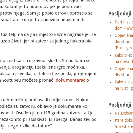
gov bijeg iz zatvora. Trebao se pritajiti na neko
a. Sokrat je to odbio. Uvijek je poštovao
 protiv njega. Sam je popio otrov i oprostio se
Posljednji
, smatrao je da je to vladavina nepismenih.
Portal za 
dom - ww
o tužiteljima da ga umjesto kazne nagrade jer se
Objavljen
zeo život, jer bi zatvor za jednog hakera bio
distribuci
(Bullseye)
Kako preba
 informatičari u državnoj službi. Smučilo im se
na novu I
vanje, aroganciju i zakulisne igre moćnika.
Objavljen
 plaćaju je velika, ostali su bez posla, progonjeni
distribuci
 Na Youtubeu možete pronaći
dokumentarac
o
Kako insta
na "čisti" 
dio u Američkoj ambasadi u Vijetnamu. Nakon
Posljednj
o odležali u zatvoru, objavio je dokumente koji
avnost. Osuđen je na 115 godina zatvora, ali je
Na Debian
ezakonito prisluškivati Ellsberga. Danas živi od
stara dok
je, nego rizike diktature".
/usr/shar
upgrade