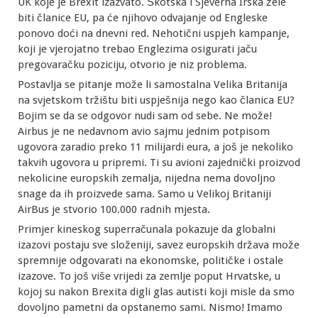
UK koje je Brexit izazvato. Škotska i Sjeverna Irska žele
biti članice EU, pa će njihovo odvajanje od Engleske
ponovo doći na dnevni red. Nehotični uspjeh kampanje,
koji je vjerojatno trebao Englezima osigurati jaču
pregovaračku poziciju, otvorio je niz problema.
Postavlja se pitanje može li samostalna Velika Britanija
na svjetskom tržištu biti uspješnija nego kao članica EU?
Bojim se da se odgovor nudi sam od sebe. Ne može!
Airbus je ne nedavnom avio sajmu jednim potpisom
ugovora zaradio preko 11 milijardi eura, a još je nekoliko
takvih ugovora u pripremi. Ti su avioni zajednički proizvod
nekolicine europskih zemalja, nijedna nema dovoljno
snage da ih proizvede sama. Samo u Velikoj Britaniji
AirBus je stvorio 100.000 radnih mjesta.
Primjer kineskog superračunala pokazuje da globalni
izazovi postaju sve složeniji, savez europskih država može
spremnije odgovarati na ekonomske, političke i ostale
izazove. To još više vrijedi za zemlje poput Hrvatske, u
kojoj su nakon Brexita digli glas autisti koji misle da smo
dovoljno pametni da opstanemo sami. Nismo! Imamo