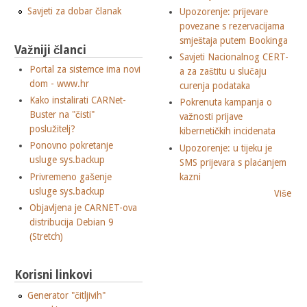
Savjeti za dobar članak
Upozorenje: prijevare
povezane s rezervacijama
smještaja putem Bookinga
Važniji članci
Savjeti Nacionalnog CERT-
Portal za sistemce ima novi
a za zaštitu u slučaju
dom - www.hr
curenja podataka
Kako instalirati CARNet-
Pokrenuta kampanja o
Buster na "čisti"
važnosti prijave
poslužitelj?
kibernetičkih incidenata
Ponovno pokretanje
Upozorenje: u tijeku je
usluge sys.backup
SMS prijevara s plaćanjem
Privremeno gašenje
kazni
usluge sys.backup
Više
Objavljena je CARNET-ova
distribucija Debian 9
(Stretch)
Korisni linkovi
Generator "čitljivih"