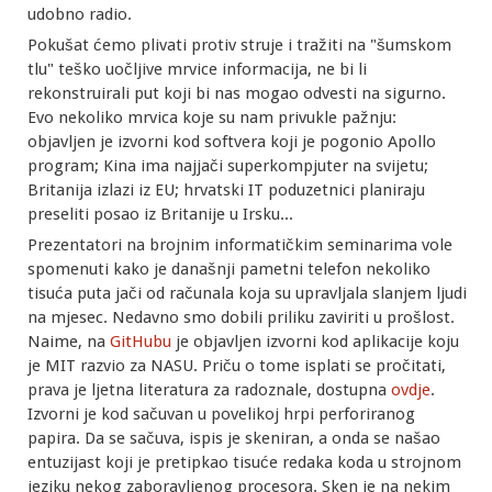
udobno radio.
Pokušat ćemo plivati protiv struje i tražiti na "šumskom
tlu" teško uočljive mrvice informacija, ne bi li
rekonstruirali put koji bi nas mogao odvesti na sigurno.
Evo nekoliko mrvica koje su nam privukle pažnju:
objavljen je izvorni kod softvera koji je pogonio Apollo
program; Kina ima najjači superkompjuter na svijetu;
Britanija izlazi iz EU; hrvatski IT poduzetnici planiraju
preseliti posao iz Britanije u Irsku...
Prezentatori na brojnim informatičkim seminarima vole
spomenuti kako je današnji pametni telefon nekoliko
tisuća puta jači od računala koja su upravljala slanjem ljudi
na mjesec. Nedavno smo dobili priliku zaviriti u prošlost.
Naime, na
GitHubu
je objavljen izvorni kod aplikacije koju
je MIT razvio za NASU. Priču o tome isplati se pročitati,
prava je ljetna literatura za radoznale, dostupna
ovdje
.
Izvorni je kod sačuvan u povelikoj hrpi perforiranog
papira. Da se sačuva, ispis je skeniran, a onda se našao
entuzijast koji je pretipkao tisuće redaka koda u strojnom
jeziku nekog zaboravljenog procesora. Sken je na nekim