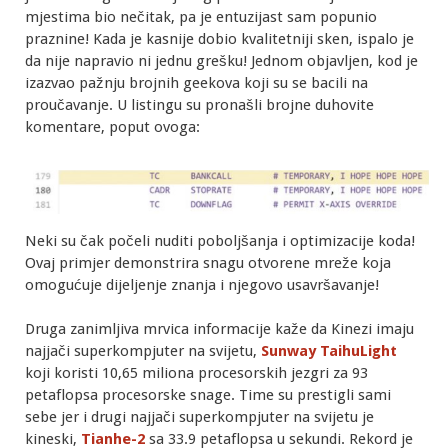
mjestima bio nečitak, pa je entuzijast sam popunio
praznine! Kada je kasnije dobio kvalitetniji sken, ispalo je
da nije napravio ni jednu grešku! Jednom objavljen, kod je
izazvao pažnju brojnih geekova koji su se bacili na
proučavanje. U listingu su pronašli brojne duhovite
komentare, poput ovoga:
Neki su čak počeli nuditi poboljšanja i optimizacije koda!
Ovaj primjer demonstrira snagu otvorene mreže koja
omogućuje dijeljenje znanja i njegovo usavršavanje!
Druga zanimljiva mrvica informacije kaže da Kinezi imaju
najjači superkompjuter na svijetu,
Sunway TaihuLight
koji koristi
10,65 miliona procesorskih jezgri za
93
petaflopsa procesorske snage. Time su prestigli sami
sebe jer i drugi najjači superkompjuter na svijetu je
kineski,
Tianhe-2
sa
33.9 petaflopsa u sekundi. Rekord je