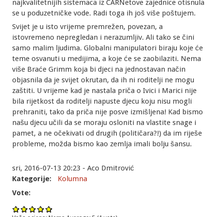
najkvalitetnijih sistemaca iz CARNetove zajednice otisnula
se u poduzetničke vode. Radi toga ih još više poštujem.
Svijet je u isto vrijeme premrežen, povezan, a
istovremeno nepregledan i nerazumljiv. Ali tako se čini
samo malim ljudima. Globalni manipulatori biraju koje će
teme osvanuti u medijima, a koje će se zaobilaziti. Nema
više Braće Grimm koja bi djeci na jednostavan način
objasnila da je svijet okrutan, da ih ni roditelji ne mogu
zaštiti. U vrijeme kad je nastala priča o Ivici i Marici nije
bila rijetkost da roditelji napuste djecu koju nisu mogli
prehraniti, tako da priča nije posve izmišljena! Kad bismo
našu djecu učili da se moraju osloniti na vlastite snage i
pamet, a ne očekivati od drugih (političara?!) da im riješe
probleme, možda bismo kao zemlja imali bolju šansu.
sri, 2016-07-13 20:23 - Aco Dmitrović
Kategorije:
Kolumna
Vote: