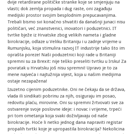
dvije retardirane političke stranke koje se smjenjuju na
vlasti; dok zemlja propada i dug raste, oni zagađuju
medijski prostor svojim besplodnim prepucavanjima.
Trebali bismo svi konačno shvatiti da današnji junaci nisu
političari, već znanstvenici, inovatori i poduzetnici. IT
tvrtke bježe iz Hrvatske zbog velikih nameta i gladne
birokracije, odlaze u Veliku Britaniju i u zadnje vrijeme u
Rumunjsku, koja stimulira razvoj IT industrije tako što im
oprašta poreze! Naši poduzetnici koji rade u Britaniji
spremni su za Brexit: nije teško preseliti tvrtku u Irsku! Za
povratak u Hrvatsku još nisu spremni! Upravo je to za
mene najveća i najtužnija vijest, koja u našim medijima
ostaje nezapažena!
Izuzetno cijenim poduzetnike. Oni ne čekaju da se država,
vlada ili sindikati pobrinu za njih, osiguraju im posao,
redovitu plaću, mirovine. Oni su spremni žrtvovati sve za
ostvarenje svoje poslovne ideje: i novac i vrijeme, trpeći
pri tom ometanja koja svaki doživljavaju od naše
birokracije. Hoće li netko jednog dana napraviti registar
propalih tvrtki koje je upropastila birokracija? Nekolicina