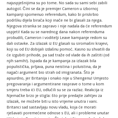
najuspješnijima su po tome. No sada su sami sebi zabili
autogol. Čini se da je premijer Cameron u izbornoj
kampanji spomenuo referendum, kako bi priskrbio
podršku dijela birača koji inače ne bi glasali za njega.
Njegova stranka se zapravo i nije nadala da će referendum
uspjeti! Kada su se narednog dana nakon referenduma
probudili, Cameron i voditelji Leave kampanje redom su
dali ostavke. Za izlazak iz EU glasali su siromašni krajevi,
koji su od EU dobijali izdašnu pomoć. Kasno su shvatili da
će izgubiti prihode, pa sad traže od vlade da ih zaštiti (od
njih samih!). Ispada da je kampanja za izlazak bila
populistička, prljava, puna neistina i poluistina, da je
najjači argument bio strah od imigranata. Što je
apsurdno, jer Britanija i onako nije u Shengenu! Umjesto
pregovaranja i argumentirane rasprave o tome u kom
smjeru treba ići EU, odlučili su se za razlaz. Reakcija iz
Njemačke brzo je stigla: što prije predajte zahtjev za
izlazak, ne možete biti u isto vrijeme unutra i vani.
Britanci sad sastavljaju novu vladu, koja će morati
rješavati poremećene odnose s EU, ali i probleme unutar