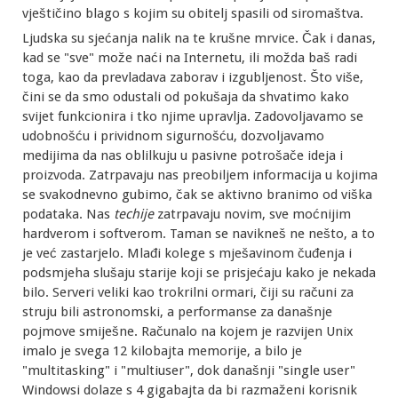
vještičino blago s kojim su obitelj spasili od siromaštva.
Ljudska su sjećanja nalik na te krušne mrvice. Čak i danas,
kad se "sve" može naći na Internetu, ili možda baš radi
toga, kao da prevladava zaborav i izgubljenost. Što više,
čini se da smo odustali od pokušaja da shvatimo kako
svijet funkcionira i tko njime upravlja. Zadovoljavamo se
udobnošću i prividnom sigurnošću, dozvoljavamo
medijima da nas oblilkuju u pasivne potrošače ideja i
proizvoda. Zatrpavaju nas preobiljem informacija u kojima
se svakodnevno gubimo, čak se aktivno branimo od viška
podataka. Nas
techije
zatrpavaju novim, sve moćnijim
hardverom i softverom. Taman se navikneš ne nešto, a to
je već zastarjelo. Mlađi kolege s mješavinom čuđenja i
podsmjeha slušaju starije koji se prisjećaju kako je nekada
bilo. Serveri veliki kao trokrilni ormari, čiji su računi za
struju bili astronomski, a performanse za današnje
pojmove smiješne. Računalo na kojem je razvijen Unix
imalo je svega 12 kilobajta memorije, a bilo je
"multitasking" i "multiuser", dok današnji "single user"
Windowsi dolaze s 4 gigabajta da bi razmaženi korisnik