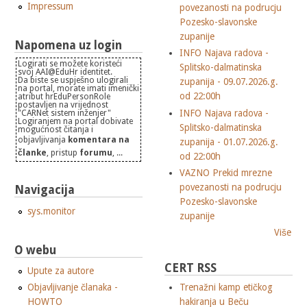
Impressum
povezanosti na podrucju
Pozesko-slavonske
zupanije
Napomena uz login
INFO Najava radova -
Logirati se možete koristeći
Splitsko-dalmatinska
svoj AAI@EduHr identitet.
Da biste se uspješno ulogirali
zupanija - 09.07.2026.g.
na portal, morate imati imenički
od 22:00h
atribut hrEduPersonRole
postavljen na vrijednost
INFO Najava radova -
"CARNet sistem inženjer"
Logiranjem na portal dobivate
Splitsko-dalmatinska
mogućnost čitanja i
objavljivanja
komentara na
zupanija - 01.07.2026.g.
članke
, pristup
forumu
, ...
od 22:00h
VAZNO Prekid mrezne
povezanosti na podrucju
Navigacija
Pozesko-slavonske
sys.monitor
zupanije
Više
O webu
CERT RSS
Upute za autore
Objavljivanje članaka -
Trenažni kamp etičkog
HOWTO
hakiranja u Beču