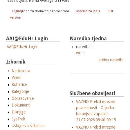
Vaša ocjena:
Nema
Average:
5
(
1
vote)
Logirajte
se za dodavanje komentara
Inačica za ispis
PDF
version
AAI@EduHr Login
Naredba tjedna
AAI@EduHr Login
naredba:
wc -L
arhiva naredbi
Izbornik
Naslovnica
Vijesti
Kuharice
Kategorije
Službene obavijesti
Obrazovanje
VAZNO Prekid mrezne
Dokumenti
povezanosti - Osjecko-
E-knjige
baranjska zupanija
SysTrek
21.07.2026 08:40-09:15
Usluge za sistemce
VAZNO Prekid mrezne