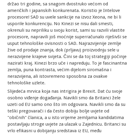
držao tri godine, sa snagom dvostruko većom od
američkih i japanskih konkurenata. Koristio je Intelove
procesore! SAD su uvele sankcije na izvoz Xeona, ne bi li
usporile konkurenciju. No Kinezi se nisu dali smesti,
okrenuli su nepriliku u svoju korist, sami su razvili vlastite
procesore, napravili još moćnije superračunalo riješivši se
usput tehnološke ovisnosti o SAD. Najrazvijenije zemlje
žive od prodaje znanja, dok (prljavu) proizvodnju sele u
nerazvijene krajeve svijeta. Čini se da toj strategiji počinje
nazirati kraj. Kinezi brzo uče i napreduju. To je fascinantna
zemlja, puna kontrasta, većim dijelom siromašna i
nerazvijena, ali istovremeno sposobna za ovakve
tehnološke uzlete.
Slijedeća mrvica koja nas intrigira je Brexit. Dat ću svoje
osobno viđenje događanja. Navikli smo da Britanci žele
uzeti od EU samo ono što im odgovara. Navikli smo da su
teški pregovarači i da često dobiju bolje uvjete od
"običnih" članica, a u isto vrijeme zemljama kandidatima
postavljaju stroge uvjete za ulazak u Zajednicu. Britanci su
vrlo efikasni u dobijanju sredstava iz EU, među