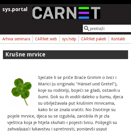
Skoči na glavni sadržaj
sys.portal
Pretraga
Obrazac pretrage
Arhiva seminara
CARNet web
sys.help
CARNet paketi
Kontakti
Krušne mrvice
Sjećate li se priče Braće Grimm o Ivici i
Marici (u originalu "Hänsel und Gretel"),
koje su roditelji, bojeći se gladi, ostavili u
šumi. Dok su ih vodili daleko u šumu, djeca
su obilježavala put krušnim mrvicama,
kako bi se znala vratiti. No životinje su
pojele mrvice, djeca su se izgubila, zarobila ih je zla
vještica koja je htjela skuhati i pojesti Ivicu. Pobjegli su
zahvaljujući lukavstvu i spretnosti, ponijevši usput