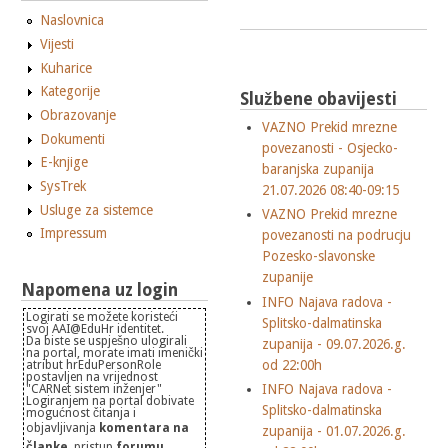
Naslovnica
Vijesti
Kuharice
Kategorije
Službene obavijesti
Obrazovanje
VAZNO Prekid mrezne
Dokumenti
povezanosti - Osjecko-
E-knjige
baranjska zupanija
SysTrek
21.07.2026 08:40-09:15
Usluge za sistemce
VAZNO Prekid mrezne
Impressum
povezanosti na podrucju
Pozesko-slavonske
zupanije
Napomena uz login
INFO Najava radova -
Logirati se možete koristeći
Splitsko-dalmatinska
svoj AAI@EduHr identitet.
Da biste se uspješno ulogirali
zupanija - 09.07.2026.g.
na portal, morate imati imenički
od 22:00h
atribut hrEduPersonRole
postavljen na vrijednost
INFO Najava radova -
"CARNet sistem inženjer"
Logiranjem na portal dobivate
Splitsko-dalmatinska
mogućnost čitanja i
objavljivanja
komentara na
zupanija - 01.07.2026.g.
članke
, pristup
forumu
, ...