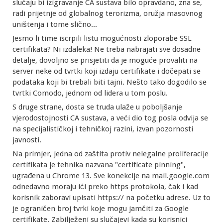
slučaju bi izigravanje CA sustava bilo opravdano, zna se,
radi prijetnje od globalnog terorizma, oružja masovnog
uništenja i tome slično...
Jesmo li time iscrpili listu mogućnosti zloporabe SSL
certifikata? Ni izdaleka! Ne treba nabrajati sve dosadne
detalje, dovoljno se prisjetiti da je moguće provaliti na
server neke od tvrtki koji izdaju certifikate i dočepati se
podataka koji bi trebali biti tajni. Nešto tako dogodilo se
tvrtki Comodo, jednom od lidera u tom poslu.
S druge strane, dosta se truda ulaže u poboljšanje
vjerodostojnosti CA sustava, a veći dio tog posla odvija se
na specijalističkoj i tehničkoj razini, izvan pozornosti
javnosti.
Na primjer, jedna od zaštita protiv nelegalne proliferacije
certifikata je tehnika nazvana "certificate pinning",
ugrađena u Chrome 13. Sve konekcije na mail.google.com
odnedavno moraju ići preko https protokola, čak i kad
korisnik zaboravi upisati https:// na početku adrese. Uz to
je ograničen broj tvrki koje mogu jamčiti za Google
certifikate. Zabilježeni su slučajevi kada su korisnici