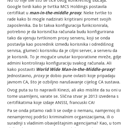
No to nije sve što se tiče ovog konkretnog slučaja.
Google tvrdi kako je tvrtka MCS Holdings postavila
certifikat u
man-in-the-middle proxy
. Neke tvrtke to
rade kako bi mogle nadzirati kriptirani promet svojih
zaposlenika. Da bi takva konfiguracija funkcionirala,
potrebno je da korisnička računala budu konfigurirana
tako da vjeruju tvrtkinom proxy serveru, koji se onda
postavlja kao posrednik između korisnika i odredišnog
servisa, glumeći korisniku da je ciljni server, a serveru da
je korisnik. To je moguće unutar korporativne mreže, gdje
admini kontroliraju konfiguraciju svakog računala. Ali
kako postaviti
World Wide Man-in-the-Middle-proxy
?
Jednostavno,
proxy
je dobio pune ovlasti koje pripadaju
javnom CA, što je ozbiljno narušavanje cijelog CA sustava.
Ovog puta su to napravili Kinezi, ali ako mislite da su oni u
tome usamljeni, varate se. Slična stvar je 2013 izvedena s
certifikatima koje izdaje ANSSI, francuski CA!
Pa se onda pitamo radi li se ovdje o nemaru, namjernoj ili
nenamjernoj podršci kriminalnim organizacijama, ili o
suradnji s vladinim obavještajnim agencijama? Kao, u tom