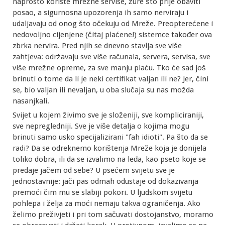
naprosto koriste mrežne servise, žure što prije obaviti
posao, a sigurnosna upozorenja ih samo nerviraju i
udaljavaju od onog što očekuju od Mreže. Preopterećene i
nedovoljno cijenjene (čitaj plaćene!) sistemce također ova
zbrka nervira. Pred njih se dnevno stavlja sve više
zahtjeva: održavaju sve više računala, servera, servisa, sve
više mrežne opreme, za sve manju plaću. Tko će sad još
brinuti o tome da li je neki certifikat valjan ili ne? Jer, čini
se, bio valjan ili nevaljan, u oba slučaja su nas možda
nasanjkali.
Svijet u kojem živimo sve je složeniji, sve kompliciraniji,
sve nepregledniji. Sve je više detalja o kojima mogu
brinuti samo usko specijalizirani "fah idioti". Pa što da se
radi? Da se odreknemo korištenja Mreže koja je donijela
toliko dobra, ili da se izvalimo na leđa, kao pseto koje se
predaje jačem od sebe? U psećem svijetu sve je
jednostavnije: jači pas odmah odustaje od dokazivanja
premoći čim mu se slabiji pokori. U ljudskom svijetu
pohlepa i želja za moći nemaju takva ograničenja. Ako
želimo preživjeti i pri tom sačuvati dostojanstvo, moramo