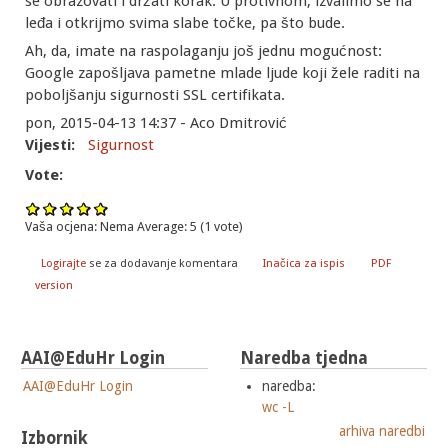
se obrazovati i držati korak. U protivnom, izvalimo se na
leđa i otkrijmo svima slabe točke, pa što bude.
Ah, da, imate na raspolaganju još jednu mogućnost:
Google zapošljava pametne mlade ljude koji žele raditi na
poboljšanju sigurnosti SSL certifikata.
pon, 2015-04-13 14:37 - Aco Dmitrović
Vijesti:
Sigurnost
Vote:
Vaša ocjena:
Nema
Average:
5
(
1
vote)
Logirajte
se za dodavanje komentara
Inačica za ispis
PDF
version
AAI@EduHr Login
Naredba tjedna
AAI@EduHr Login
naredba:
wc -L
arhiva naredbi
Izbornik