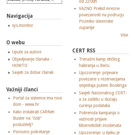
od 22:00h
VAZNO Prekid mrezne
povezanosti na podrucju
Navigacija
Pozesko-slavonske
sys.monitor
zupanije
Više
O webu
CERT RSS
Upute za autore
Objavljivanje članaka -
Trenažni kamp etičkog
HOWTO
hakiranja u Beču
Savjeti za dobar članak
Upozorenje: prijevare
povezane s rezervacijama
smještaja putem Bookinga
Važniji članci
Savjeti Nacionalnog CERT-
Portal za sistemce ima novi
a za zaštitu u slučaju
dom - www.hr
curenja podataka
Kako instalirati CARNet-
Pokrenuta kampanja o
Buster na "čisti"
važnosti prijave
poslužitelj?
kibernetičkih incidenata
Ponovno pokretanje
Upozorenje: u tijeku je