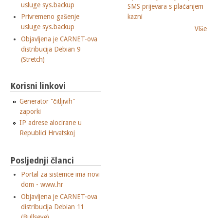
usluge sys.backup
SMS prijevara s plaćanjem
Privremeno gašenje
kazni
usluge sys.backup
Više
Objavljena je CARNET-ova
distribucija Debian 9
(Stretch)
Korisni linkovi
Generator "čitljivih"
zaporki
IP adrese alocirane u
Republici Hrvatskoj
Posljednji članci
Portal za sistemce ima novi
dom - www.hr
Objavljena je CARNET-ova
distribucija Debian 11
(Bullseye)