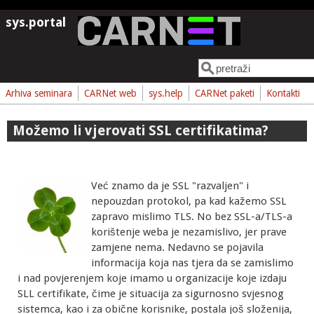
Skoči na glavni sadržaj
sys.portal
Pretraga
Obrazac pretrage
Arhiva seminara
CARNet web
sys.help
CARNet paketi
Kontakti
Možemo li vjerovati SSL certifikatima?
Već znamo da je SSL "razvaljen" i
nepouzdan protokol, pa kad kažemo SSL
zapravo mislimo TLS. No bez SSL-a/TLS-a
korištenje weba je nezamislivo, jer prave
zamjene nema. Nedavno se pojavila
informacija koja nas tjera da se zamislimo
i nad povjerenjem koje imamo u organizacije koje izdaju
SLL certifikate, čime je situacija za sigurnosno svjesnog
sistemca, kao i za obične korisnike, postala još složenija,