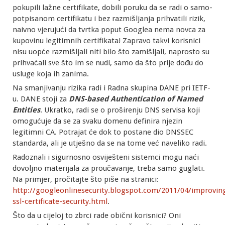
pokupili lažne certifikate, dobili poruku da se radi o samo-
potpisanom certifikatu i bez razmišljanja prihvatili rizik,
naivno vjerujući da tvrtka poput Googlea nema novca za
kupovinu legitimnih certifikata! Zapravo takvi korisnici
nisu uopće razmišljali niti bilo što zamišljali, naprosto su
prihvaćali sve što im se nudi, samo da što prije dođu do
usluge koja ih zanima.
Na smanjivanju rizika radi i Radna skupina DANE pri IETF-
u. DANE stoji za
DNS-based Authentication of Named
Entities
. Ukratko, radi se o proširenju DNS servisa koji
omogućuje da se za svaku domenu definira njezin
legitimni CA. Potrajat će dok to postane dio DNSSEC
standarda, ali je utješno da se na tome već naveliko radi.
Radoznali i sigurnosno osviješteni sistemci mogu naći
dovoljno materijala za proučavanje, treba samo guglati.
Na primjer, pročitajte što piše na stranici:
http://googleonlinesecurity.blogspot.com/2011/04/improvin
ssl-certificate-security.html
.
Što da u cijeloj to zbrci rade obični korisnici? Oni