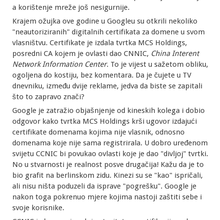
a korištenje mreže još nesigurnije.
Krajem ožujka ove godine u Googleu su otkrili nekoliko
"neautoriziranih" digitalnih certifikata za domene u svom
vlasništvu. Certifikate je izdala tvrtka MCS Holdings,
posredni CA kojem je ovlasti dao CNNIC,
China Interent
Network Information Center
. To je vijest u sažetom obliku,
ogoljena do kostiju, bez komentara. Da je čujete u TV
dnevniku, između dvije reklame, jedva da biste se zapitali
što to zapravo znači?
Google je zatražio objašnjenje od kineskih kolega i dobio
odgovor kako tvrtka MCS Holdings krši ugovor izdajući
certifikate domenama kojima nije vlasnik, odnosno
domenama koje nije sama registrirala. U dobro uređenom
svijetu CCNIC bi povukao ovlasti koje je dao "divljoj" tvrtki.
No u stvarnosti je realnost posve drugačija! Kažu da je to
bio grafit na berlinskom zidu. Kinezi su se "kao" ispričali,
ali nisu ništa poduzeli da isprave "pogrešku". Google je
nakon toga pokrenuo mjere kojima nastoji zaštiti sebe i
svoje korisnike.