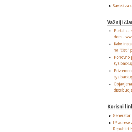
Savjeti za
Važniji čla
Portal za 
dom - ww
Kako insta
na "čisti" 
Ponovno p
sys.backu
Privremen
sys.backu
Objavljen
distribuci
Korisni lin
Generator "
IP adrese 
Republici 