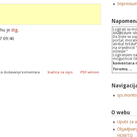
Impressu
Napomena 
rhu je
dig
.
Logirati se mo
AAI@EduHr iden
Da biste se us
7 09:40
portal, morate
atribut hrEdu
na vrijednost
inženjer"
Logiranjem na
mogućnost čita
komentara n
forumu
, ...
za dodavanje komentara
Inačica za ispis
PDF version
Navigacij
sys.monito
O webu
Upute za a
Objavljivan
HOWTO