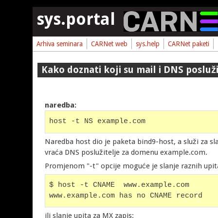
Skoči na glavni sadržaj
sys.portal
Arhiva seminara
CARNet web
sys.help
CARNet paketi
Kako doznati koji su mail i DNS posluž
naredba:
host -t NS example.com
Naredba host dio je paketa bind9-host, a služi za 
vraća DNS poslužitelje za domenu example.com.
Promjenom "-t" opcije moguće je slanje raznih upita
$ host -t CNAME  www.example.com
www.example.com has no CNAME record
ili slanje upita za MX zapis: