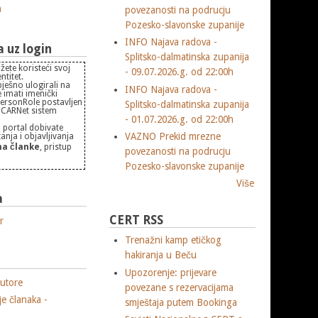
m
povezanosti na podrucju
Pozesko-slavonske zupanije
INFO Najava radova -
uz login
Splitsko-dalmatinska zupanija
žete koristeći svoj
- 09.07.2026.g. od 22:00h
titet.
pješno ulogirali na
INFO Najava radova -
 imati imenički
PersonRole postavljen
Splitsko-dalmatinska zupanija
 "CARNet sistem
- 01.07.2026.g. od 22:00h
 portal dobivate
VAZNO Prekid mrezne
nja i objavljivanja
a članke
, pristup
povezanosti na podrucju
Pozesko-slavonske zupanije
Više
a
CERT RSS
r
Trenažni kamp etičkog
hakiranja u Beču
Upozorenje: prijevare
utore
povezane s rezervacijama
je članaka -
smještaja putem Bookinga