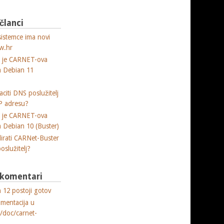
 članci
sistemce ima novi
w.hr
a je CARNET-ova
ja Debian 11
citi DNS poslužitelj
P adresu?
a je CARNET-ova
ja Debian 10 (Buster)
lirati CARNet-Buster
poslužitelj?
i komentari
 12 postoji gotov
umentacija u
e/doc/carnet-