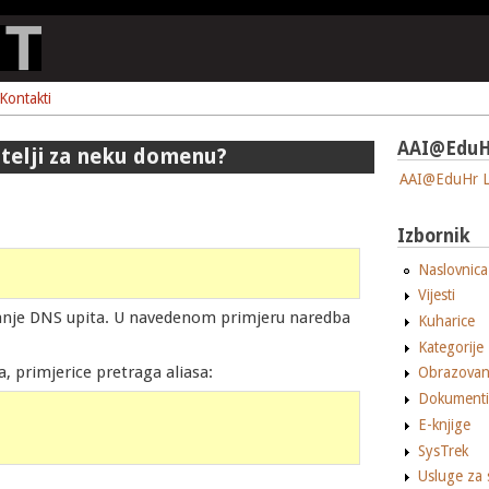
Kontakti
AAI@EduH
itelji za neku domenu?
AAI@EduHr L
Izbornik
Naslovnica
Vijesti
slanje DNS upita. U navedenom primjeru naredba
Kuharice
Kategorije
, primjerice pretraga aliasa:
Obrazovan
Dokumenti
E-knjige
SysTrek
Usluge za 