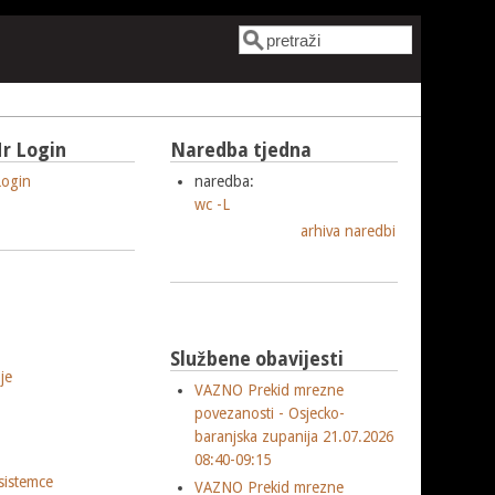
Pretraga
Obrazac pretrage
r Login
Naredba tjedna
ogin
naredba:
wc -L
arhiva naredbi
Službene obavijesti
je
VAZNO Prekid mrezne
povezanosti - Osjecko-
baranjska zupanija 21.07.2026
08:40-09:15
sistemce
VAZNO Prekid mrezne