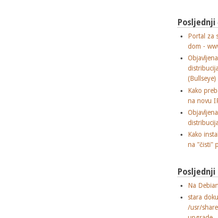
Posljednji
Portal za 
dom - ww
Objavljen
distribuci
(Bullseye)
Kako preba
na novu I
Objavljen
distribuci
Kako insta
na "čisti" 
Posljednj
Na Debian
stara dok
/usr/shar
upgrade