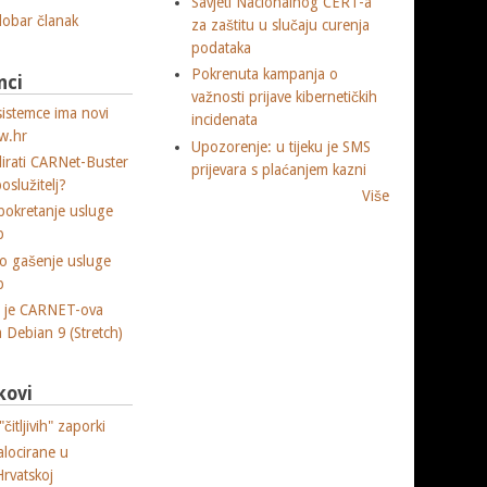
Savjeti Nacionalnog CERT-a
 dobar članak
za zaštitu u slučaju curenja
podataka
Pokrenuta kampanja o
nci
važnosti prijave kibernetičkih
sistemce ima novi
incidenata
w.hr
Upozorenje: u tijeku je SMS
lirati CARNet-Buster
prijevara s plaćanjem kazni
poslužitelj?
Više
okretanje usluge
p
o gašenje usluge
p
a je CARNET-ova
ja Debian 9 (Stretch)
kovi
čitljivih" zaporki
alocirane u
Hrvatskoj