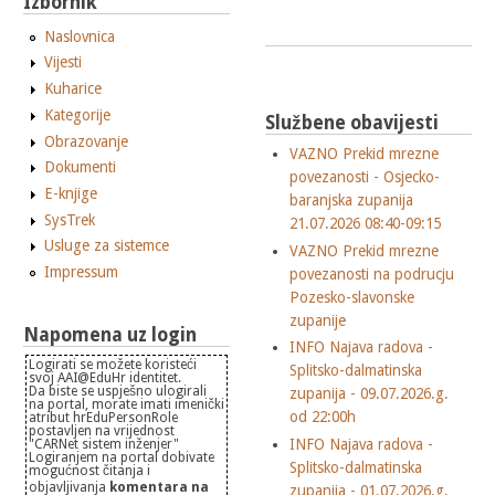
Izbornik
Naslovnica
Vijesti
Kuharice
Kategorije
Službene obavijesti
Obrazovanje
VAZNO Prekid mrezne
Dokumenti
povezanosti - Osjecko-
E-knjige
baranjska zupanija
SysTrek
21.07.2026 08:40-09:15
Usluge za sistemce
VAZNO Prekid mrezne
Impressum
povezanosti na podrucju
Pozesko-slavonske
zupanije
Napomena uz login
INFO Najava radova -
Logirati se možete koristeći
Splitsko-dalmatinska
svoj AAI@EduHr identitet.
Da biste se uspješno ulogirali
zupanija - 09.07.2026.g.
na portal, morate imati imenički
od 22:00h
atribut hrEduPersonRole
postavljen na vrijednost
INFO Najava radova -
"CARNet sistem inženjer"
Logiranjem na portal dobivate
Splitsko-dalmatinska
mogućnost čitanja i
objavljivanja
komentara na
zupanija - 01.07.2026.g.