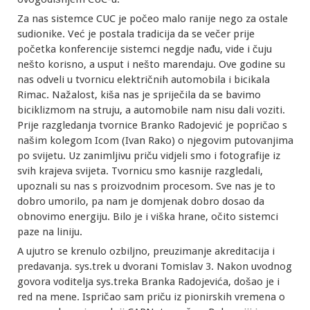
Za nas sistemce CUC je počeo malo ranije nego za ostale
sudionike. Već je postala tradicija da se večer prije
početka konferencije sistemci negdje nađu, vide i čuju
nešto korisno, a usput i nešto marendaju. Ove godine su
nas odveli u tvornicu električnih automobila i bicikala
Rimac. Nažalost, kiša nas je spriječila da se bavimo
biciklizmom na struju, a automobile nam nisu dali voziti.
Prije razgledanja tvornice Branko Radojević je popričao s
našim kolegom Icom (Ivan Rako) o njegovim putovanjima
po svijetu. Uz zanimljivu priču vidjeli smo i fotografije iz
svih krajeva svijeta. Tvornicu smo kasnije razgledali,
upoznali su nas s proizvodnim procesom. Sve nas je to
dobro umorilo, pa nam je domjenak dobro dosao da
obnovimo energiju. Bilo je i viška hrane, očito sistemci
paze na liniju.
A ujutro se krenulo ozbiljno, preuzimanje akreditacija i
predavanja. sys.trek u dvorani Tomislav 3. Nakon uvodnog
govora voditelja sys.treka Branka Radojevića, došao je i
red na mene. Ispričao sam priču iz pionirskih vremena o