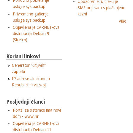
Ponovno pokretanje
Upozorenje: u tijeku je
usluge sys.backup
SMS prijevara s plaćanjem
Privremeno gašenje
kazni
usluge sys.backup
Više
Objavljena je CARNET-ova
distribucija Debian 9
(Stretch)
Korisni linkovi
Generator "čitljivih"
zaporki
IP adrese alocirane u
Republici Hrvatskoj
Posljednji članci
Portal za sistemce ima novi
dom - www.hr
Objavljena je CARNET-ova
distribucija Debian 11