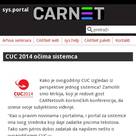
Skoči na glavni sadržaj
sys.portal
Pretraga
Obrazac pretrage
Arhiva seminara
CARNet web
sys.help
CARNet paketi
Kontakti
CUC 2014 očima sistemca
Kako je ovogodišnji CUC izgledao iz
perspektive jednog sistemca? Zamolili
smo Mrkija, koji je redovit gost
CARNetovih korisničkih konferencija, da
iznese svoje subjektivno viđenje.
"Kao u pravim novinama i portalima, i portal za sistemce
ima svog Urednika koji daje zadatke piscima tekstova.
Tako sam jutros dobio zadatak da napišem nešto o
ovogodišnjem CUC-u.