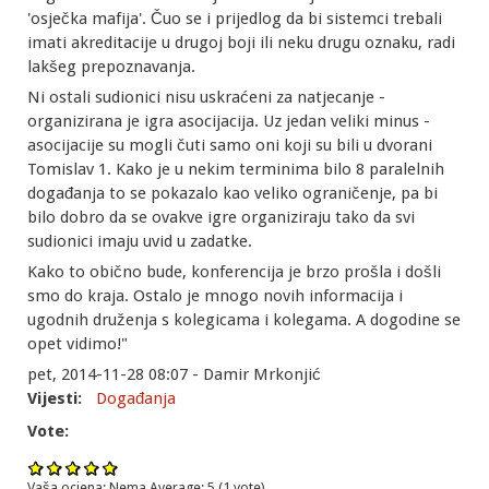
'osječka mafija'. Čuo se i prijedlog da bi sistemci trebali
imati akreditacije u drugoj boji ili neku drugu oznaku, radi
lakšeg prepoznavanja.
Ni ostali sudionici nisu uskraćeni za natjecanje -
organizirana je igra asocijacija. Uz jedan veliki minus -
asocijacije su mogli čuti samo oni koji su bili u dvorani
Tomislav 1. Kako je u nekim terminima bilo 8 paralelnih
događanja to se pokazalo kao veliko ograničenje, pa bi
bilo dobro da se ovakve igre organiziraju tako da svi
sudionici imaju uvid u zadatke.
Kako to obično bude, konferencija je brzo prošla i došli
smo do kraja. Ostalo je mnogo novih informacija i
ugodnih druženja s kolegicama i kolegama. A dogodine se
opet vidimo!"
pet, 2014-11-28 08:07 - Damir Mrkonjić
Vijesti:
Događanja
Vote:
Vaša ocjena:
Nema
Average:
5
(
1
vote)