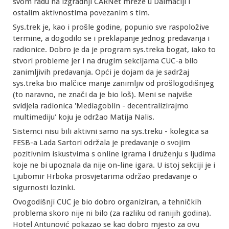
svom radu na izgradnji CARNet mreže u Dalmaciji i
ostalim aktivnostima povezanim s tim.
Sys.trek je, kao i prošle godine, popunio sve raspoložive
termine, a dogodilo se i preklapanje jednog predavanja i
radionice. Dobro je da je program sys.treka bogat, iako to
stvori probleme jer i na drugim sekcijama CUC-a bilo
zanimljivih predavanja. Opći je dojam da je sadržaj
sys.treka bio malčice manje zanimljiv od prošlogodišnjeg
(to naravno, ne znači da je bio loš). Meni se najviše
svidjela radionica 'Mediagoblin - decentralizirajmo
multimediju' koju je održao Matija Nalis.
Sistemci nisu bili aktivni samo na sys.treku - kolegica sa
FESB-a Lada Sartori održala je predavanje o svojim
pozitivnim iskustvima s online igrama i druženju s ljudima
koje ne bi upoznala da nije on-line igara. U istoj sekciji je i
Ljubomir Hrboka prosvjetarima održao predavanje o
sigurnosti lozinki.
Ovogodišnji CUC je bio dobro organiziran, a tehničkih
problema skoro nije ni bilo (za razliku od ranijih godina).
Hotel Antunović pokazao se kao dobro mjesto za ovu