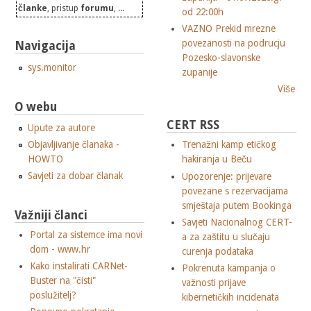
članke
, pristup
forumu
, ...
od 22:00h
VAZNO Prekid mrezne
povezanosti na podrucju
Navigacija
Pozesko-slavonske
sys.monitor
zupanije
Više
O webu
CERT RSS
Upute za autore
Objavljivanje članaka -
Trenažni kamp etičkog
HOWTO
hakiranja u Beču
Savjeti za dobar članak
Upozorenje: prijevare
povezane s rezervacijama
smještaja putem Bookinga
Važniji članci
Savjeti Nacionalnog CERT-
Portal za sistemce ima novi
a za zaštitu u slučaju
dom - www.hr
curenja podataka
Kako instalirati CARNet-
Pokrenuta kampanja o
Buster na "čisti"
važnosti prijave
poslužitelj?
kibernetičkih incidenata