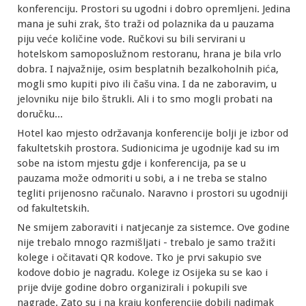
konferenciju. Prostori su ugodni i dobro opremljeni. Jedina
mana je suhi zrak, što traži od polaznika da u pauzama
piju veće količine vode. Ručkovi su bili servirani u
hotelskom samoposlužnom restoranu, hrana je bila vrlo
dobra. I najvažnije, osim besplatnih bezalkoholnih pića,
mogli smo kupiti pivo ili čašu vina. I da ne zaboravim, u
jelovniku nije bilo štrukli. Ali i to smo mogli probati na
doručku...
Hotel kao mjesto održavanja konferencije bolji je izbor od
fakultetskih prostora. Sudionicima je ugodnije kad su im
sobe na istom mjestu gdje i konferencija, pa se u
pauzama može odmoriti u sobi, a i ne treba se stalno
tegliti prijenosno računalo. Naravno i prostori su ugodniji
od fakultetskih.
Ne smijem zaboraviti i natjecanje za sistemce. Ove godine
nije trebalo mnogo razmišljati - trebalo je samo tražiti
kolege i očitavati QR kodove. Tko je prvi sakupio sve
kodove dobio je nagradu. Kolege iz Osijeka su se kao i
prije dvije godine dobro organizirali i pokupili sve
nagrade. Zato su i na kraju konferencije dobili nadimak