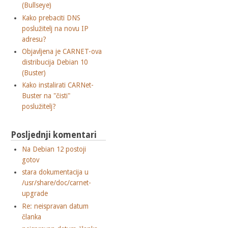
(Bullseye)
Kako prebaciti DNS
poslužitelj na novu IP
adresu?
Objavljena je CARNET-ova
distribucija Debian 10
(Buster)
Kako instalirati CARNet-
Buster na "čisti"
poslužitelj?
Posljednji komentari
Na Debian 12 postoji
gotov
stara dokumentacija u
/usr/share/doc/carnet-
upgrade
Re: neispravan datum
članka