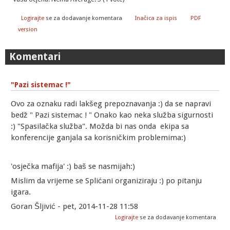
Logirajte
se za dodavanje komentara
Inačica za ispis
PDF
version
Komentari
"Pazi sistemac !"
Ovo za oznaku radi lakšeg prepoznavanja :) da se napravi
bedž " Pazi sistemac ! " Onako kao neka služba sigurnosti
:) "Spasilačka služba". Možda bi nas onda ekipa sa
konferencije ganjala sa korisničkim problemima:)
'osječka mafija' :) baš se nasmijah:)
Mislim da vrijeme se Splićani organiziraju :) po pitanju
igara.
Goran Šljivić - pet, 2014-11-28 11:58
Logirajte
se za dodavanje komentara