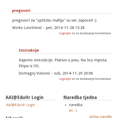
pregovori
pregovori za "splitsku mafiju" su vec zapoceli :)
Mirko Lovričević - pet, 2014-11-28 13:28
Logirajte
se za dodavanje komentara
Instrukcije
Dajemo instrukcije. Plativo u pivu. Na licu mjesta.
Ekipa iz OS.
Domagoj Vuković - sub, 2014-11-29 20:06
Logirajte
se za dodavanje komentara
AAI@EduHr Login
Naredba tjedna
AAI@EduHr Login
naredba:
wc -L
arhiva naredbi