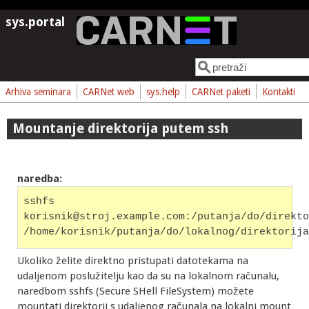
Skoči na glavni sadržaj
sys.portal
Pretraga
Obrazac pretrage
Arhiva seminara
CARNet web
sys.help
CARNet paketi
Kontakti
Mountanje direktorija putem ssh
naredba:
sshfs
korisnik@stroj.example.com:/putanja/do/direkto
/home/korisnik/putanja/do/lokalnog/direktorija
Ukoliko želite direktno pristupati datotekama na
udaljenom poslužitelju kao da su na lokalnom računalu,
naredbom sshfs (Secure SHell FileSystem) možete
mountati direktorij s udaljenog računala na lokalni mount