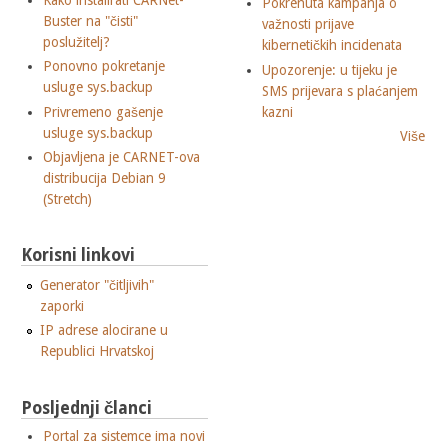
Kako instalirati CARNet-
Pokrenuta kampanja o
Buster na "čisti"
važnosti prijave
poslužitelj?
kibernetičkih incidenata
Ponovno pokretanje
Upozorenje: u tijeku je
usluge sys.backup
SMS prijevara s plaćanjem
Privremeno gašenje
kazni
usluge sys.backup
Više
Objavljena je CARNET-ova
distribucija Debian 9
(Stretch)
Korisni linkovi
Generator "čitljivih"
zaporki
IP adrese alocirane u
Republici Hrvatskoj
Posljednji članci
Portal za sistemce ima novi