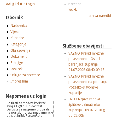
AAI@EduHr Login
naredba:
wc -L
arhiva naredbi
Izbornik
Naslovnica
Vijesti
Kuharice
Kategorije
Službene obavijesti
Obrazovanje
VAZNO Prekid mrezne
Dokumenti
povezanosti - Osjecko-
E-knjige
baranjska zupanija
SysTrek
21.07.2026 08:40-09:15
Usluge za sistemce
VAZNO Prekid mrezne
Impressum
povezanosti na podrucju
Pozesko-slavonske
zupanije
Napomena uz login
INFO Najava radova -
Logirati se možete koristeći
Splitsko-dalmatinska
svoj AAI@EduHr identitet.
Da biste se uspješno ulogirali
zupanija - 09.07.2026.g.
na portal, morate imati imenički
od 22:00h
atribut hrEduPersonRole