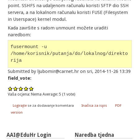
point. SSHFS na udaljenom računalu koristi SFTP dio SSH
servera, a na lokalnom računalu koristi FUSE (Filesystem
in Userspace) kernel modul.
Kada završite s radom unmount možete uraditi
naredbom:
fusermount -u 
/home/korisnik/putanja/do/lokalnog/direkto
rija
Submitted by ljubomir@carnet.hr on sri, 2014-11-26 13:39
field_vote:
Vaša ocjena:
Nema
Average:
5
(
1
vote)
Logirajte
se za dodavanje komentara
Inačica za ispis
PDF
version
AAI@EduHr Login
Naredba tjedna