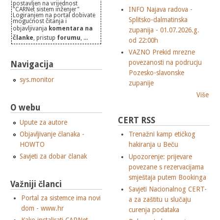
postavljen na vrijednost
INFO Najava radova -
"CARNet sistem inženjer"
Logiranjem na portal dobivate
Splitsko-dalmatinska
mogućnost čitanja i
objavljivanja
komentara na
zupanija - 01.07.2026.g.
članke
, pristup
forumu
, ...
od 22:00h
VAZNO Prekid mrezne
povezanosti na podrucju
Navigacija
Pozesko-slavonske
sys.monitor
zupanije
Više
O webu
CERT RSS
Upute za autore
Objavljivanje članaka -
Trenažni kamp etičkog
HOWTO
hakiranja u Beču
Savjeti za dobar članak
Upozorenje: prijevare
povezane s rezervacijama
smještaja putem Bookinga
Važniji članci
Savjeti Nacionalnog CERT-
Portal za sistemce ima novi
a za zaštitu u slučaju
dom - www.hr
curenja podataka