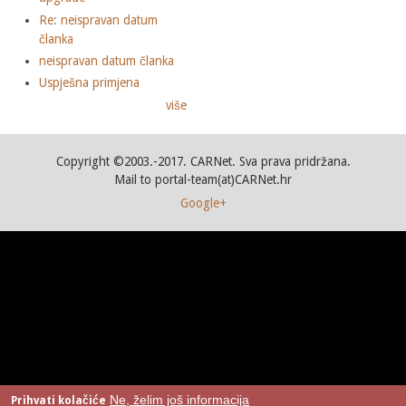
Re: neispravan datum
članka
neispravan datum članka
Uspješna primjena
više
Copyright ©2003.-2017. CARNet. Sva prava pridržana.
Mail to portal-team(at)CARNet.hr
Google+
Ne, želim još informacija
Prihvati kolačiće