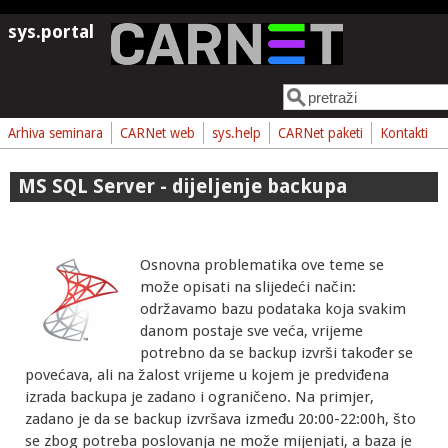
Skoči na glavni sadržaj
sys.portal
Pretraga
Obrazac pretrage
Arhiva seminara
CARNet web
sys.help
CARNet paketi
Kontakti
MS SQL Server - dijeljenje backupa
Osnovna problematika ove teme se
može opisati na slijedeći način:
održavamo bazu podataka koja svakim
danom postaje sve veća, vrijeme
potrebno da se backup izvrši također se
povećava, ali na žalost vrijeme u kojem je predviđena
izrada backupa je zadano i ograničeno. Na primjer,
zadano je da se backup izvršava između 20:00-22:00h, što
se zbog potreba poslovanja ne može mijenjati, a baza je