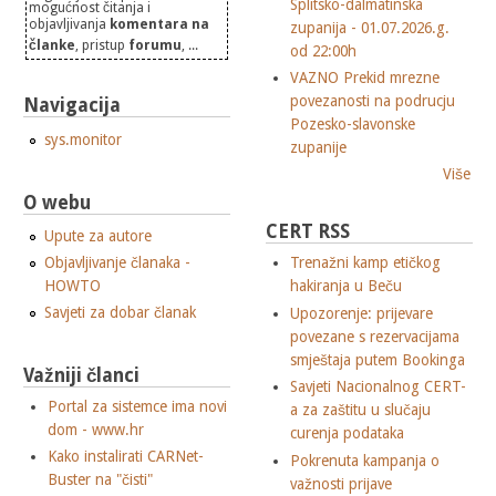
Splitsko-dalmatinska
mogućnost čitanja i
objavljivanja
komentara na
zupanija - 01.07.2026.g.
članke
, pristup
forumu
, ...
od 22:00h
VAZNO Prekid mrezne
povezanosti na podrucju
Navigacija
Pozesko-slavonske
sys.monitor
zupanije
Više
O webu
CERT RSS
Upute za autore
Objavljivanje članaka -
Trenažni kamp etičkog
HOWTO
hakiranja u Beču
Savjeti za dobar članak
Upozorenje: prijevare
povezane s rezervacijama
smještaja putem Bookinga
Važniji članci
Savjeti Nacionalnog CERT-
Portal za sistemce ima novi
a za zaštitu u slučaju
dom - www.hr
curenja podataka
Kako instalirati CARNet-
Pokrenuta kampanja o
Buster na "čisti"
važnosti prijave