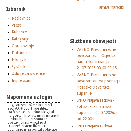
wc -L
arhiva naredbi
Izbornik
Naslovnica
Vijesti
Kuharice
Kategorije
Službene obavijesti
Obrazovanje
VAZNO Prekid mrezne
Dokumenti
povezanosti - Osjecko-
E-knjige
baranjska zupanija
SysTrek
21.07.2026 08:40-09:15
Usluge za sistemce
VAZNO Prekid mrezne
Impressum
povezanosti na podrucju
Pozesko-slavonske
zupanije
Napomena uz login
INFO Najava radova -
Logirati se možete koristeći
Splitsko-dalmatinska
svoj AAI@EduHr identitet.
Da biste se uspješno ulogirali
zupanija - 09.07.2026.g.
na portal, morate imati imenički
od 22:00h
atribut hrEduPersonRole
postavljen na vrijednost
INFO Najava radova -
"CARNet sistem inženjer"
Logiranjem na portal dobivate