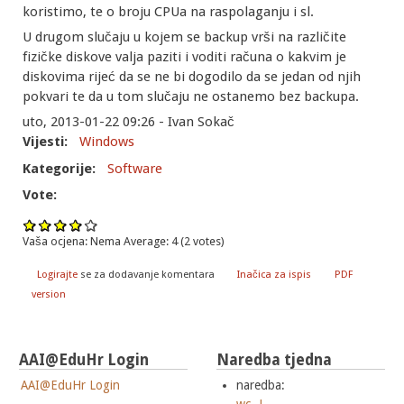
koristimo, te o broju CPUa na raspolaganju i sl.
U drugom slučaju u kojem se backup vrši na različite
fizičke diskove valja paziti i voditi računa o kakvim je
diskovima rijeć da se ne bi dogodilo da se jedan od njih
pokvari te da u tom slučaju ne ostanemo bez backupa.
uto, 2013-01-22 09:26 - Ivan Sokač
Vijesti:
Windows
Kategorije:
Software
Vote:
Vaša ocjena:
Nema
Average:
4
(
2
votes)
Logirajte
se za dodavanje komentara
Inačica za ispis
PDF
version
AAI@EduHr Login
Naredba tjedna
AAI@EduHr Login
naredba: