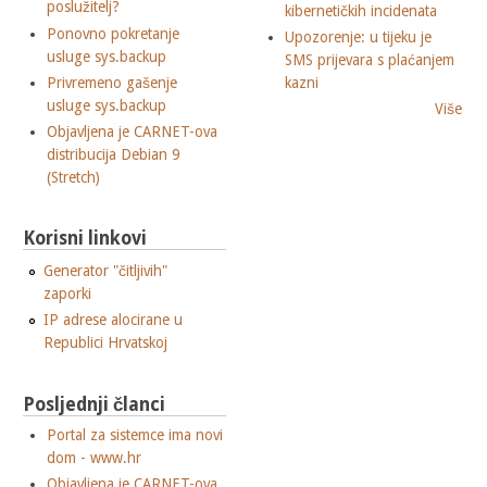
poslužitelj?
kibernetičkih incidenata
Ponovno pokretanje
Upozorenje: u tijeku je
usluge sys.backup
SMS prijevara s plaćanjem
Privremeno gašenje
kazni
usluge sys.backup
Više
Objavljena je CARNET-ova
distribucija Debian 9
(Stretch)
Korisni linkovi
Generator "čitljivih"
zaporki
IP adrese alocirane u
Republici Hrvatskoj
Posljednji članci
Portal za sistemce ima novi
dom - www.hr
Objavljena je CARNET-ova