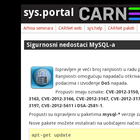
Skoči na glavni sadržaj
sys.portal
Arhiva seminara
CARNet web
sys.help
CARNet paketi
Sigurnosni nedostaci MySQL-a
Ispravljen je veći broj ranjivosti u radu
Ranjivosti omogućuju napadaču otkrivanj
podacima i izvođenje
DoS
napada.
Propusti imaju oznake:
CVE-2012-3150,
3163, CVE-2012-3166, CVE-2012-3167, CVE-2012-317
3197, CVE-2012-5611 i DSA-2581-1
.
Propusti su ispravljeni u paketima
mysql-*
verzije 
Nove pakete možete instalirati na uobičajeni način
apt-get update