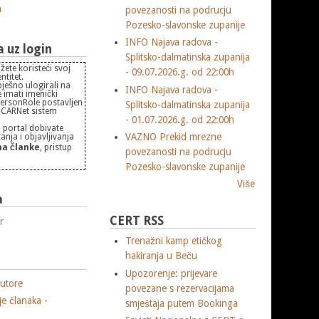
m
povezanosti na podrucju
Pozesko-slavonske zupanije
INFO Najava radova -
uz login
Splitsko-dalmatinska zupanija
žete koristeći svoj
- 09.07.2026.g. od 22:00h
titet.
pješno ulogirali na
INFO Najava radova -
 imati imenički
PersonRole postavljen
Splitsko-dalmatinska zupanija
 "CARNet sistem
- 01.07.2026.g. od 22:00h
 portal dobivate
VAZNO Prekid mrezne
nja i objavljivanja
a članke
, pristup
povezanosti na podrucju
Pozesko-slavonske zupanije
Više
a
CERT RSS
r
Trenažni kamp etičkog
hakiranja u Beču
Upozorenje: prijevare
utore
povezane s rezervacijama
je članaka -
smještaja putem Bookinga