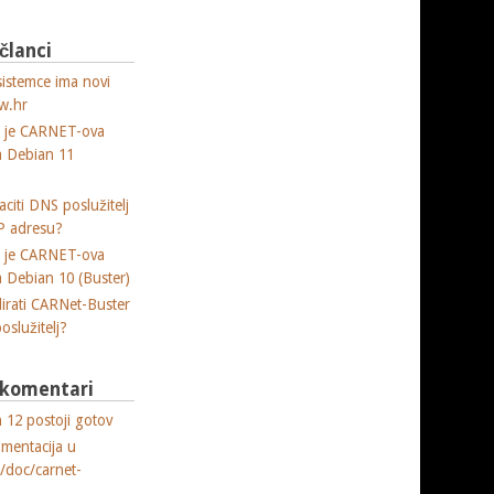
 članci
sistemce ima novi
w.hr
a je CARNET-ova
ja Debian 11
citi DNS poslužitelj
P adresu?
a je CARNET-ova
ja Debian 10 (Buster)
lirati CARNet-Buster
poslužitelj?
i komentari
 12 postoji gotov
umentacija u
e/doc/carnet-