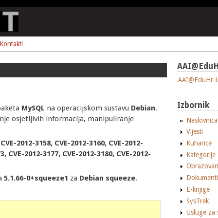
Kontakti
AAI@EduH
AAI@EduHr L
Izbornik
 paketa
MySQL
na operacijskom sustavu
Debian
.
e osjetljivih informacija, manipuliranje
Naslovnica
Vijesti
 CVE-2012-3158, CVE-2012-3160, CVE-2012-
Kuharice
3, CVE-2012-3177, CVE-2012-3180, CVE-2012-
Kategorije
Obrazovan
za
5.1.66-0+squeeze1
za
Debian
squeeze
.
Dokumenti
E-knjige
:
SysTrek
Usluge za 