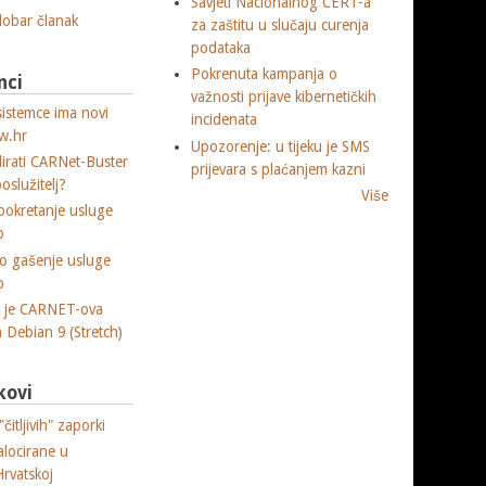
Savjeti Nacionalnog CERT-a
 dobar članak
za zaštitu u slučaju curenja
podataka
Pokrenuta kampanja o
nci
važnosti prijave kibernetičkih
sistemce ima novi
incidenata
w.hr
Upozorenje: u tijeku je SMS
lirati CARNet-Buster
prijevara s plaćanjem kazni
poslužitelj?
Više
okretanje usluge
p
o gašenje usluge
p
a je CARNET-ova
ja Debian 9 (Stretch)
kovi
čitljivih" zaporki
alocirane u
Hrvatskoj