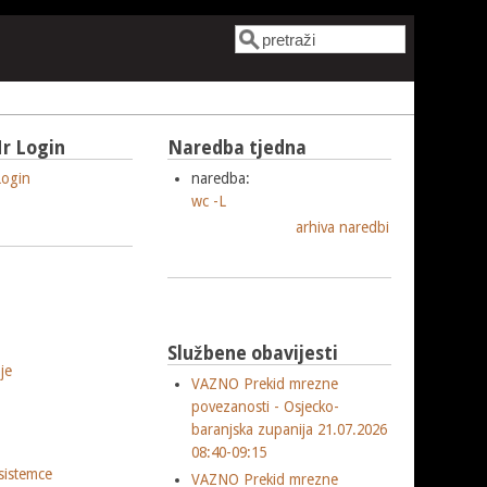
Pretraga
Obrazac pretrage
r Login
Naredba tjedna
ogin
naredba:
wc -L
arhiva naredbi
Službene obavijesti
je
VAZNO Prekid mrezne
povezanosti - Osjecko-
baranjska zupanija 21.07.2026
08:40-09:15
sistemce
VAZNO Prekid mrezne