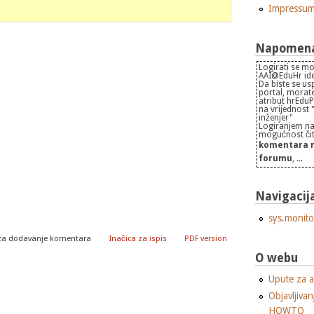
Impressu
Napomena 
Logirati se mo
AAI@EduHr iden
Da biste se us
portal, morate
atribut hrEdu
na vrijednost
inženjer"
Logiranjem na
mogućnost čita
komentara n
forumu
, ...
Navigacij
sys.monito
za dodavanje komentara
Inačica za ispis
PDF version
O webu
Upute za a
Objavljivan
HOWTO