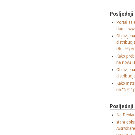
Posljednji
Portal za 
dom - ww
Objavljen
distribuci
(Bullseye)
Kako preba
na novu I
Objavljen
distribuci
Kako insta
na "čisti" 
Posljednj
Na Debian
stara dok
/usr/shar
upgrade