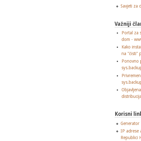
Savjeti za
Važniji čla
Portal za 
dom - ww
Kako insta
na "čisti" 
Ponovno p
sys.backu
Privremen
sys.backu
Objavljen
distribuci
Korisni lin
Generator "
IP adrese 
Republici 