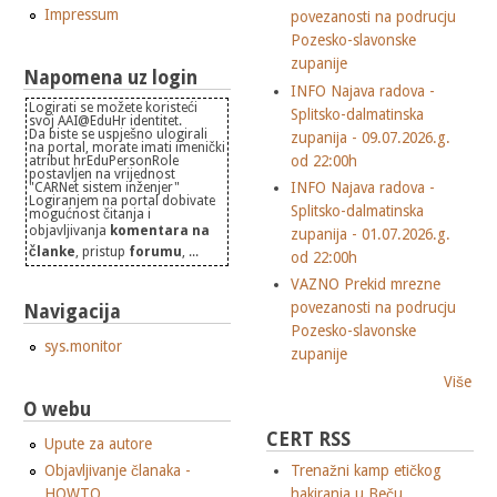
Impressum
povezanosti na podrucju
Pozesko-slavonske
zupanije
Napomena uz login
INFO Najava radova -
Logirati se možete koristeći
Splitsko-dalmatinska
svoj AAI@EduHr identitet.
Da biste se uspješno ulogirali
zupanija - 09.07.2026.g.
na portal, morate imati imenički
od 22:00h
atribut hrEduPersonRole
postavljen na vrijednost
INFO Najava radova -
"CARNet sistem inženjer"
Logiranjem na portal dobivate
Splitsko-dalmatinska
mogućnost čitanja i
objavljivanja
komentara na
zupanija - 01.07.2026.g.
članke
, pristup
forumu
, ...
od 22:00h
VAZNO Prekid mrezne
povezanosti na podrucju
Navigacija
Pozesko-slavonske
sys.monitor
zupanije
Više
O webu
CERT RSS
Upute za autore
Objavljivanje članaka -
Trenažni kamp etičkog
HOWTO
hakiranja u Beču