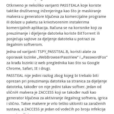
Otkriveno je nekoliko varijanti PASSTEALA koje koriste
taktike društvenog inženjeringa kao što je maskiranje
malvera u generatore ključeva za komercijalne programe
ili dolaze u paketu sa krivotvorenim instalerima
komercijalnih aplikacija. Računa se na korisnike koji za
preuzimanje i dijeljenje datoteka koriste BitTorrent ili
posjećuju sajtove za djeljenje datoteka u potrazi za
ilegalnim softverom.
Jedna od varijanti TSPY_PASSTEAL.B, koristi alate za
oporavak lozinke „WebBrowserPassView“ i „PasswordFox“
za krađu lozinki iz web preglednika kao što su Google
Chrome, Safari, IE i drugi.
PASSTEAL nije jedini razlog zbog kojeg bi trebalo biti
oprezan pri preuzimanju datoteka sa stranica za dijeljenje
datoteka, također on nije jedini takav softver. Jedan od
sličniH malvera je ZACCESS koji se također nudi kao
generator ključeva za aktiviranje ilegalnog softvera, igrica
i slično. Takve malvere je vrlo teško ukloniti sa zaraženih
sustava, a ZACCESS je jedan od vodećih po broju infekcija