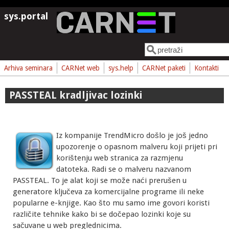
Skoči na glavni sadržaj
sys.portal
Pretraga
Obrazac pretrage
Arhiva seminara
CARNet web
sys.help
CARNet paketi
Kontakti
PASSTEAL kradljivac lozinki
Iz kompanije TrendMicro došlo je još jedno
upozorenje o opasnom malveru koji prijeti pri
korištenju web stranica za razmjenu
datoteka. Radi se o malveru nazvanom
PASSTEAL. To je alat koji se može naći prerušen u
generatore ključeva za komercijalne programe ili neke
popularne e-knjige. Kao što mu samo ime govori koristi
različite tehnike kako bi se dočepao lozinki koje su
sačuvane u web preglednicima.