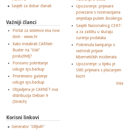
Savjeti za dobar članak
Upozorenje: prijevare
povezane s rezervacijama
smještaja putem Bookinga
Važniji članci
Savjeti Nacionalnog CERT-
Portal za sistemce ima novi
a za zaštitu u slučaju
dom - www.hr
curenja podataka
Kako instalirati CARNet-
Pokrenuta kampanja o
Buster na "čisti"
važnosti prijave
poslužitelj?
kibernetičkih incidenata
Ponovno pokretanje
Upozorenje: u tijeku je
usluge sys.backup
SMS prijevara s plaćanjem
Privremeno gašenje
kazni
usluge sys.backup
Više
Objavljena je CARNET-ova
distribucija Debian 9
(Stretch)
Korisni linkovi
Generator "čitljivih"