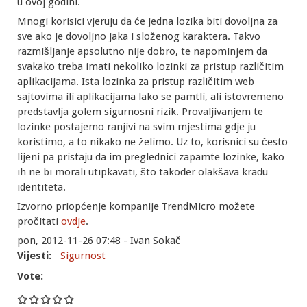
u ovoj godini.
Mnogi korisici vjeruju da će jedna lozika biti dovoljna za
sve ako je dovoljno jaka i složenog karaktera. Takvo
razmišljanje apsolutno nije dobro, te napominjem da
svakako treba imati nekoliko lozinki za pristup različitim
aplikacijama. Ista lozinka za pristup različitim web
sajtovima ili aplikacijama lako se pamtli, ali istovremeno
predstavlja golem sigurnosni rizik. Provaljivanjem te
lozinke postajemo ranjivi na svim mjestima gdje ju
koristimo, a to nikako ne želimo. Uz to, korisnici su često
lijeni pa pristaju da im preglednici zapamte lozinke, kako
ih ne bi morali utipkavati, što također olakšava krađu
identiteta.
Izvorno priopćenje kompanije TrendMicro možete
pročitati
ovdje
.
pon, 2012-11-26 07:48 - Ivan Sokač
Vijesti:
Sigurnost
Vote: