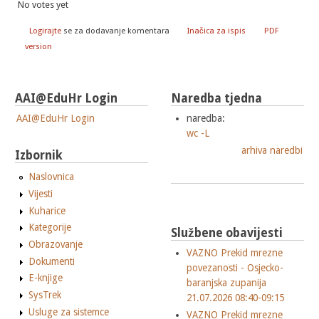
No votes yet
Logirajte
se za dodavanje komentara
Inačica za ispis
PDF
version
AAI@EduHr Login
Naredba tjedna
AAI@EduHr Login
naredba:
wc -L
arhiva naredbi
Izbornik
Naslovnica
Vijesti
Kuharice
Kategorije
Službene obavijesti
Obrazovanje
VAZNO Prekid mrezne
Dokumenti
povezanosti - Osjecko-
E-knjige
baranjska zupanija
SysTrek
21.07.2026 08:40-09:15
Usluge za sistemce
VAZNO Prekid mrezne