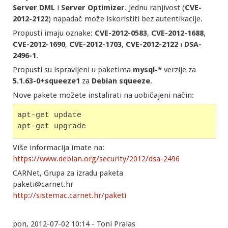
Server
DML
i
Server
Optimizer
. Jednu ranjivost (
CVE-
2012-2122
) napadač može iskoristiti bez autentikacije.
Propusti imaju oznake:
CVE-2012-0583
,
CVE-2012-1688
,
CVE-2012-1690
,
CVE-2012-1703
,
CVE-2012-2122
i
DSA-
2496-1
.
Propusti su ispravljeni u paketima
mysql-*
verzije za
5.1.63-0+squeeze1
za
Debian
squeeze
.
Nove pakete možete instalirati na uobičajeni način:
apt-get update
apt-get upgrade
Više informacija imate na:
https://www.debian.org/security/2012/dsa-2496
CARNet, Grupa za izradu paketa
paketi@carnet.hr
http://sistemac.carnet.hr/paketi
pon, 2012-07-02 10:14 - Toni Pralas