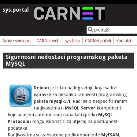
Skoči na glavni sadržaj
sys.portal
Pretraga
Obrazac pretrage
Arhiva seminara
CARNet web
sys.help
CARNet paketi
Kontakti
Sigurnosni nedostaci programskog paketa
MySQL
Debian
je izdao nadogradnju koja sadrži
ispravke za nekoliko ranjivosti programskog
paketa
mysql-5.1
. Radi se o nespecificiranim
ranjivostima u
MySQL
Server
komponenti
koje udaljeni autenticirani napadači (preko
MySQL
Protocola
) mogu iskoristiti za utjecaj na dostupnost
podataka.
Ranjivostima su zahvacene podkomponente
MyISAM
,