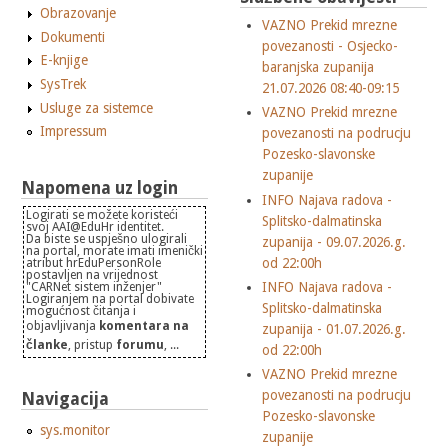
Obrazovanje
VAZNO Prekid mrezne
Dokumenti
povezanosti - Osjecko-
E-knjige
baranjska zupanija
SysTrek
21.07.2026 08:40-09:15
Usluge za sistemce
VAZNO Prekid mrezne
Impressum
povezanosti na podrucju
Pozesko-slavonske
zupanije
Napomena uz login
INFO Najava radova -
Logirati se možete koristeći
Splitsko-dalmatinska
svoj AAI@EduHr identitet.
Da biste se uspješno ulogirali
zupanija - 09.07.2026.g.
na portal, morate imati imenički
od 22:00h
atribut hrEduPersonRole
postavljen na vrijednost
INFO Najava radova -
"CARNet sistem inženjer"
Logiranjem na portal dobivate
Splitsko-dalmatinska
mogućnost čitanja i
objavljivanja
komentara na
zupanija - 01.07.2026.g.
članke
, pristup
forumu
, ...
od 22:00h
VAZNO Prekid mrezne
povezanosti na podrucju
Navigacija
Pozesko-slavonske
sys.monitor
zupanije