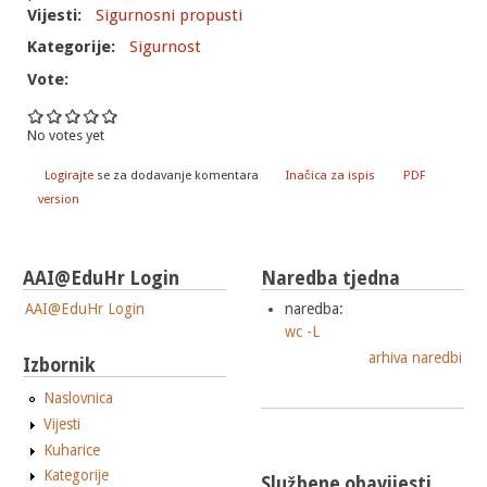
Vijesti:
Sigurnosni propusti
Kategorije:
Sigurnost
Vote:
No votes yet
Logirajte
se za dodavanje komentara
Inačica za ispis
PDF
version
AAI@EduHr Login
Naredba tjedna
AAI@EduHr Login
naredba:
wc -L
arhiva naredbi
Izbornik
Naslovnica
Vijesti
Kuharice
Kategorije
Službene obavijesti