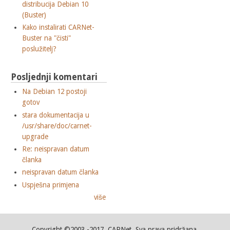
distribucija Debian 10
(Buster)
Kako instalirati CARNet-
Buster na "čisti"
poslužitelj?
Posljednji komentari
Na Debian 12 postoji
gotov
stara dokumentacija u
/usr/share/doc/carnet-
upgrade
Re: neispravan datum
članka
neispravan datum članka
Uspješna primjena
više
Copyright ©2003.-2017. CARNet. Sva prava pridržana.