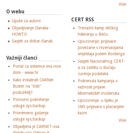
Više
O webu
CERT RSS
Upute za autore
Objavljivanje članaka -
Trenažni kamp etičkog
HOWTO
hakiranja u Beču
Savjeti za dobar članak
Upozorenje: prijevare
povezane s rezervacijama
smještaja putem Bookinga
Važniji članci
Savjeti Nacionalnog CERT-
Portal za sistemce ima novi
a za zaštitu u slučaju
dom - www.hr
curenja podataka
Kako instalirati CARNet-
Pokrenuta kampanja o
Buster na "čisti"
važnosti prijave
poslužitelj?
kibernetičkih incidenata
Ponovno pokretanje
Upozorenje: u tijeku je
usluge sys.backup
SMS prijevara s plaćanjem
Privremeno gašenje
kazni
usluge sys.backup
Više
Objavljena je CARNET-ova
distribucija Debian 9