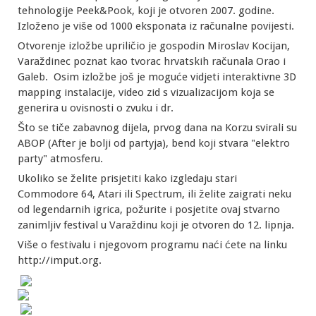
tehnologije Peek&Pook, koji je otvoren 2007. godine.
Izloženo je više od 1000 eksponata iz računalne povijesti.
Otvorenje izložbe upriličio je gospodin Miroslav Kocijan,
Varaždinec poznat kao tvorac hrvatskih računala Orao i
Galeb. Osim izložbe još je moguće vidjeti interaktivne 3D
mapping instalacije, video zid s vizualizacijom koja se
generira u ovisnosti o zvuku i dr.
Što se tiče zabavnog dijela, prvog dana na Korzu svirali su
ABOP (After je bolji od partyja), bend koji stvara "elektro
party" atmosferu.
Ukoliko se želite prisjetiti kako izgledaju stari
Commodore 64, Atari ili Spectrum, ili želite zaigrati neku
od legendarnih igrica, požurite i posjetite ovaj stvarno
zanimljiv festival u Varaždinu koji je otvoren do 12. lipnja.
Više o festivalu i njegovom programu naći ćete na linku
http://imput.org.