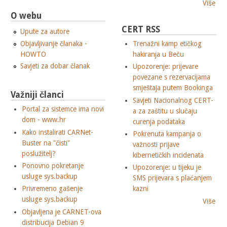
Više
O webu
CERT RSS
Upute za autore
Objavljivanje članaka -
Trenažni kamp etičkog
HOWTO
hakiranja u Beču
Savjeti za dobar članak
Upozorenje: prijevare
povezane s rezervacijama
smještaja putem Bookinga
Važniji članci
Savjeti Nacionalnog CERT-
Portal za sistemce ima novi
a za zaštitu u slučaju
dom - www.hr
curenja podataka
Kako instalirati CARNet-
Pokrenuta kampanja o
Buster na "čisti"
važnosti prijave
poslužitelj?
kibernetičkih incidenata
Ponovno pokretanje
Upozorenje: u tijeku je
usluge sys.backup
SMS prijevara s plaćanjem
Privremeno gašenje
kazni
usluge sys.backup
Više
Objavljena je CARNET-ova
distribucija Debian 9