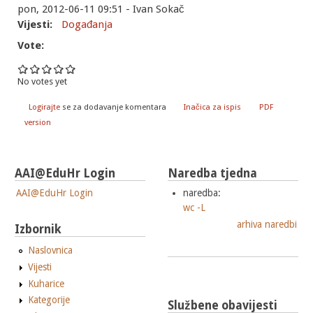
pon, 2012-06-11 09:51 - Ivan Sokač
Vijesti:
Događanja
Vote:
No votes yet
Logirajte
se za dodavanje komentara
Inačica za ispis
PDF
version
AAI@EduHr Login
Naredba tjedna
AAI@EduHr Login
naredba:
wc -L
arhiva naredbi
Izbornik
Naslovnica
Vijesti
Kuharice
Kategorije
Službene obavijesti