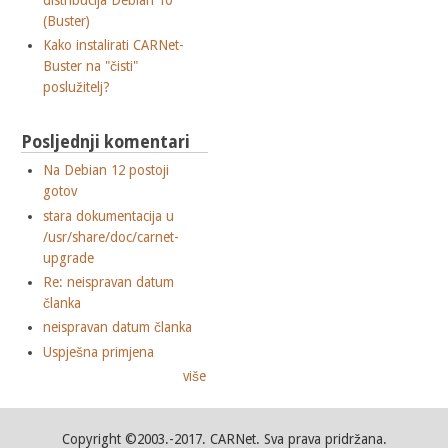
(Buster)
Kako instalirati CARNet-
Buster na "čisti"
poslužitelj?
Posljednji komentari
Na Debian 12 postoji
gotov
stara dokumentacija u
/usr/share/doc/carnet-
upgrade
Re: neispravan datum
članka
neispravan datum članka
Uspješna primjena
više
Copyright ©2003.-2017. CARNet. Sva prava pridržana.