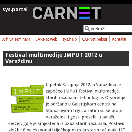
Skoči na glavni sadržaj
sys.portal
Pretraga
Obrazac pretrage
Arhiva seminara
CARNet web
sys.help
CARNet paketi
Kontakti
Festival multimedije IMPUT 2012 u
Varaždinu
U petak 8. Lipnja 2012. u Varaždinu je
započeo IMPUT festival multimedije,
starih računala i tehnologije. Otvorenje
je održano u Galerijskom centru na
Stančićevom trgu, a zatim su se brojni
Varaždinci i gosti preselili u palaču
Herzer, gdje je smještena izložba starih računala. Postavu
izložbe čine eksponati riječkog muzeja starih računala i IT