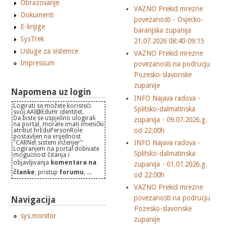
Obrazovanje
VAZNO Prekid mrezne
Dokumenti
povezanosti - Osjecko-
E-knjige
baranjska zupanija
SysTrek
21.07.2026 08:40-09:15
Usluge za sistemce
VAZNO Prekid mrezne
Impressum
povezanosti na podrucju
Pozesko-slavonske
zupanije
Napomena uz login
INFO Najava radova -
Logirati se možete koristeći
Splitsko-dalmatinska
svoj AAI@EduHr identitet.
Da biste se uspješno ulogirali
zupanija - 09.07.2026.g.
na portal, morate imati imenički
od 22:00h
atribut hrEduPersonRole
postavljen na vrijednost
INFO Najava radova -
"CARNet sistem inženjer"
Logiranjem na portal dobivate
Splitsko-dalmatinska
mogućnost čitanja i
objavljivanja
komentara na
zupanija - 01.07.2026.g.
članke
, pristup
forumu
, ...
od 22:00h
VAZNO Prekid mrezne
povezanosti na podrucju
Navigacija
Pozesko-slavonske
sys.monitor
zupanije