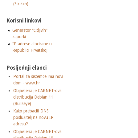
(Stretch)
Korisni linkovi
Generator "čitljivih"
zaporki
IP adrese alocirane u
Republici Hrvatskoj
Posljednji članci
Portal za sistemce ima novi
dom - www.hr
Objavljena je CARNET-ova
distribucija Debian 11
(Bullseye)
Kako prebaciti DNS
poslužitelj na novu IP
adresu?
Objavljena je CARNET-ova
distribucija Debian 10